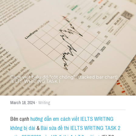
Thư Tín
Thành tích học viên
Mixed
SGK
Vocabularies
Đề writing theo topic
Cách viết biểu đồ "cột chồng" (stacked bar chart) 
IELTS WRITING TASK 1
Pie
Line graph
·
March 18, 2024
Writing
Bar chart
Bên cạnh 
hướng dẫn em cách viết IELTS WRITING 
Đề thi thật IELTS GENERAL
không bị dài
 & 
Bài sửa đề thi IELTS WRITING TASK 2 