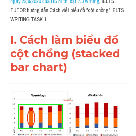
ngày 22/8/2020 của HS đi thi đạt 7.0 writing
, IELTS 
Task 2
TUTOR hướng dẫn Cách viết biểu đồ "cột chồng" IELTS 
Từ vựng theo topic
WRITING TASK 1
Từ vựng theo Topic
I. Cách làm biểu đồ 
Grammar
cột chồng (stacked 
Map
bar chart)
Cam
Environment
Đề thi thật Task 1
Process
Task 1