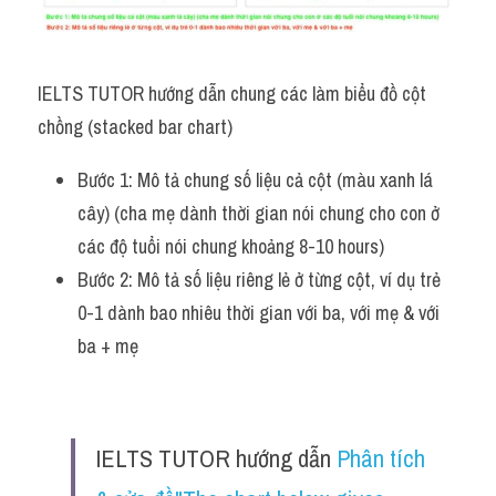
Đề thi IELTS thật
Advice
IELTS TUTOR hướng dẫn chung các làm biểu đồ cột 
IELTS Advice
chồng (stacked bar chart)
Đề thi thật Task 2
Bước 1: Mô tả chung số liệu cả cột (màu xanh lá 
cây) (cha mẹ dành thời gian nói chung cho con ở 
Listening
các độ tuổi nói chung khoảng 8-10 hours) 
Speaking
Bước 2: Mô tả số liệu riêng lẻ ở từng cột, ví dụ trẻ 
0-1 dành bao nhiêu thời gian với ba, với mẹ & với 
Writing
ba + mẹ  
Reading
Business
IELTS TUTOR hướng dẫn 
Phân tích 