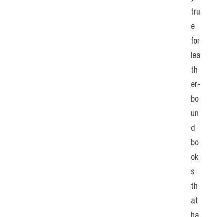
tru
e 
for 
lea
th
er-
bo
un
d 
bo
ok
s 
th
at 
ha