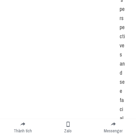
pe
rs
pe
cti
ve
s 
an
d 
se
e 
fa
ci
al 
ex
Thành tích
Zalo
Messenger