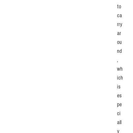
to 
ca
rry 
ar
ou
nd
, 
wh
ich 
is 
es
pe
ci
all
y 