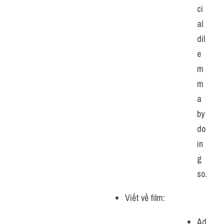
ci
al 
dil
e
m
m
a 
by 
do
in
g 
so.
Viết về film:
Ad