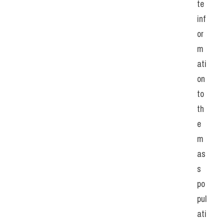
te 
inf
or
m
ati
on 
to 
th
e 
m
as
s 
po
pul
ati