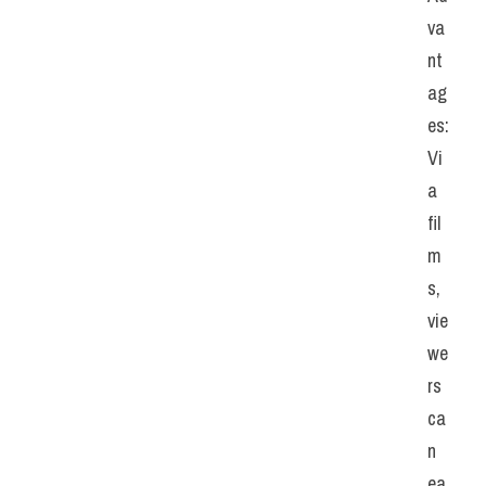
va
nt
ag
es: 
Vi
a 
fil
m
s, 
vie
we
rs 
ca
n 
ea