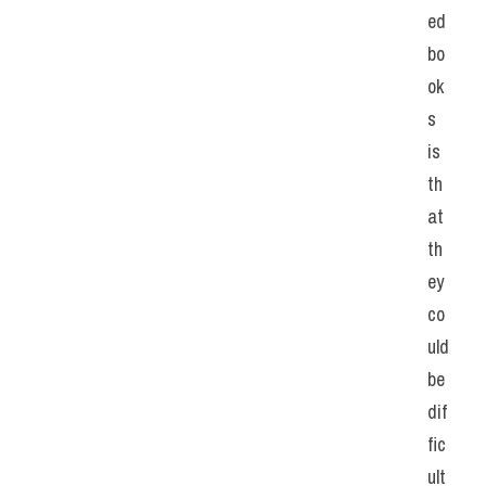
ed 
bo
ok
s 
is 
th
at 
th
ey 
co
uld 
be 
dif
fic
ult 