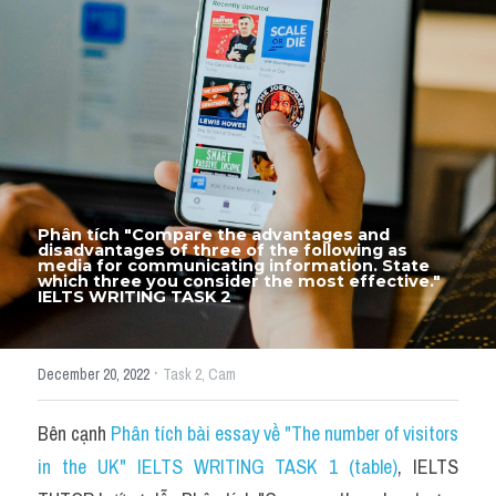
Thư Tín
Thành tích học viên
Mixed
SGK
Vocabularies
Phân tích "Compare the advantages and 
Đề writing theo topic
disadvantages of three of the following as 
media for communicating information. State 
which three you consider the most effective.​" 
IELTS WRITING TASK 2 
Pie
Line graph
·
December 20, 2022
Task 2,
Cam
Bar chart
Bên cạnh 
Phân tích bài essay về "The number of visitors 
Đề thi thật IELTS GENERAL
in the UK" IELTS WRITING TASK 1 (table)
, IELTS 