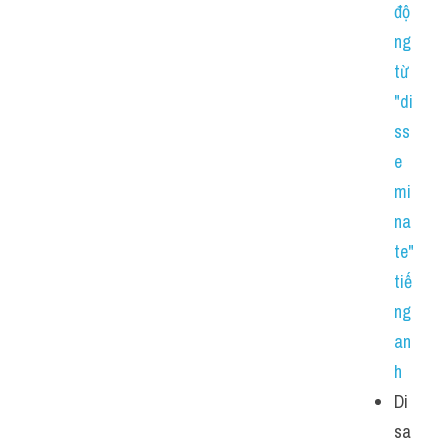
độ
ng 
từ 
"di
ss
e
mi
na
te" 
tiế
ng 
an
h 
Di
sa