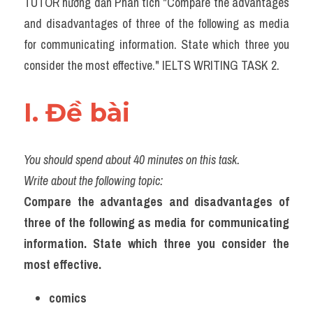
TUTOR hướng dẫn Phân tích "Compare the advantages 
Task 2
and disadvantages of three of the following as media 
Từ vựng theo topic
for communicating information. State which three you 
consider the most effective." IELTS WRITING TASK 2.
Từ vựng theo Topic
Grammar
I. Đề bài 
Map
You should spend about 40 minutes on this task.
Cam
Write about the following topic:
Environment
Compare the advantages and disadvantages of 
three of the following as media for communicating 
Đề thi thật Task 1
information. State which three you consider the 
Process
most effective.
Task 1
comics