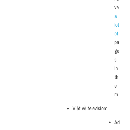
ve 
a 
lot 
of 
pa
ge
s 
in 
th
e
m.
Viết về television:
Ad