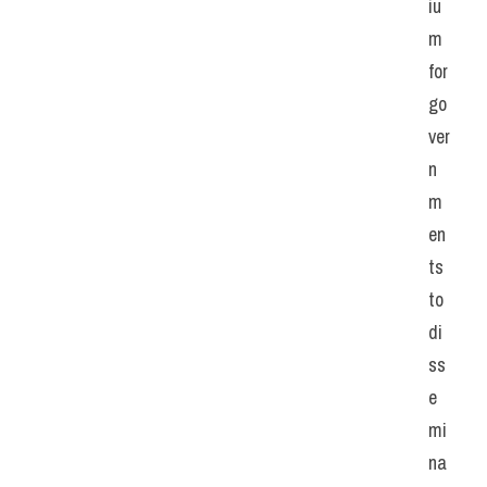
iu
m 
for 
go
ver
n
m
en
ts 
to 
di
ss
e
mi
na