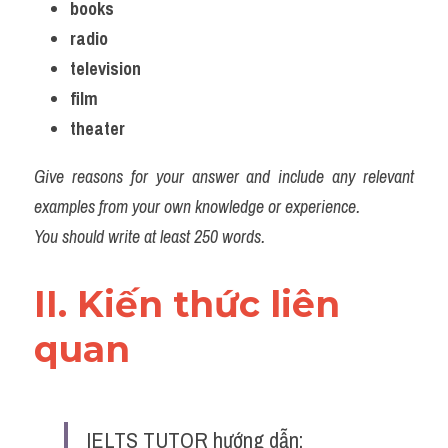
books
Đề thi IELTS thật
radio
Advice
television
film
IELTS Advice
theater
Đề thi thật Task 2
Give reasons for your answer and include any relevant 
Listening
examples from your own knowledge or experience.
You should write at least 250 words.
Speaking
II. Kiến thức liên 
Writing
quan 
Reading
Business
IELTS TUTOR hướng dẫn: