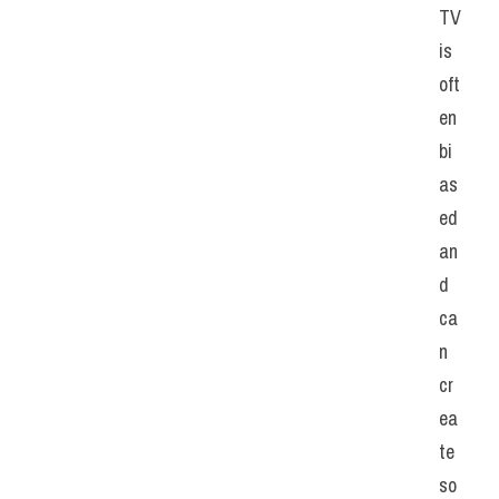
TV 
is 
oft
en 
bi
as
ed 
an
d 
ca
n 
cr
ea
te 
so