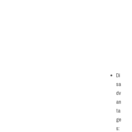
Di
sa
dv
an
ta
ge
s: 