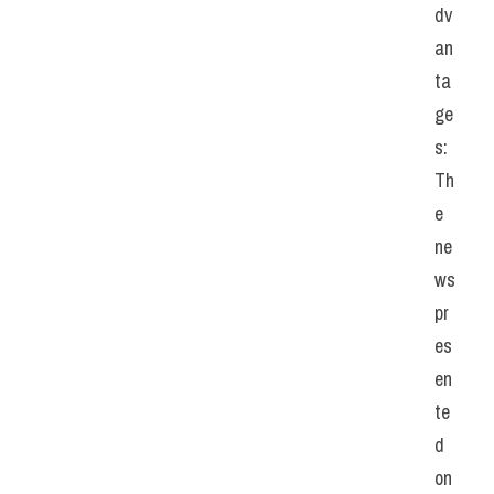
dv
an
ta
ge
s: 
Th
e 
ne
ws 
pr
es
en
te
d 
on 