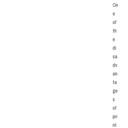
On
e 
of 
th
e 
di
sa
dv
an
ta
ge
s 
of 
pri
nt