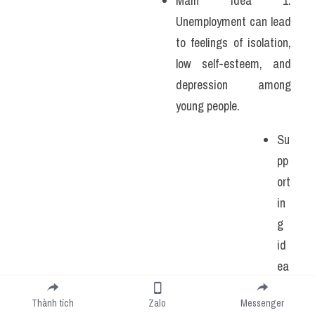
Main idea 1: 
Unemployment can lead 
to feelings of isolation, 
low self-esteem, and 
depression among 
young people. 
Su
pp
ort
in
g 
id
ea
: It 
Thành tích
Zalo
Messenger
m