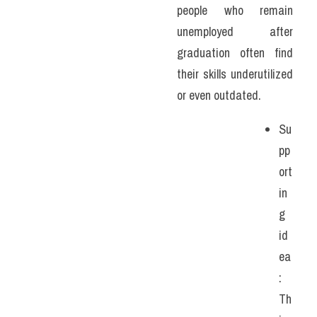
people who remain 
unemployed after 
graduation often find 
their skills underutilized 
or even outdated. 
Su
pp
ort
in
g 
id
ea
: 
Th