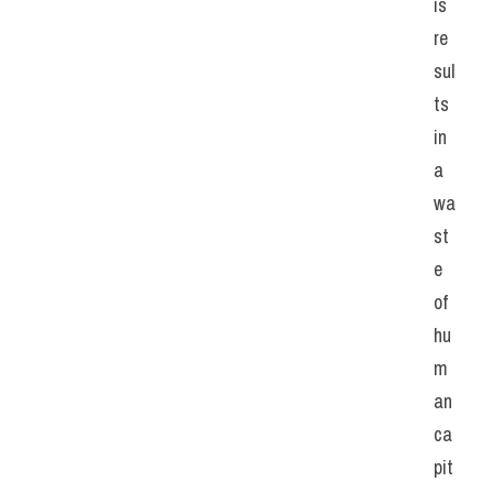
is 
re
sul
ts 
in 
a 
wa
st
e 
of 
hu
m
an 
ca
pit