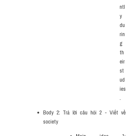
ntl
y 
du
rin
g 
th
eir 
st
ud
ies
. 
Body 2: Trả lời câu hỏi 2 - Viết về 
society 