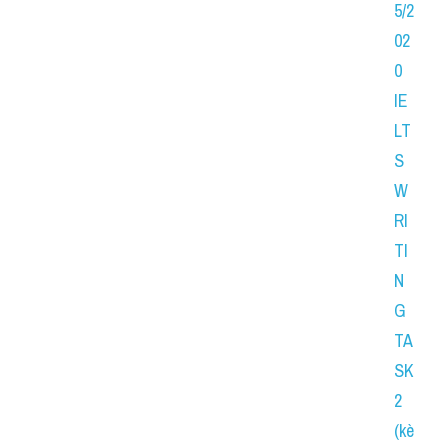
5/2
02
0 
IE
LT
S 
W
RI
TI
N
G 
TA
SK 
2 
(kè