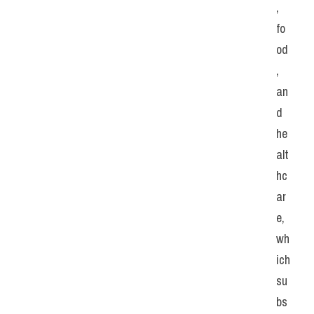
, 
fo
od
, 
an
d 
he
alt
hc
ar
e, 
wh
ich 
su
bs