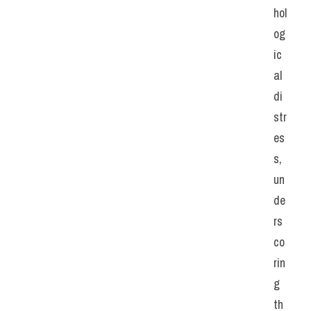
hol
og
ic
al 
di
str
es
s, 
un
de
rs
co
rin
g 
th