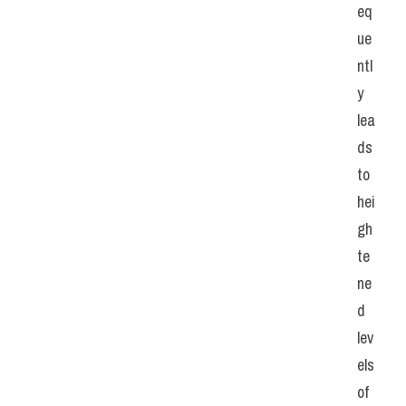
eq
ue
ntl
y 
lea
ds 
to 
hei
gh
te
ne
d 
lev
els 
of 