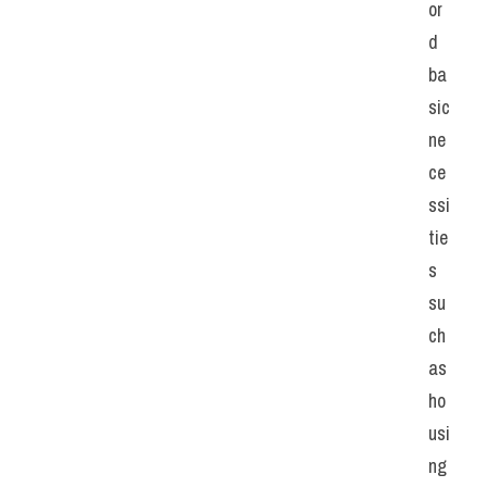
or
d 
ba
sic 
ne
ce
ssi
tie
s 
su
ch 
as 
ho
usi
ng