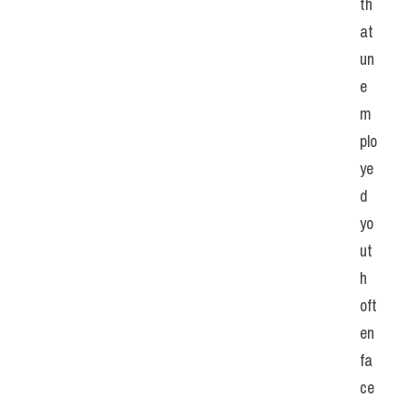
th
at 
un
e
m
plo
ye
d 
yo
ut
h 
oft
en 
fa
ce 