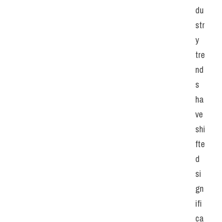
du
str
y 
tre
nd
s 
ha
ve 
shi
fte
d 
si
gn
ifi
ca