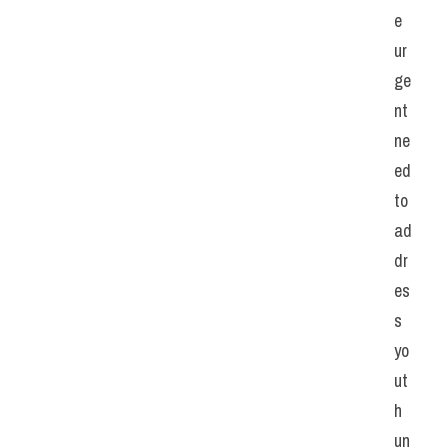
e 
ur
ge
nt 
ne
ed 
to 
ad
dr
es
s 
yo
ut
h 
un