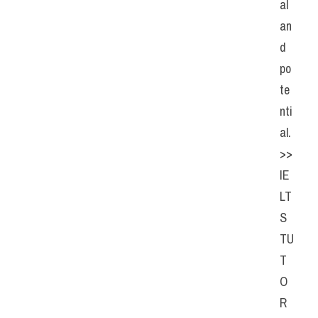
al 
an
d 
po
te
nti
al.
>> 
IE
LT
S  
TU
T
O
R  