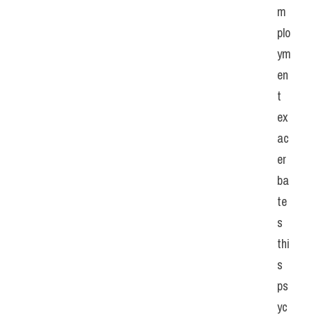
m
plo
ym
en
t 
ex
ac
er
ba
te
s 
thi
s 
ps
yc