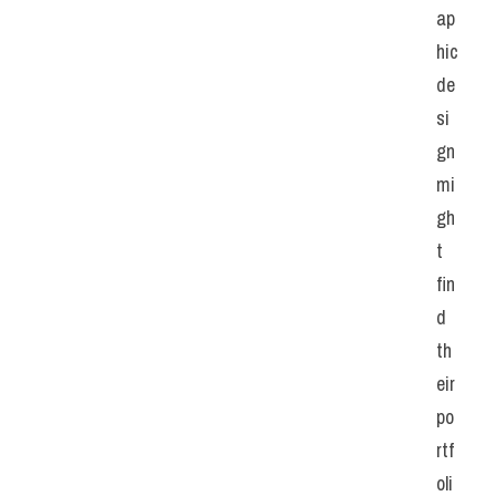
ap
hic 
de
si
gn 
mi
gh
t 
fin
d 
th
eir 
po
rtf
oli