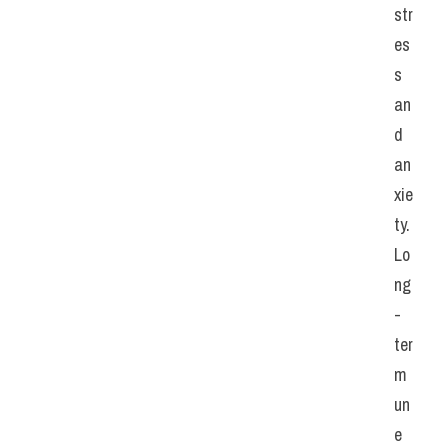
str
es
s 
an
d 
an
xie
ty. 
Lo
ng
-
ter
m 
un
e