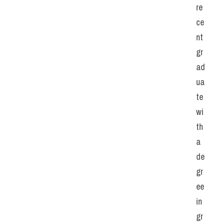
re
ce
nt 
gr
ad
ua
te 
wi
th 
a 
de
gr
ee 
in 
gr