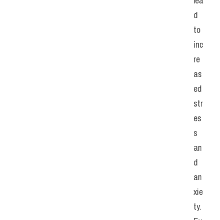
lea
d 
to 
inc
re
as
ed 
str
es
s 
an
d 
an
xie
ty.