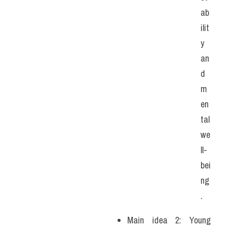
ab
ilit
y 
an
d 
m
en
tal 
we
ll-
bei
ng
.
Main idea 2: Young 