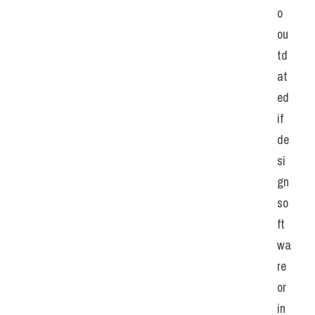
o 
ou
td
at
ed 
if 
de
si
gn 
so
ft
wa
re 
or 
in