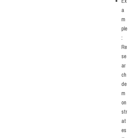
Ex
a
m
ple
: 
Re
se
ar
ch 
de
m
on
str
at
es 