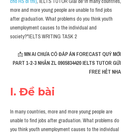
cho HS đi thi)
, IELTS TUTOR Giải đề"In many countries, 
Task 2
more and more young people are unable to find jobs 
Từ vựng theo topic
after graduation. What problems do you think youth 
unemployment causes to the individual and 
Từ vựng theo Topic
society?"IELTS WRITING TASK 2
Grammar
📩 
MN AI CHƯA CÓ ĐÁP ÁN FORECAST QUÝ MỚI 
Map
PART 1-2-3 NHẮN ZL 0905834420 IELTS TUTOR GỬI 
Cam
FREE HẾT NHA 
Environment
I. Đề bài
Đề thi thật Task 1
Process
In many countries, more and more young people are 
unable to find jobs after graduation. What problems do 
Task 1
you think youth unemployment causes to the individual 