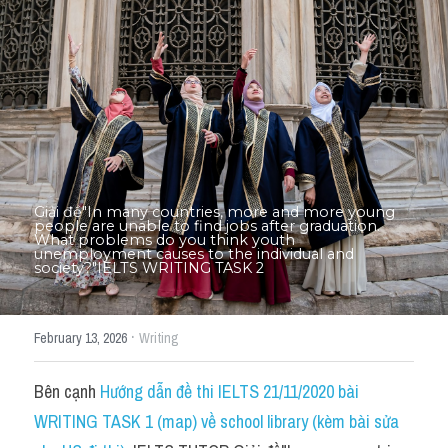
Thư Tín
Thành tích học viên
Mixed
SGK
Vocabularies
Giải đề"In many countries, more and more young 
Đề writing theo topic
people are unable to find jobs after graduation. 
What problems do you think youth 
unemployment causes to the individual and 
society?"IELTS WRITING TASK 2
Pie
Line graph
·
February 13, 2026
Writing
Bar chart
Bên cạnh 
Hướng dẫn đề thi IELTS 21/11/2020 bài 
Đề thi thật IELTS GENERAL
WRITING TASK 1 (map) về school library (kèm bài sửa 