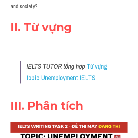
Đề thi IELTS thật
and society?
Advice
II. Từ vựng
IELTS Advice
Đề thi thật Task 2
Listening
IELTS TUTOR tổng hợp 
Từ vựng 
Speaking
topic Unemployment IELTS
Writing
III. Phân tích
Reading
Business