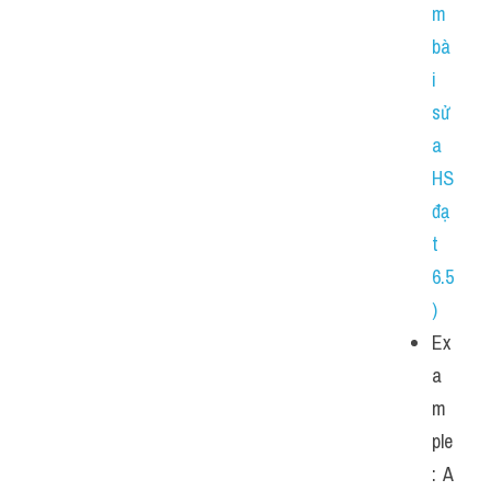
m 
bà
i 
sử
a 
HS 
đạ
t 
6.5
)
Ex
a
m
ple
: A 