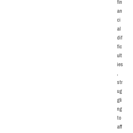
fin
an
ci
al 
dif
fic
ult
ies
, 
str
ug
gli
ng 
to 
aff