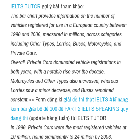
IELTS TUTOR
 gợi ý bài tham khảo:
The bar chart provides information on the number of 
vehicles registered for use in a European country between 
1996 and 2006, measured in millions, across categories 
including Other Types, Lorries, Buses, Motorcycles, and 
Private Cars.
Overall, Private Cars dominated vehicle registrations in 
both years, with a notable rise over the decade. 
Motorcycles and Other Types also increased, whereas 
Lorries saw a minor decrease, and Buses remained 
constant.
>> Form đăng kí 
giải đề thi thật IELTS 4 kĩ năng 
kèm bài giải bộ đề 100 đề PART 2 IELTS SPEAKING quý 
đang thi
 (update hàng tuần) từ IELTS TUTOR
In 1996, Private Cars were the most registered vehicles at 
19 million, rising significantly to 24 million by 2006, 