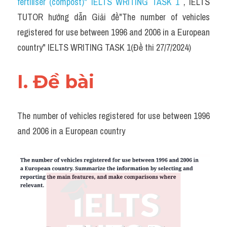
fertiliser (compost)" IELTS WRITING TASK 1 
, IELTS 
Task 2
TUTOR hướng dẫn 
Giải đề"The number of vehicles 
Từ vựng theo topic
registered for use between 1996 and 2006 in a European 
country" IELTS WRITING TASK 1(Đề thi 27/7/2024)
Từ vựng theo Topic
Grammar
I. Đề bài 
Map
The number of vehicles registered for use between 1996 
Cam
and 2006 in a European country
Environment
Đề thi thật Task 1
Process
Task 1