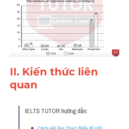
Đề thi IELTS thật
Advice
IELTS Advice
Đề thi thật Task 2
Listening
II. Kiến thức liên 
Speaking
quan 
Writing
Reading
IELTS TUTOR hướng dẫn:
Business
Cách viết Bar Chart (Biểu đồ cột) 