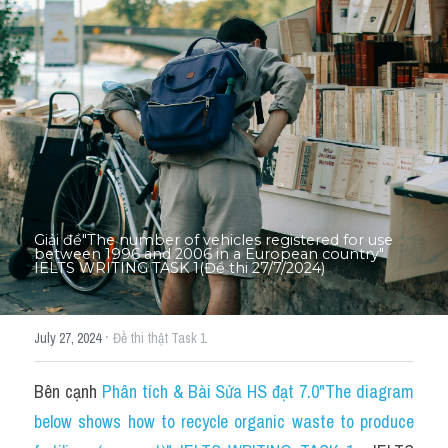
Thư Tín
Thành tích học viên
Mixed
SGK
Vocabularies
Đề writing theo topic
Giải đề"The number of vehicles registered for use 
between 1996 and 2006 in a European country" 
IELTS WRITING TASK 1(Đề thi 27/7/2024)
Pie
Line graph
·
July 27, 2024
Đề thi thật Task 1
Bar chart
Bên cạnh 
Phân tích & Bài Sửa HS đạt 7.0"The diagram 
Đề thi thật IELTS GENERAL
below shows how to recycle organic waste to produce 