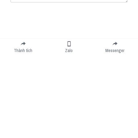
Submit
Cancel
Thành tích
Zalo
Messenger
Cookie Use
We use cookies to improve browsing experience, security, and data collection. By
accepting, you agree to the use of cookies for advertising and analytics. You can change
your cookie settings at any time.
Learn More