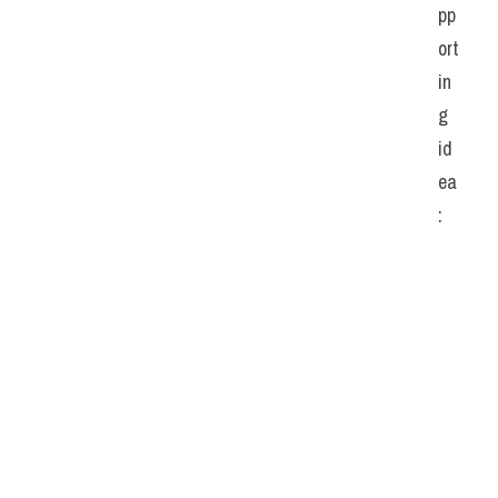
pp
ort
in
g  
id
ea
: 