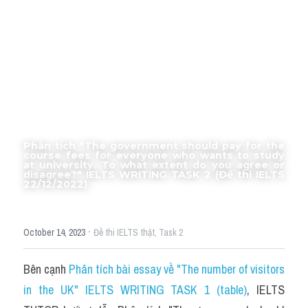
Thư Tín
Thành tích học viên
Mixed
SGK
Vocabularies
Phân tích "The government should pay for the 
Đề writing theo topic
course fees for everyone who wants to study 
at university. To what extent do you agree or 
disagree?" IELTS WRITING TASK 2 (Đề thi IELTS 
22/12/2022)
Pie
Line graph
·
October 14, 2023
Đề thi IELTS thật,
Task 2
Bar chart
Bên cạnh 
Phân tích bài essay về "The number of visitors 
Đề thi thật IELTS GENERAL
in the UK" IELTS WRITING TASK 1 (table)
, IELTS 