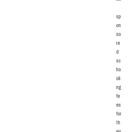
sp
on
so
re
d 
sc
ho
oli
ng 
fe
es 
for 
th
eir 