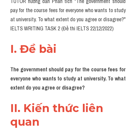
TUTOR hướng dẫn Phân tích "The government should 
Task 2
pay for the course fees for everyone who wants to study 
Từ vựng theo topic
at university. To what extent do you agree or disagree?" 
IELTS WRITING TASK 2 (Đề thi IELTS 22/12/2022)
Từ vựng theo Topic
Grammar
I. Đề bài 
Map
The government should pay for the course fees for 
Cam
everyone who wants to study at university. To what 
Environment
extent do you agree or disagree?
Đề thi thật Task 1
II. Kiến thức liên 
Process
quan 
Task 1