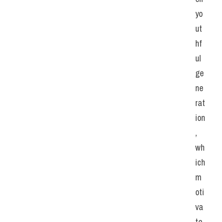
yo
ut
hf
ul 
ge
ne
rat
ion
, 
wh
ich 
m
oti
va
te