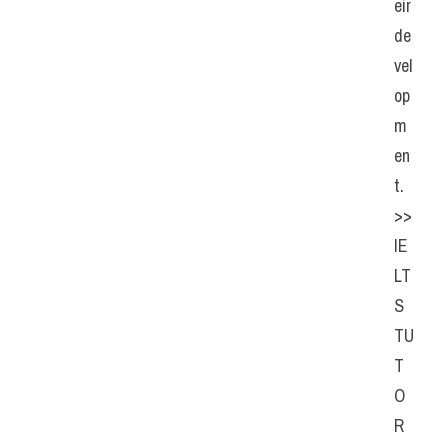
eir 
de
vel
op
m
en
t. 
>> 
IE
LT
S 
TU
T
O
R 