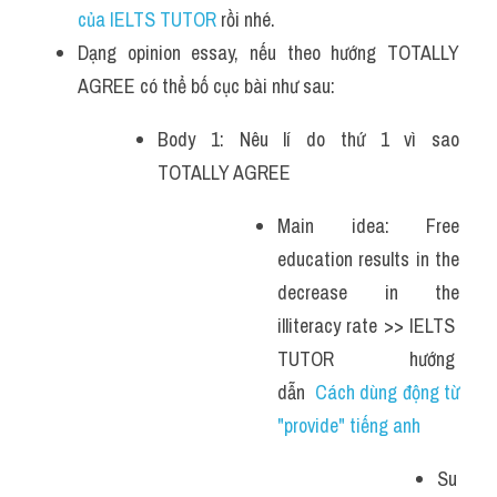
của IELTS TUTOR 
rồi nhé.
Dạng opinion essay, nếu theo hướng TOTALLY 
AGREE có thể bố cục bài như sau:
Body 1: Nêu lí do thứ 1 vì sao 
TOTALLY AGREE
Main idea: Free 
education results in the 
decrease in the 
illiteracy rate >> IELTS  
TUTOR hướng  
dẫn  
Cách dùng động từ 
"provide" tiếng anh 
Su