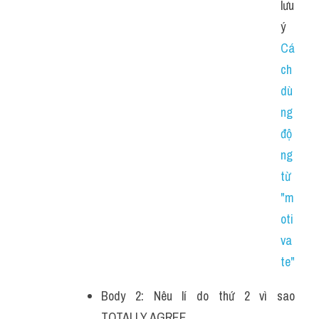
lưu 
ý 
Cá
ch 
dù
ng 
độ
ng 
từ 
"m
oti
va
te"
Body 2: Nêu lí do thứ 2 vì sao 
TOTALLY AGREE