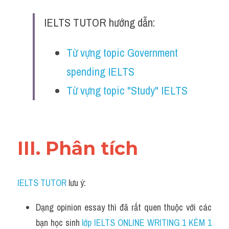
Đề thi IELTS thật
IELTS TUTOR hướng dẫn:
Advice
Từ vựng topic Government 
IELTS Advice
spending IELTS
Đề thi thật Task 2
Từ vựng topic "Study" IELTS
Listening
Speaking
III. Phân tích 
Writing
Reading
IELTS TUTOR
 lưu ý:
Business
Dạng opinion essay thì đã rất quen thuộc với các 
bạn học sinh
 lớp IELTS ONLINE WRITING 1 KÈM 1 