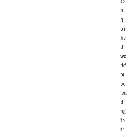
to
p 
qu
ali
fie
d 
wo
rkf
or
ce 
lea
di
ng 
to 
th