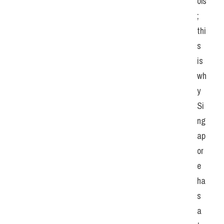
ols
; 
thi
s 
is 
wh
y 
Si
ng
ap
or
e 
ha
s 
a 