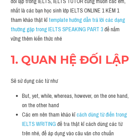
đối lập trong IELTS, IELTS TUTOR cũng muốn các em, 
Task 2
nhất là các bạn học sinh lớp IELTS ONLINE 1 KÈM 1 
Từ vựng theo topic
tham khảo thật kĩ 
template hướng dẫn trả lời các dạng 
thường gặp trong IELTS SPEAKING PART 3
 để nắm 
Từ vựng theo Topic
vững thêm kiến thức nhé
Grammar
1. QUAN HỆ ĐỐI LẬP 
Map
Cam
Sẽ sử dụng các từ như
Environment
But, yet, while, whereas, however, on the one hand, 
Đề thi thật Task 1
on the other hand
Các em nên tham khảo kĩ 
cách dùng từ điển trong 
Process
IELTS WRITING
 để tra thật kĩ cách dùng các từ 
Task 1
trên nhé, để áp dụng vào câu văn cho chuẩn 