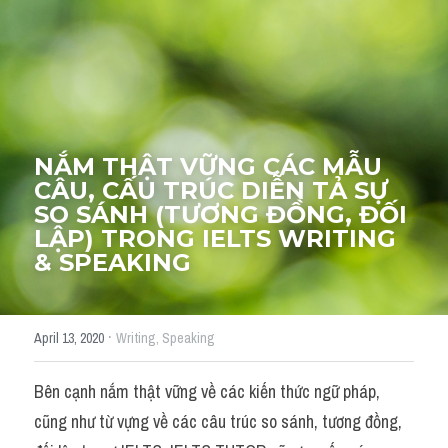
Thư Tín
Thành tích học viên
Mixed
SGK
NẮM THẬT VỮNG CÁC MẪU 
Vocabularies
CÂU, CẤU TRÚC DIỄN TẢ SỰ 
SO SÁNH (TƯƠNG ĐỒNG, ĐỐI 
Đề writing theo topic
LẬP) TRONG IELTS WRITING 
& SPEAKING
Pie
Line graph
·
April 13, 2020
Writing,
Speaking
Bar chart
Bên cạnh nắm thật vững về các kiến thức ngữ pháp, 
Đề thi thật IELTS GENERAL
cũng như từ vựng về các câu trúc so sánh, tương đồng, 