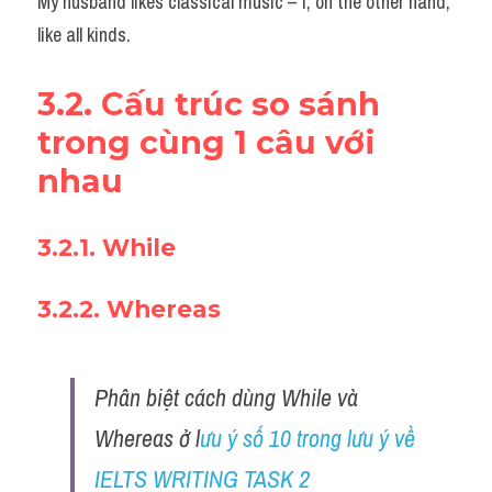
My husband likes classical music – I, on the other hand, 
like all kinds.
3.2. Cấu trúc so sánh 
trong cùng 1 câu với 
nhau
3.2.1. While 
3.2.2. Whereas 
Phân biệt cách dùng While và 
Whereas ở l
ưu ý số 10 trong lưu ý về 
IELTS WRITING TASK 2 