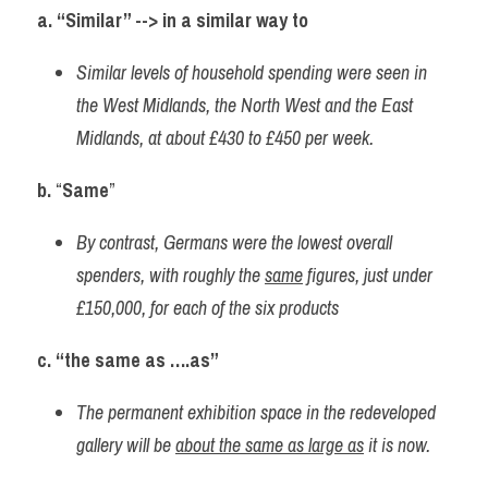
a. “Similar” --> in a similar way to 
Similar levels of household spending were seen in 
the West Midlands, the North West and the East 
Midlands, at about £430 to £450 per week.
b.
 “
Same
”
By contrast, Germans were the lowest overall 
spenders, with roughly the 
same
 figures, just under 
£150,000, for each of the six products
c. “the same as ….as”
The permanent exhibition space in the redeveloped 
gallery will be 
about the same as large as
 it is now.