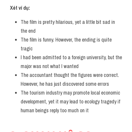
Đề thi IELTS thật
Xét ví dụ:
Advice
The film is pretty hilarious, yet a little bit sad in 
the end 
IELTS Advice
The film is funny. However, the ending is quite 
Đề thi thật Task 2
tragic 
I had been admitted to a foreign university, but the 
Listening
major was not what I wanted 
Speaking
The accountant thought the figures were correct. 
However, he has just discovered some errors
Writing
The tourism industry may promote local economic 
Reading
development, yet it may lead to ecology tragedy if 
human beings reply too much on it 
Business