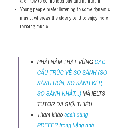
are likely to be monotonous and humdrum 
Young people prefer listening to some dynamic 
music, whereas the elderly tend to enjoy more 
relaxing music 
PHẢI NẮM THẬT VỮNG 
CÁC 
CẤU TRÚC VỀ SO SÁNH (SO 
SÁNH HƠN, SO SÁNH KÉP, 
SO SÁNH NHẤT...)
 MÀ IELTS 
TUTOR ĐÃ GIỚI THIỆU 
Tham khảo
 cách dùng 
PREFER trong tiếng anh