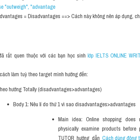
se "outweigh", "advantage
dvantages = Disadvantages ==> Cách này không nên áp dụng, chỉ 
đã rất quen thuộc với các bạn học sinh
 lớp IELTS ONLINE WRIT
cách làm tuỳ theo target mình hướng đến:
Theo hướng Totally (disadvantages>advantages)
Body 1: Nêu lí do thứ 1 vì sao disadvantages>advantages
Main idea: Online shopping does n
physically examine products before 
TUTOR  hướng  dẫn  
Cách dùng động từ