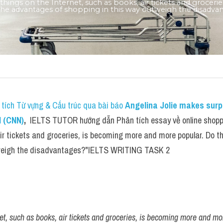
things on the Internet, such as books, air tickets and groceri
he advantages of shopping in this way outweigh the disadva
tích Từ vựng & Cấu trúc qua bài báo 
Angelina Jolie makes surpri
d (CNN)
, 
 IELTS TUTOR hướng dẫn Phân tích essay về online shoppi
air tickets and groceries, is becoming more and more popular. Do t
tweigh the disadvantages?"IELTS WRITING TASK 2
et, such as books, air tickets and groceries, is becoming more and mo