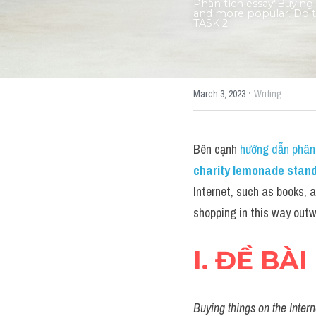
Phân tích essay"Buying 
and more popular. Do t
TASK 2
·
March 3, 2023
Writing
Bên cạnh 
hướng dẫn phân 
charity lemonade stan
Internet, such as books, 
shopping in this way ou
I. ĐỀ BÀI
Buying things on the Intern