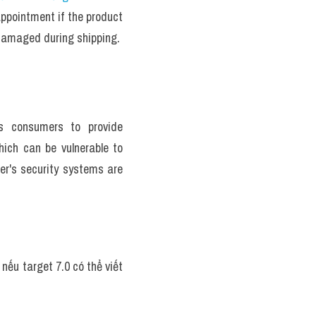
ppointment if the product 
 damaged during shipping.
s consumers to provide 
hich can be vulnerable to 
ler's security systems are 
ếu target 7.0 có thể viết 