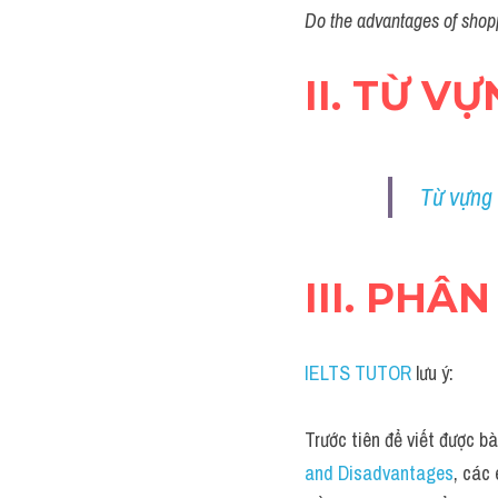
Do the advantages of shop
II. TỪ V
Từ vựng 
III. PHÂN
IELTS TUTOR
 lưu ý:
Trước tiên để viết được bà
and Disadvantages
, các