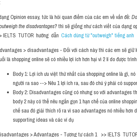
:
 dạng Opinion essay, tức là hỏi quan điểm của các em về vấn đề: 
Do
 outweigh the disadvantages? 
thì sẽ giống như cách viết của dạng op
>> IELTS  TUTOR  hướng  dẫn  
Cách dùng từ "outweigh" tiếng anh 
dvantages > disadvantages - Đối với cách này thì các em sẽ giữ l
ối là shopping online sẽ có nhiều lợi ích hơn hại vì 2 lí do được trìn
Body 1: Lợi ích ưu việt thứ nhất của shopping online là gì, nó
người ra sao --> Nêu 1 lợi ích ra, sau đó chú ý phải có suppo
Body 2: Disadvantages cũng có nhưng so với advantages thì
body 2 này có thể nêu ngắn gọn 1 hạn chế của online shopping
chế sau đó giải thích rõ ra vì sao advantages nó nhiều hơn
supporting ideas và các ví dụ 
isadvantages > Advantages - Tương tự cách 1   >> IELTS  TUTOR 