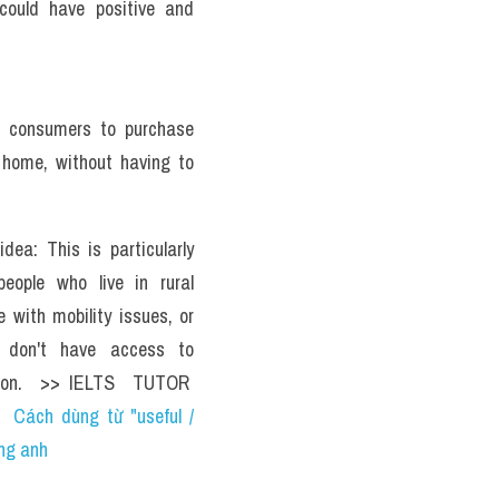
ould have positive and 
s consumers to purchase 
home, without having to 
dea: This is particularly 
people who live in rural 
 with mobility issues, or 
 don't have access to 
tion.  >> IELTS  TUTOR  
  
Cách dùng từ "useful / 
ếng anh