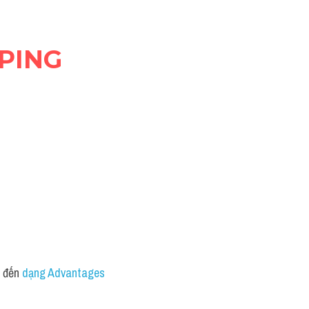
PPING
n đến 
dạng Advantages 