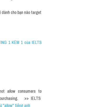
dành cho bạn nào target 
ING 1 KÈM 1 của IELTS 
ot allow consumers to 
purchasing.   >> IELTS  
 "allow" tiếng anh