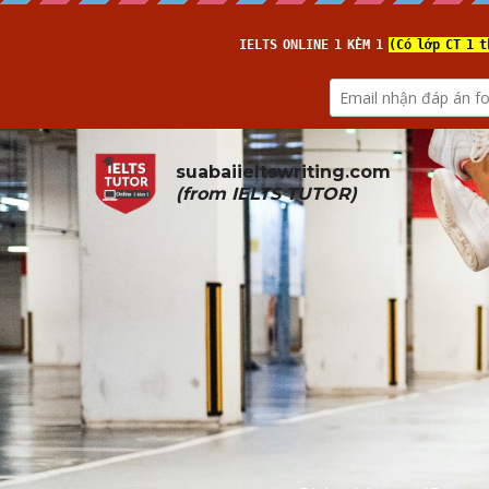
suabaiieltswriting.com
(from 
IELTS TUTOR
)