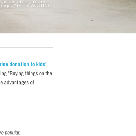
es, is becoming more 
ntages?"IELTS WRITING 
se donation to kids' 
ng "Buying things on the 
he advantages of 
re popular.