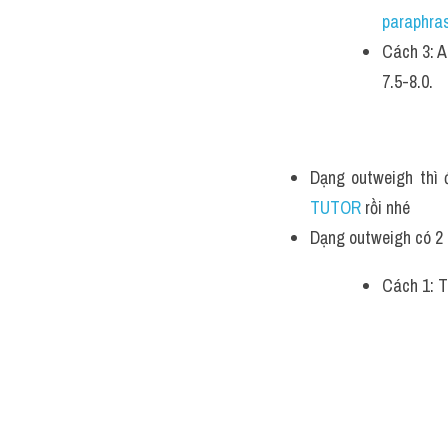
paraphra
Cách 3: A
7.5-8.0. 
Dạng outweigh thì 
TUTOR 
rồi nhé
Dạng outweigh có 2 
Cách 1: 