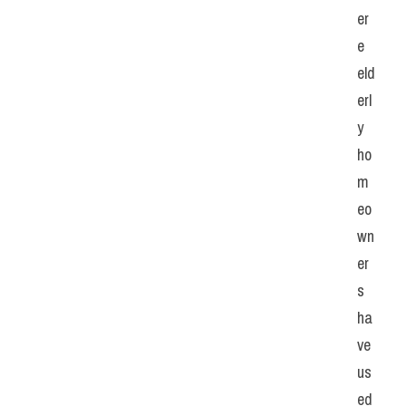
er
e 
eld
erl
y 
ho
m
eo
wn
er
s 
ha
ve 
us
ed 