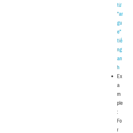
từ 
"ar
gu
e" 
tiế
ng 
an
h
Ex
a
m
ple
: 
Fo
r 