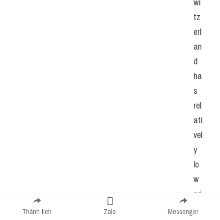
wi
tz
erl
an
d 
ha
s 
rel
ati
vel
y 
lo
w 
cri
m
Thành tích
Zalo
Messenger