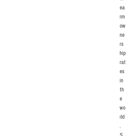
ea
rm 
ow
ne
rs
hip 
rat
es 
in 
th
e 
wo
rld
. 
S