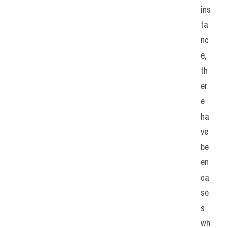
ins
ta
nc
e, 
th
er
e 
ha
ve 
be
en 
ca
se
s 
wh