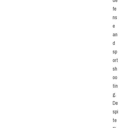
de
fe
ns
e 
an
d 
sp
ort 
sh
oo
tin
g. 
De
spi
te 