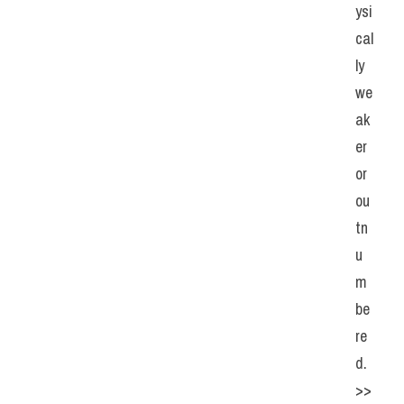
ysi
cal
ly 
we
ak
er 
or 
ou
tn
u
m
be
re
d. 
>> 