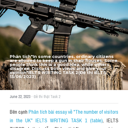
Thư Tín
Thành tích học viên
Mixed
SGK
Vocabularies
Phân tích"In some countries, ordinary citizens 
are allowed to keep a gun in their houses. Some 
Đề writing theo topic
people think this is a good idea, while others 
disagree. Discuss both views and give your 
opinion"IELTS WRITING TASK 2(Đề thi IELTS 
13/06/2023)
Pie
Line graph
·
June 22, 2023
Đề thi thật Task 2
Bar chart
Bên cạnh 
Phân tích bài essay về "The number of visitors 
Đề thi thật IELTS GENERAL
in the UK" IELTS WRITING TASK 1 (table)
, IELTS 