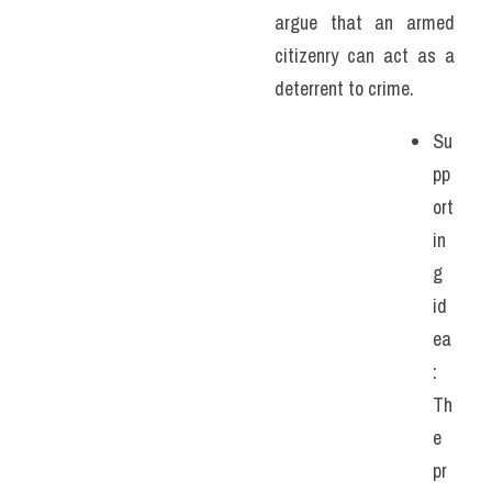
argue that an armed 
citizenry can act as a 
deterrent to crime. 
Su
pp
ort
in
g 
id
ea
: 
Th
e 
pr