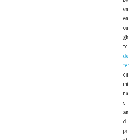
en 
en
ou
gh 
to 
de
ter 
cri
mi
nal
s 
an
d 
pr