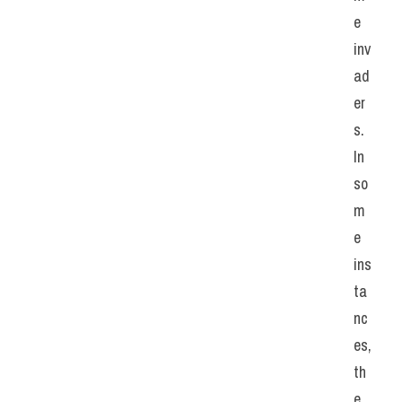
e 
inv
ad
er
s. 
In 
so
m
e 
ins
ta
nc
es, 
th
e 