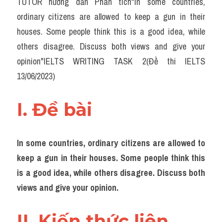
TUTOR hướng dẫn Phân tích"In some countries, 
Task 2
ordinary citizens are allowed to keep a gun in their 
Từ vựng theo topic
houses. Some people think this is a good idea, while 
others disagree. Discuss both views and give your 
Từ vựng theo Topic
opinion"IELTS WRITING TASK 2(Đề thi IELTS 
Grammar
13/06/2023)
Map
I. Đề bài 
Cam
Environment
In some countries, ordinary citizens are allowed to 
keep a gun in their houses. Some people think this 
Đề thi thật Task 1
is a good idea, while others disagree. Discuss both 
Process
views and give your opinion.
Task 1
II. Kiến thức liên 