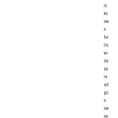
is 
kn
ow
n 
for 
its 
wi
de
sp
re
ad 
gu
n 
ow
ne