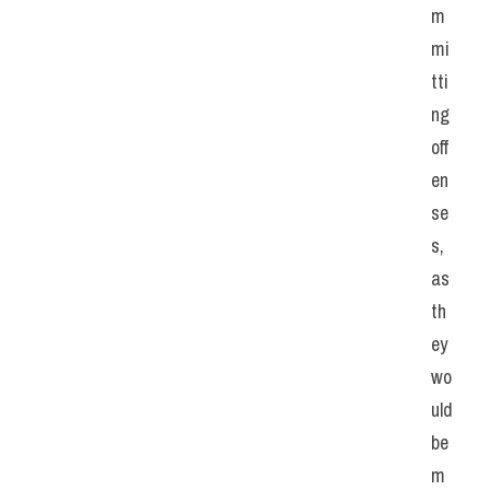
m
mi
tti
ng 
off
en
se
s, 
as 
th
ey 
wo
uld 
be 
m