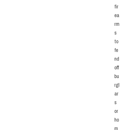
fir
ea
rm
s 
to 
fe
nd 
off 
bu
rgl
ar
s 
or 
ho
m