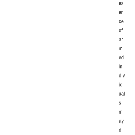
es
en
ce 
of 
ar
m
ed 
in
div
id
ual
s 
m
ay 
di