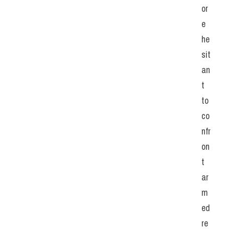
or
e 
he
sit
an
t 
to 
co
nfr
on
t 
ar
m
ed 
re