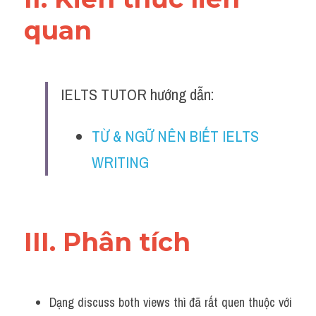
Đề thi IELTS thật
quan 
Advice
IELTS Advice
IELTS TUTOR hướng dẫn:
Đề thi thật Task 2
TỪ & NGỮ NÊN BIẾT IELTS 
Listening
WRITING 
Speaking
Writing
III. Phân tích 
Reading
Business
Dạng discuss both views thì đã rất quen thuộc với 