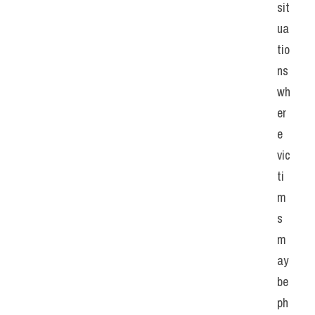
sit
ua
tio
ns 
wh
er
e 
vic
ti
m
s 
m
ay 
be 
ph