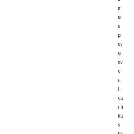
m
er
e 
pr
es
en
ce 
of 
a 
fir
ea
rm 
ha
s 
be