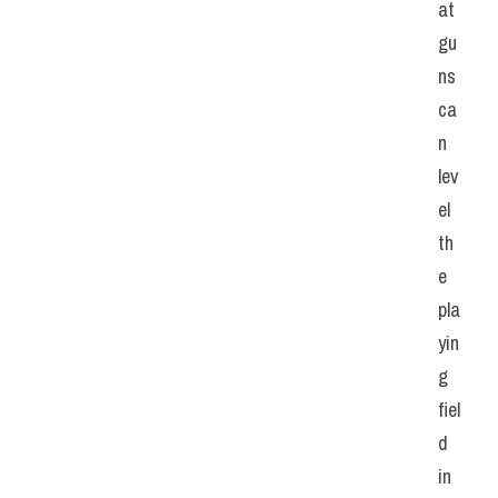
at 
gu
ns 
ca
n 
lev
el 
th
e 
pla
yin
g 
fiel
d 
in 