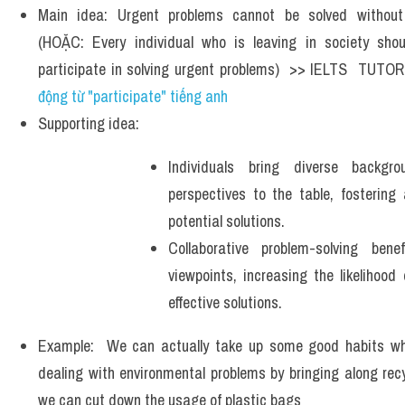
Main idea: Urgent problems cannot be solved without t
(HOẶC: Every individual who is leaving in society should
participate in solving urgent problems)  >> IELTS  TUTOR
động từ "participate" tiếng anh
Supporting idea: 
Individuals bring diverse backgro
perspectives to the table, fostering 
potential solutions. 
Collaborative problem-solving bene
viewpoints, increasing the likelihood 
effective solutions.
Example:  We can actually take up some good habits whic
dealing with environmental problems by bringing along recy
we can cut down the usage of plastic bags