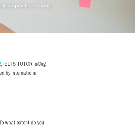
nal cooperation.To what 
g
, IELTS TUTOR hướng 
d by international 
To what extent do you 