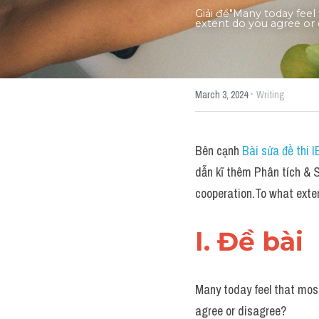
Giải đề"Many today feel
extent do you agree or 
·
March 3, 2024
Writing
Bên cạnh 
Bài sửa đề thi 
dẫn kĩ thêm Phân tích & S
cooperation.To what ext
I. Đề bài 
Many today feel that mos
agree or disagree?