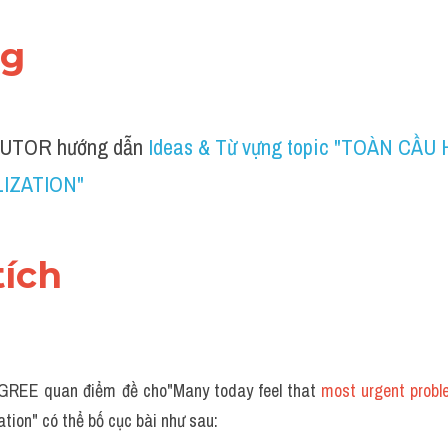
ng 
UTOR hướng dẫn 
Ideas & Từ vựng topic "TOÀN CẦU H
IZATION" 
tích 
REE quan điểm đề cho"Many today feel that 
most urgent prob
ation" có thể bố cục bài như sau: