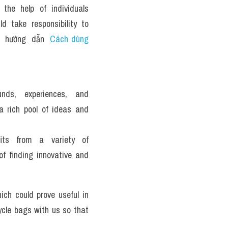
he help of individuals 
 take responsibility to 
  hướng  dẫn  
Cách dùng 
unds, experiences, and 
a rich pool of ideas and 
fits from a variety of 
of finding innovative and 
h could prove useful in 
cle bags with us so that 