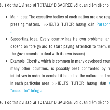
êu lí do thứ 1 vì sao lại TOTALLY DISAGREE với quan điểm đề cho 
Main idea: The executive bodies of each nation are also resp
pressing matters.   >> IELTS  TUTOR  hướng  dẫn  
Paraphra
anh
Supporting idea: Every country has its own problems, an
depend on foreign aid to start paying attention to them. (
the governments to deal with its own issues)
Example: Obesity, which is common in many developed countr
many other countries, is possibly best confronted by reg
initiatives in order to combat it based on the cultural and 
in each particular area  >> IELTS  TUTOR  hướng  dẫn  
"encounter" tiếng anh
êu lí do thứ 2 vì sao lại TOTALLY DISAGREE với quan điểm đề cho