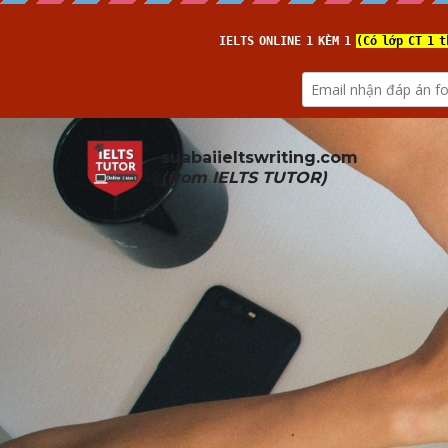
suabaiieltswriting.com
(from 
IELTS TUTOR
)