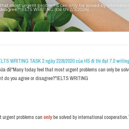
 that most urgent problems can only be solved by internatio
disagree?"IELTS WRITING (Đề thi 2/3/2024)
IELTS WRITING TASK 2 ngày 22/8/2020 của HS đi thi đạt 7.0 writin
ửa đề"Many today feel that most urgent problems can only be solve
ent do you agree or disagree?"IELTS WRITING
t urgent problems can 
only
 be solved by international cooperation.