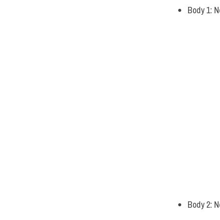
Body 1: N
Body 2: N