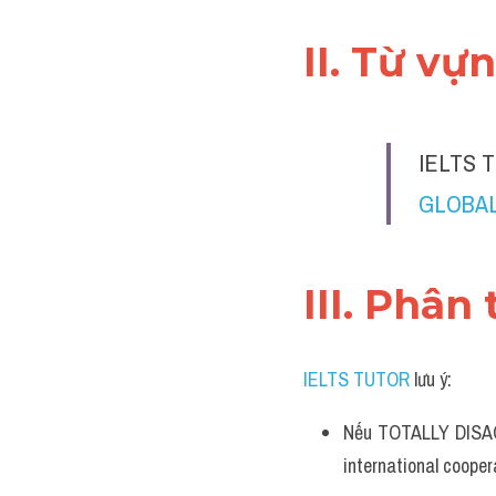
II. Từ vự
IELTS T
GLOBAL
III. Phân 
IELTS TUTOR
 lưu ý:
Nếu TOTALLY DISAG
international cooper