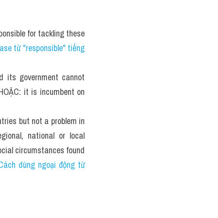
onsible for tackling these 
se từ "responsible" tiếng 
d its government cannot 
HOẶC: it is incumbent on 
ies but not a problem in 
ional, national or local 
social circumstances found 
Cách dùng ngoại động từ 