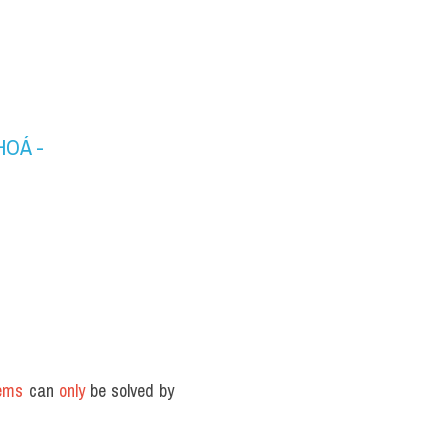
OÁ - 
lems
 can 
only
 be solved by 