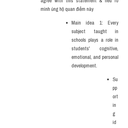
agree with this statement & nêu rõ 
mình ủng hộ quan điểm này 
Main idea 1: Every 
subject taught in 
schools plays a role in 
students' cognitive, 
emotional, and personal 
development.
Su
pp
ort
in
g 
id