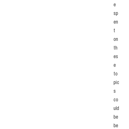
e 
sp
en
t 
on 
th
es
e 
to
pic
s 
co
uld 
be 
be