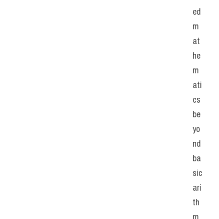
ed 
m
at
he
m
ati
cs 
be
yo
nd 
ba
sic 
ari
th
m