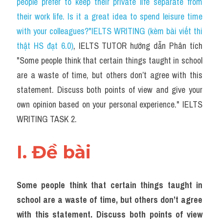
people prefer to keep their private life separate from 
Task 2
their work life. Is it a great idea to spend leisure time 
Từ vựng theo topic
with your colleagues?"IELTS WRITING (kèm bài viết thi 
thật HS đạt 6.0)
, IELTS TUTOR hướng dẫn Phân tích 
Từ vựng theo Topic
"Some people think that certain things taught in school 
Grammar
are a waste of time, but others don’t agree with this 
statement. Discuss both points of view and give your 
Map
own opinion based on your personal experience." IELTS 
Cam
WRITING TASK 2.
Environment
I. Đề bài 
Đề thi thật Task 1
Process
Some people think that certain things taught in 
school are a waste of time, but others don’t agree 
Task 1
with this statement. Discuss both points of view 