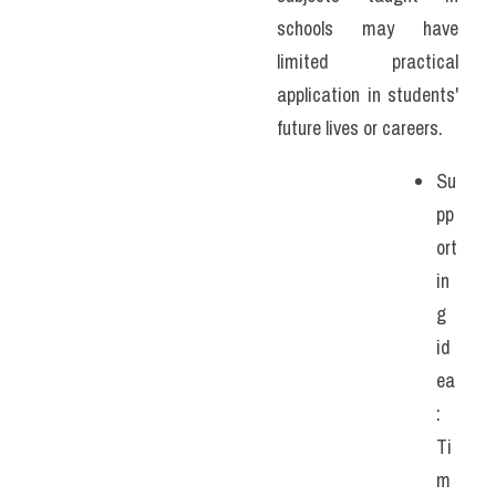
schools may have 
limited practical 
application in students' 
future lives or careers. 
Su
pp
ort
in
g 
id
ea
: 
Ti
m