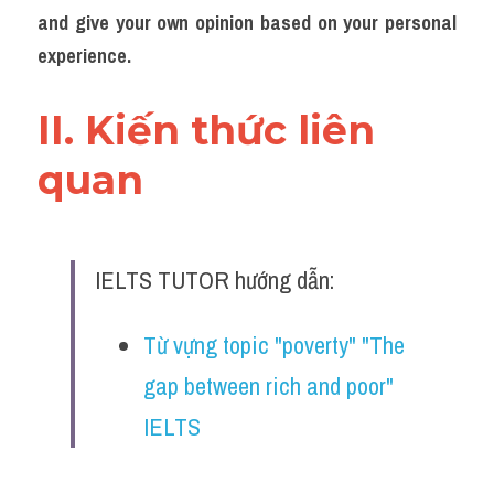
Đề thi IELTS thật
and give your own opinion based on your personal 
experience.
Advice
II. Kiến thức liên 
IELTS Advice
quan 
Đề thi thật Task 2
Listening
Speaking
IELTS TUTOR hướng dẫn:
Writing
Từ vựng topic "poverty" "The 
Reading
gap between rich and poor" 
IELTS
Business