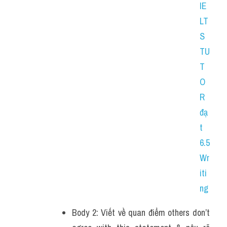
IE
LT
S 
TU
T
O
R 
đạ
t 
6.5 
Wr
iti
ng
Body 2: Viết về quan điểm others don’t 