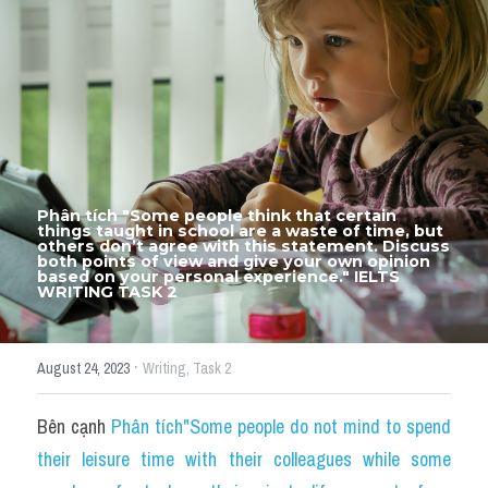
Thư Tín
Thành tích học viên
Mixed
SGK
Vocabularies
Phân tích "Some people think that certain 
things taught in school are a waste of time, but 
Đề writing theo topic
others don’t agree with this statement. Discuss 
both points of view and give your own opinion 
based on your personal experience." IELTS 
WRITING TASK 2
Pie
Line graph
·
August 24, 2023
Writing,
Task 2
Bar chart
Bên cạnh 
Phân tích"Some people do not mind to spend 
Đề thi thật IELTS GENERAL
their leisure time with their colleagues while some 