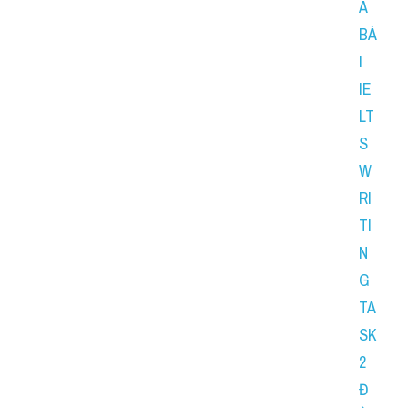
A 
BÀ
I 
IE
LT
S 
W
RI
TI
N
G 
TA
SK 
2 
Đ