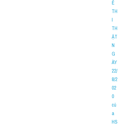
Ề 
TH
I 
TH
ẬT 
N
G
ÀY 
22/
8/2
02
0 
củ
a 
HS 