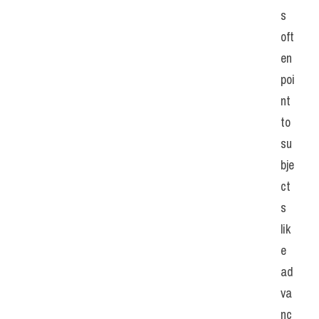
s 
oft
en 
poi
nt 
to 
su
bje
ct
s 
lik
e 
ad
va
nc