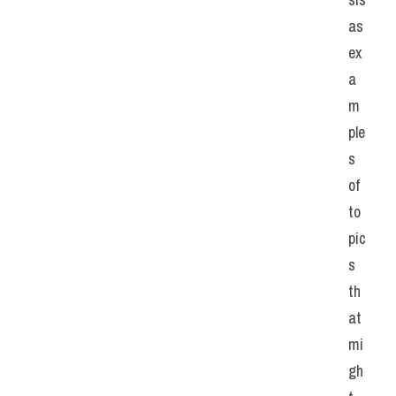
as 
ex
a
m
ple
s 
of 
to
pic
s 
th
at 
mi
gh