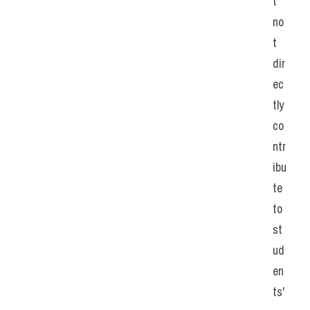
t 
no
t 
dir
ec
tly 
co
ntr
ibu
te 
to 
st
ud
en
ts' 