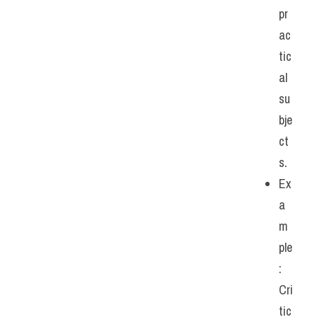
pr
ac
tic
al 
su
bje
ct
s. 
Ex
a
m
ple
: 
Cri
tic