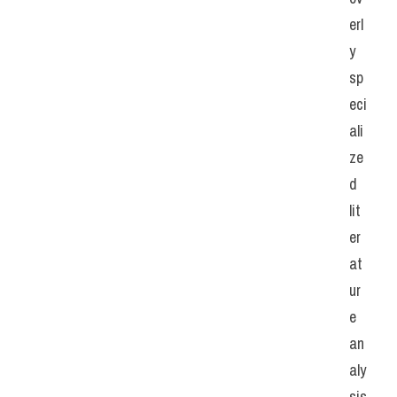
erl
y 
sp
eci
ali
ze
d 
lit
er
at
ur
e 
an
aly
sis 