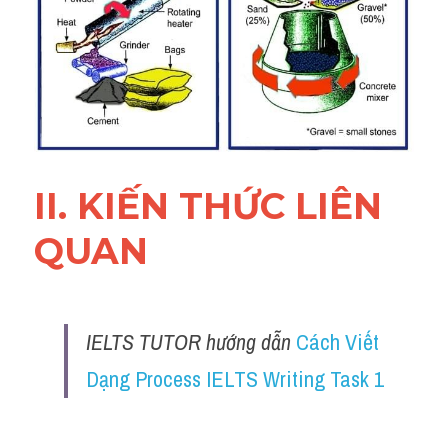
Đề thi IELTS thật
Advice
IELTS Advice
Đề thi thật Task 2
II. KIẾN THỨC LIÊN 
Listening
QUAN 
Speaking
Writing
IELTS TUTOR hướng dẫn 
Cách Viết 
Reading
Dạng Process IELTS Writing Task 1
Business