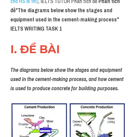
cho HS đi thi)
, IELTS TUTOR Phân tích đề 
Phân tích 
Task 2
đề"The diagrams below show the stages and 
Từ vựng theo topic
equipment used in the cement-making process" 
IELTS WRITING TASK 1
Từ vựng theo Topic
Grammar
I. ĐỀ BÀI 
Map
The diagrams below show the stages and equipment 
Cam
used in the cement-making process, and how cement 
Environment
is used to produce concrete for building purposes.
Đề thi thật Task 1
Process
Task 1