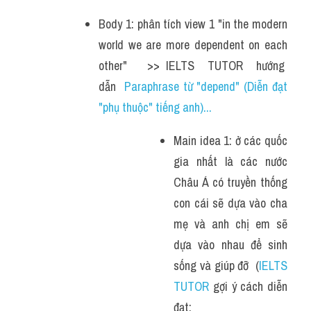
Body 1: phân tích view 1 "in the modern 
world we are more dependent on each 
other"   >> IELTS  TUTOR  hướng  
dẫn  
Paraphrase từ "depend" (Diễn đạt 
"phụ thuộc" tiếng anh)...
Main idea 1: ở các quốc 
gia nhất là các nước 
Châu Á có truyền thống 
con cái sẽ dựa vào cha 
mẹ và anh chị em sẽ 
dựa vào nhau để sinh 
sống và giúp đỡ  (
IELTS 
TUTOR
 gợi ý cách diễn 
đạt: 