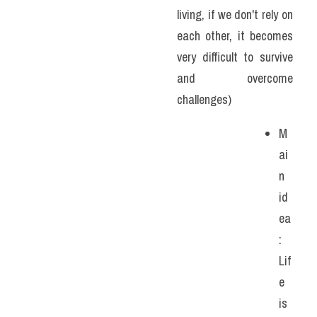
living, if we don't rely on 
each other, it becomes 
very difficult to survive 
and overcome 
challenges)
M
ai
n 
id
ea
: 
Lif
e 
is 