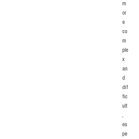
m
or
e 
co
m
ple
x 
an
d 
dif
fic
ult
, 
es
pe