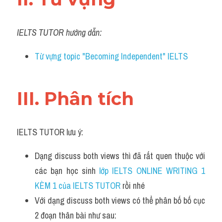
Đề thi IELTS thật
IELTS TUTOR hướng dẫn:
Advice
IELTS Advice
Từ vựng topic "Becoming Independent" IELTS
Đề thi thật Task 2
III. Phân tích 
Listening
Speaking
IELTS TUTOR lưu ý:
Writing
Dạng discuss both views thì đã rất quen thuộc với 
Reading
các bạn học sinh
 lớp IELTS ONLINE WRITING 1 
KÈM 1 của IELTS TUTOR 
rồi nhé
Business
Với dạng discuss both views có thể phân bố bố cục 
2 đoạn thân bài như sau: