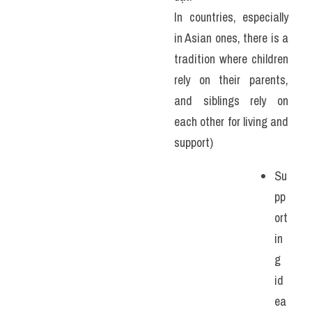
In countries, especially 
in Asian ones, there is a 
tradition where children 
rely on their parents, 
and siblings rely on 
each other for living and 
support)
Su
pp
ort
in
g 
id
ea