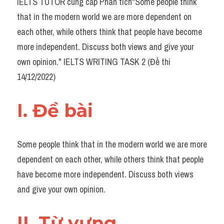
IELTS TUTOR cung cấp Phân tích"Some people think 
Task 2
that in the modern world we are more dependent on 
Từ vựng theo topic
each other, while others think that people have become 
more independent. Discuss both views and give your 
Từ vựng theo Topic
own opinion." IELTS WRITING TASK 2 (Đề thi 
Grammar
14/12/2022)
Map
I. Đề bài 
Cam
Environment
Some people think that in the modern world we are more 
dependent on each other, while others think that people 
Đề thi thật Task 1
have become more independent. Discuss both views 
Process
and give your own opinion.
Task 1
II. Từ vựng 