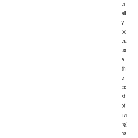
ci
all
y 
be
ca
us
e 
th
e 
co
st 
of 
livi
ng 
ha