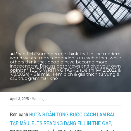
Thư Tín
Thành tích học viên
Mixed
SGK
Vocabularies
🔥Phân tích"Some people think that in the modern 
world we are more dependent on each other, while 
others think that people have become more 
Đề writing theo topic
independent. Discuss both views and give your own 
opinion." IELTS WRITING TASK 2 (Đề thi 14/12/2022 & 
7/3/2024) - Bài mẫu, kèm dịch & giải thích từ vựng & 
cấu trúc grammar khó​
Pie
Line graph
·
April 3, 2025
Writing
Bar chart
Bên cạnh 
HƯỚNG DẪN TỪNG BƯỚC CÁCH LÀM BÀI 
Đề thi thật IELTS GENERAL
TẬP MẪU IELTS READING DẠNG FILL IN THE GAP
, 