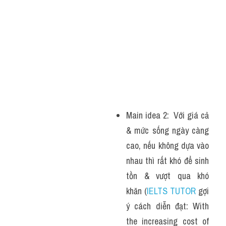
Main idea 2:  Với giá cả 
& mức sống ngày càng 
cao, nếu không dựa vào 
nhau thì rất khó để sinh 
tồn & vượt qua khó 
khăn (
IELTS TUTOR
 gợi 
ý cách diễn đạt: With 
the increasing cost of 