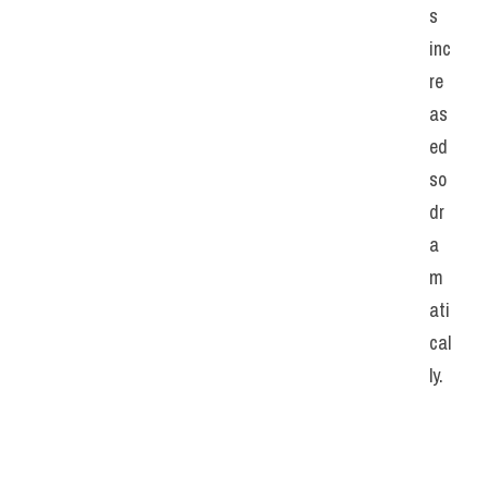
s 
inc
re
as
ed 
so 
dr
a
m
ati
cal
ly.