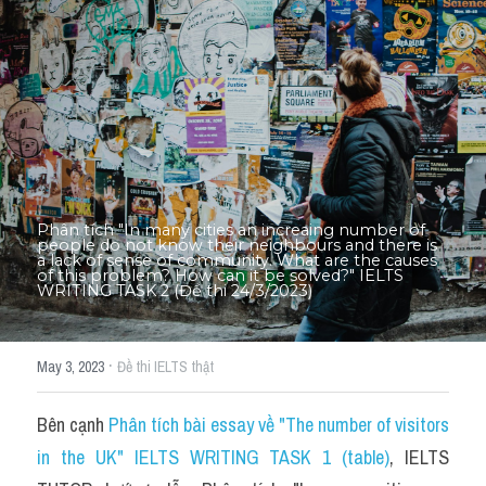
Thư Tín
Thành tích học viên
Mixed
SGK
Vocabularies
Phân tích "In many cities an increaing number of 
Đề writing theo topic
people do not know their neighbours and there is 
a lack of sense of community. What are the causes 
of this problem? How can it be solved?" IELTS 
WRITING TASK 2 (Đề thi 24/3/2023)
Pie
Line graph
·
May 3, 2023
Đề thi IELTS thật
Bar chart
Bên cạnh 
Phân tích bài essay về "The number of visitors 
Đề thi thật IELTS GENERAL
in the UK" IELTS WRITING TASK 1 (table)
, IELTS 