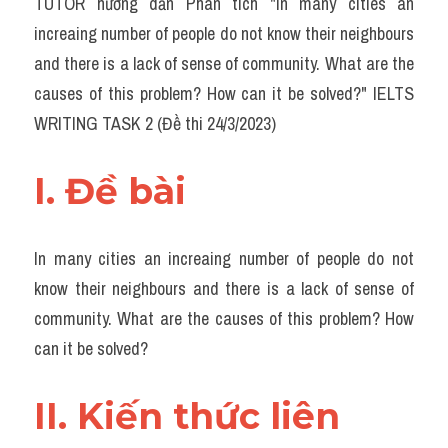
TUTOR hướng dẫn Phân tích "In many cities an 
Task 2
increaing number of people do not know their neighbours 
Từ vựng theo topic
and there is a lack of sense of community. What are the 
causes of this problem? How can it be solved?" IELTS 
Từ vựng theo Topic
WRITING TASK 2 (Đề thi 24/3/2023)
Grammar
I. Đề bài 
Map
Cam
In many cities an increaing number of people do not 
Environment
know their neighbours and there is a lack of sense of 
community. What are the causes of this problem? How 
Đề thi thật Task 1
can it be solved?
Process
II. Kiến thức liên 
Task 1