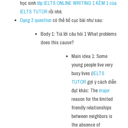
học sinh
 lớp IELTS ONLINE WRITING 1 KÈM 1 của 
IELTS TUTOR 
rồi nhé.
Dạng 2 question
 có thể bố cục bài như sau:
Body 1: Trả lời câu hỏi 1 What problems 
does this cause? 
Main idea 1: Some 
young people live very 
busy lives (
IELTS 
TUTOR
 gợi ý cách diễn 
đạt khác: The 
major 
reason for the limited 
friendly relationships 
between neighbors is 
the absence of 