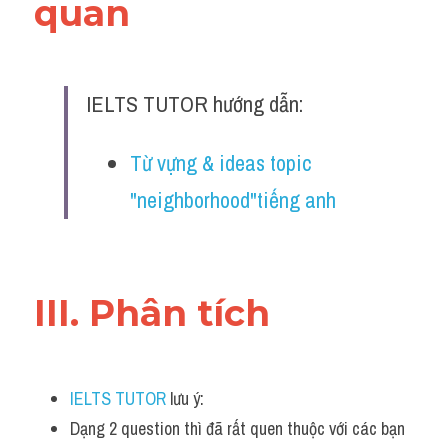
quan 
Đề thi IELTS thật
Advice
IELTS TUTOR hướng dẫn:
IELTS Advice
Đề thi thật Task 2
Từ vựng & ideas topic 
"neighborhood"tiếng anh
Listening
Speaking
Writing
III. Phân tích 
Reading
Business
IELTS TUTOR
 lưu ý:
Dạng 2 question thì đã rất quen thuộc với các bạn 