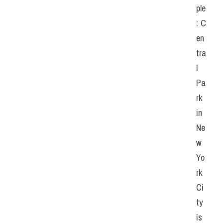
ple
: C
en
tra
l 
Pa
rk 
in 
Ne
w 
Yo
rk 
Ci
ty 
is 