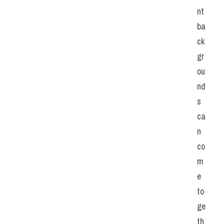
nt 
ba
ck
gr
ou
nd
s 
ca
n 
co
m
e 
to
ge
th