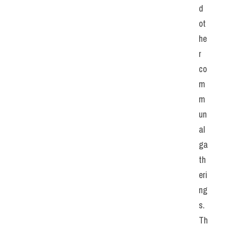
d 
ot
he
r 
co
m
m
un
al 
ga
th
eri
ng
s. 
Th