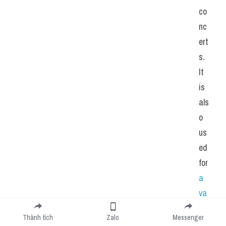
co
nc
ert
s. 
It 
is 
als
o 
us
ed 
for
a 
va
rie
Thành tích
Zalo
Messenger
ty 