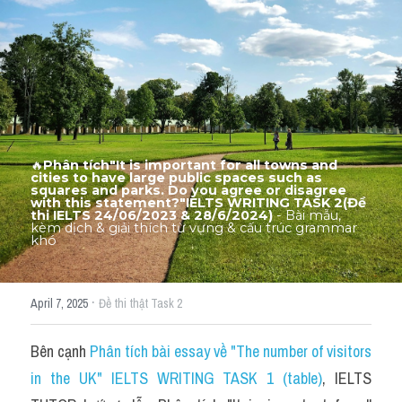
Thư Tín
Thành tích học viên
Mixed
SGK
Vocabularies
🔥
Phân tích"It is important for all towns and 
cities to have large public spaces such as 
squares and parks. Do you agree or disagree 
Đề writing theo topic
with this statement?"IELTS WRITING TASK 2(Đề 
thi IELTS 24/06/2023 & 28/6/2024)
 - Bài mẫu, 
kèm dịch & giải thích từ vựng & cấu trúc grammar 
khó
Pie
Line graph
·
April 7, 2025
Đề thi thật Task 2
Bar chart
Bên cạnh 
Phân tích bài essay về "The number of visitors 
Đề thi thật IELTS GENERAL
in the UK" IELTS WRITING TASK 1 (table)
, IELTS 