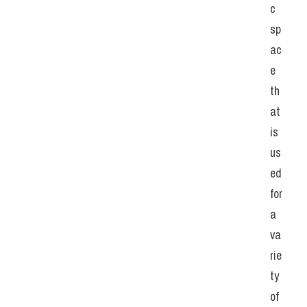
c 
sp
ac
e 
th
at 
is 
us
ed 
for 
a 
va
rie
ty 
of 