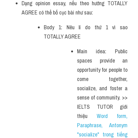
Dạng opinion essay, nếu theo hướng TOTALLY 
AGREE có thể bố cục bài như sau:
Body 1: Nêu lí do thứ 1 vì sao 
TOTALLY AGREE
Main idea: Public 
spaces provide an 
opportunity for people to 
come together, 
socialize, and foster a 
sense of community. >> 
IELTS TUTOR giới 
thiệu 
Word form, 
Paraphrase, Antonym 
"socialize" trong tiếng 