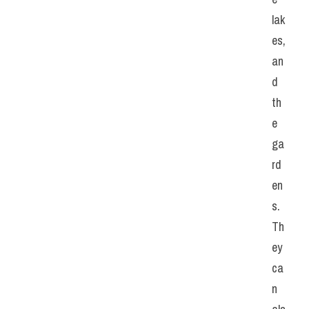
lak
es, 
an
d 
th
e 
ga
rd
en
s. 
Th
ey 
ca
n 