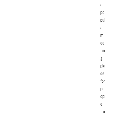
a 
po
pul
ar 
m
ee
tin
g 
pla
ce 
for 
pe
opl
e 
fro