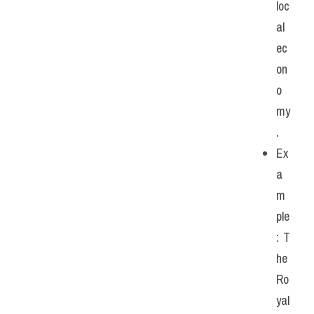
loc
al 
ec
on
o
my
.
Ex
a
m
ple
: T
he 
Ro
yal 