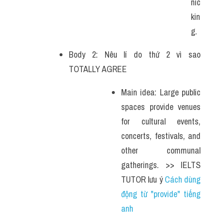
nic
kin
g.
Body 2: Nêu lí do thứ 2 vì sao 
TOTALLY AGREE
Main idea: Large public 
spaces provide venues 
for cultural events, 
concerts, festivals, and 
other communal 
gatherings. >> IELTS 
TUTOR lưu ý 
Cách dùng 
động từ "provide" tiếng 
anh 