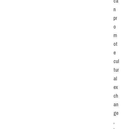
ca
n 
pr
o
m
ot
e 
cul
tur
al 
ex
ch
an
ge
, 