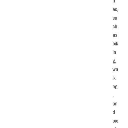
iti
es, 
su
ch 
as 
bik
in
g, 
wa
lki
ng
, 
an
d 
pic