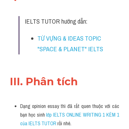
Đề thi IELTS thật
Advice
IELTS TUTOR hướng dẫn:
IELTS Advice
TỪ VỰNG & IDEAS TOPIC 
Đề thi thật Task 2
"SPACE & PLANET" IELTS
Listening
Speaking
III. Phân tích 
Writing
Reading
Dạng opinion essay thì đã rất quen thuộc với các 
Business
bạn học sinh
 lớp IELTS ONLINE WRITING 1 KÈM 1 
của IELTS TUTOR 
rồi nhé.