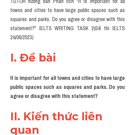
TUTOR hướng dẫn Phân tích "It is important for all 
Task 2
towns and cities to have large public spaces such as 
Từ vựng theo topic
squares and parks. Do you agree or disagree with this 
statement?" IELTS WRITING TASK 2(Đề thi IELTS 
Từ vựng theo Topic
24/06/2023)
Grammar
I. Đề bài 
Map
Cam
It is important for all towns and cities to have large 
Environment
public spaces such as squares and parks. Do you 
agree or disagree with this statement?
Đề thi thật Task 1
Process
II. Kiến thức liên 
quan 
Task 1