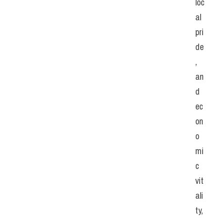
loc
al 
pri
de
, 
an
d 
ec
on
o
mi
c 
vit
ali
ty, 