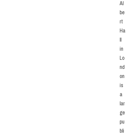
Al
be
rt 
Ha
ll 
in 
Lo
nd
on 
is 
a 
lar
ge 
pu
bli