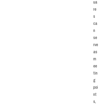
ua
re
s 
ca
n 
se
rve 
as 
m
ee
tin
g 
poi
nt
s, 