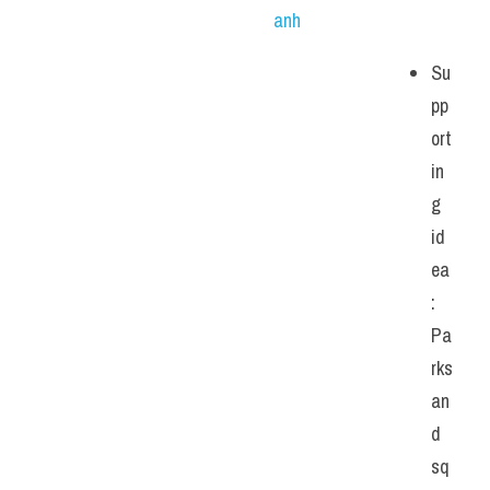
anh
Su
pp
ort
in
g 
id
ea
: 
Pa
rks 
an
d 
sq