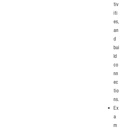
tiv
iti
es, 
an
d 
bui
ld 
co
nn
ec
tio
ns.
Ex
a
m