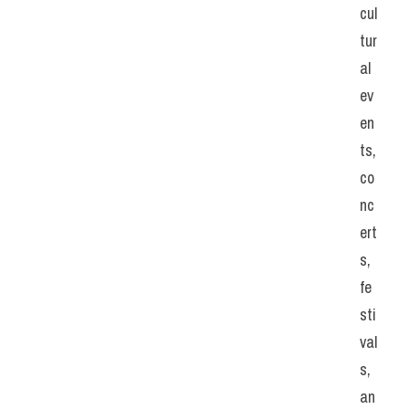
cul
tur
al 
ev
en
ts, 
co
nc
ert
s, 
fe
sti
val
s, 
an