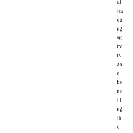
at
tra
cti
ng 
vis
ito
rs 
an
d 
be
ne
fiti
ng 
th
e 