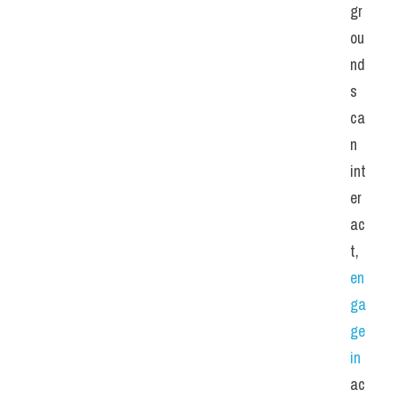
gr
ou
nd
s 
ca
n 
int
er
ac
t,
en
ga
ge 
in
ac