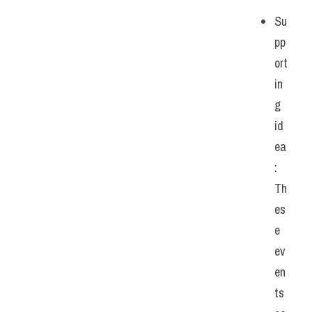
Su
pp
ort
in
g 
id
ea
: 
Th
es
e 
ev
en
ts 