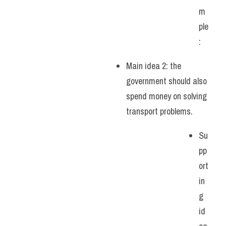
m
ple
: 
Main idea 2: the 
government should also 
spend money on solving 
transport problems. 
Su
pp
ort
in
g 
id