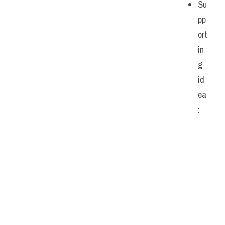
Su
pp
ort
in
g 
id
ea
: 