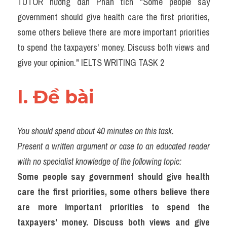
TUTOR hướng dẫn Phân tích "Some people say 
Task 2
government should give health care the first priorities, 
Từ vựng theo topic
some others believe there are more important priorities 
to spend the taxpayers' money. Discuss both views and 
Từ vựng theo Topic
give your opinion." IELTS WRITING TASK 2
Grammar
I. Đề bài 
Map
Cam
You should spend about 40 minutes on this task.
Environment
Present a written argument or case to an educated reader 
with no specialist knowledge of the following topic:
Đề thi thật Task 1
Some people say government should give health 
Process
care the first priorities, some others believe there 
are more important priorities to spend the 
Task 1
taxpayers' money. Discuss both views and give 