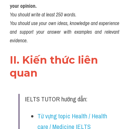
Đề thi IELTS thật
your opinion.​
You should write at least 250 words.
Advice
You should use your own ideas, knowledge and experience 
and support your answer with examples and relevant 
IELTS Advice
evidence.
Đề thi thật Task 2
II. Kiến thức liên 
Listening
quan 
Speaking
Writing
Reading
IELTS TUTOR hướng dẫn:
Business
Từ vựng topic Health / Health 
care / Medicine IELTS 