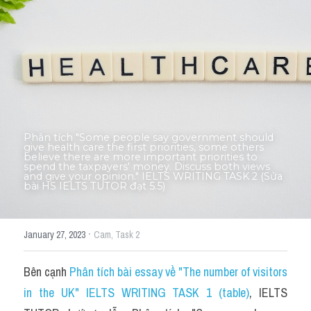
Thư Tín
Thành tích học viên
Mixed
SGK
Vocabularies
Phân tích "Some people say government should 
give health care the first priorities, some others 
Đề writing theo topic
believe there are more important priorities to 
spend the taxpayers' money. Discuss both views 
and give your opinion." IELTS WRITING TASK 2 (Sửa 
bài HS IELTS TUTOR đạt 5.5)
Pie
Line graph
·
January 27, 2023
Cam,
Task 2
Bar chart
Bên cạnh 
Phân tích bài essay về "The number of visitors 
Đề thi thật IELTS GENERAL
in the UK" IELTS WRITING TASK 1 (table)
, IELTS 