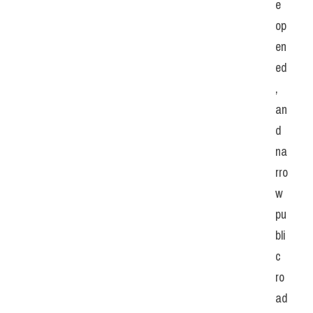
e 
op
en
ed
, 
an
d 
na
rro
w 
pu
bli
c 
ro
ad