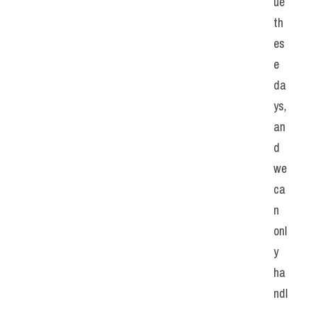
ue 
th
es
e 
da
ys, 
an
d 
we 
ca
n 
onl
y 
ha
ndl