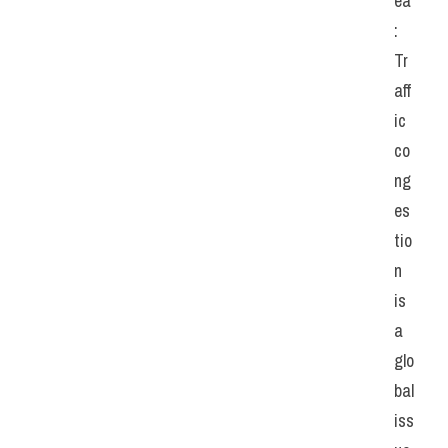
ea
: 
Tr
aff
ic 
co
ng
es
tio
n 
is 
a 
glo
bal 
iss