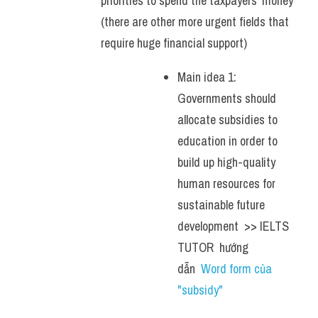
priorities to spend the taxpayers' money 
(there are other more urgent fields that 
require huge financial support)
Main idea 1: 
Governments should 
allocate subsidies to 
education in order to 
build up high-quality 
human resources for 
sustainable future 
development  >> IELTS  
TUTOR  hướng  
dẫn  
Word form của 
"subsidy"