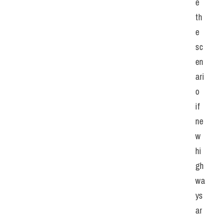
e 
th
e 
sc
en
ari
o 
if 
ne
w 
hi
gh
wa
ys 
ar