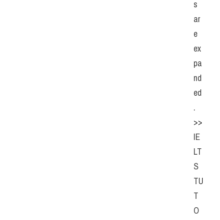
s 
ar
e 
ex
pa
nd
ed
. 
>> 
IE
LT
S  
TU
T
O