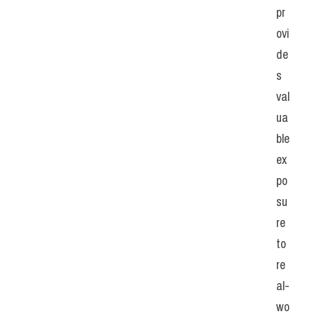
pr
ovi
de
s 
val
ua
ble 
ex
po
su
re 
to 
re
al-
wo