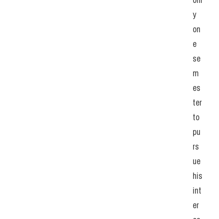
y 
on
e 
se
m
es
ter 
to 
pu
rs
ue 
his 
int
er