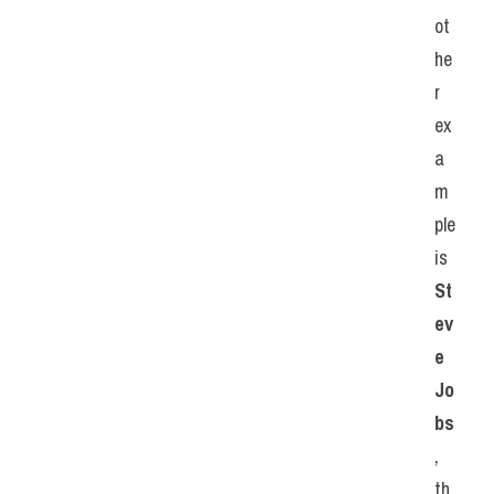
ot
he
r 
ex
a
m
ple 
is 
St
ev
e 
Jo
bs
, 
th