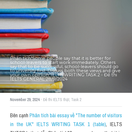
Thư Tín
Thành tích học viên
Mixed
SGK
Vocabularies
Phân tích"Some people say that it is better for 
school-leavers to start work immediately. Others 
Đề writing theo topic
say that to be successful, school-leavers should go 
to university first. Discuss both these views and give 
your own opinion."IELTS WRITING TASK 2 - Đề thi 
IELTS GENERAL 28/9/2024
Pie
Line graph
·
November 29, 2024
Đề thi IELTS thật,
Task 2
Bar chart
Bên cạnh 
Phân tích bài essay về "The number of visitors 
Đề thi thật IELTS GENERAL
in the UK" IELTS WRITING TASK 1 (table)
, IELTS 