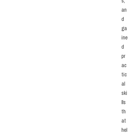
s, 
an
d 
ga
ine
d 
pr
ac
tic
al 
ski
lls 
th
at 
hel