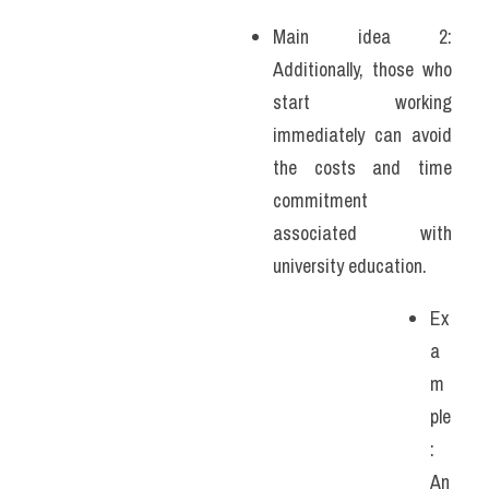
Main idea 2: 
Additionally, those who 
start working 
immediately can avoid 
the costs and time 
commitment 
associated with 
university education. 
Ex
a
m
ple
: 
An