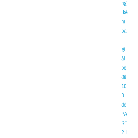
ng
 kè
m 
bà
i 
gi
ải 
bộ 
đề 
10
0 
đề 
PA
RT 
2 I