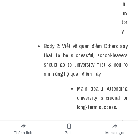
in 
his
tor
y.
Body 2: Viết về quan điểm Others say 
that to be successful, school-leavers 
should go to university first & nêu rõ 
mình ủng hộ quan điểm này 
Main idea 1: Attending 
university is crucial for 
long-term success. 
Su
pp
Thành tích
Zalo
Messenger