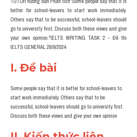
TUTOR hướng dẫn Phân tích"Some people say that it is 
Task 2
better for school-leavers to start work immediately. 
Từ vựng theo topic
Others say that to be successful, school-leavers should 
go to university first. Discuss both these views and give 
Từ vựng theo Topic
your own opinion."IELTS WRITING TASK 2 - Đề thi 
Grammar
IELTS GENERAL 28/9/2024
Map
I. Đề bài 
Cam
Environment
Some people say that it is better for school-leavers to 
start work immediately. Others say that to be 
Đề thi thật Task 1
successful, school-leavers should go to university first. 
Process
Discuss both these views and give your own opinion
Task 1
II. Kiến thức liên 