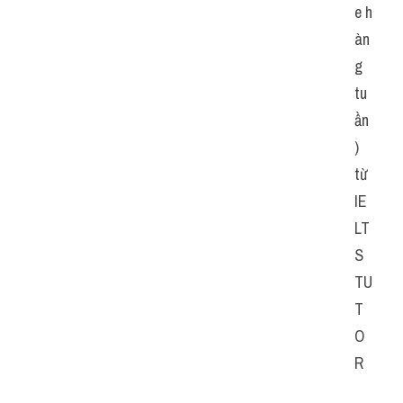
e h
àn
g 
tu
ần
) 
từ 
IE
LT
S 
TU
T
O
R   