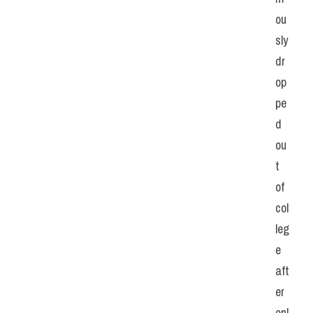
ou
sly 
dr
op
pe
d 
ou
t 
of 
col
leg
e 
aft
er 
onl