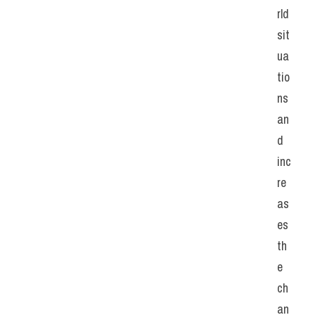
rld 
sit
ua
tio
ns 
an
d 
inc
re
as
es 
th
e 
ch
an