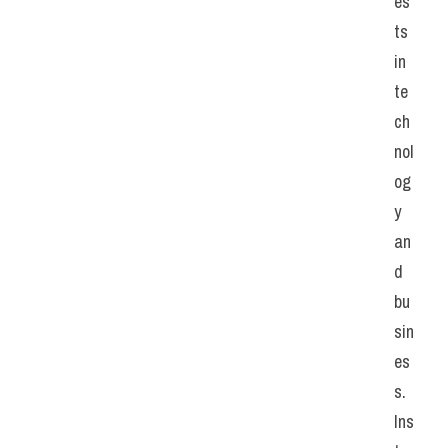
es
ts 
in 
te
ch
nol
og
y 
an
d 
bu
sin
es
s. 
Ins