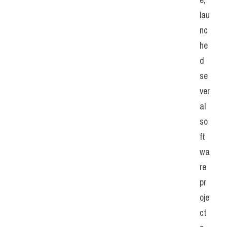
lau
nc
he
d 
se
ver
al 
so
ft
wa
re 
pr
oje
ct