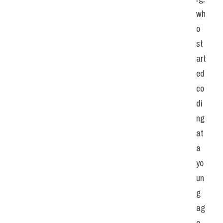
wh
o 
st
art
ed 
co
di
ng 
at 
a 
yo
un
g 
ag
e, 