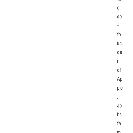
e 
co
-
fo
un
de
r 
of 
Ap
ple
. 
Jo
bs 
fa
m