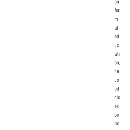
on 
for
m
al 
ed
uc
ati
on, 
he 
us
ed 
his 
ex
pe
rie