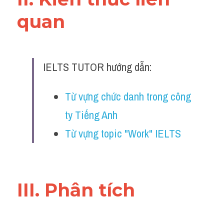
Đề thi IELTS thật
quan 
Advice
IELTS Advice
IELTS TUTOR hướng dẫn:
Đề thi thật Task 2
Từ vựng chức danh trong công 
Listening
ty Tiếng Anh
Speaking
Từ vựng topic "Work" IELTS
Writing
Reading
III. Phân tích 
Business