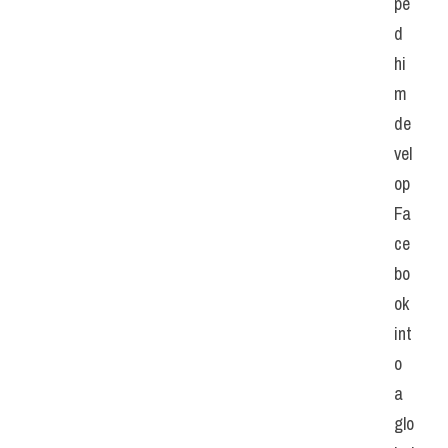
pe
d 
hi
m 
de
vel
op 
Fa
ce
bo
ok 
int
o 
a 
glo