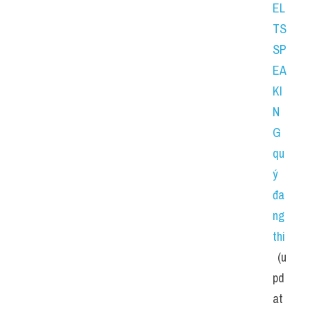
EL
TS 
SP
EA
KI
N
G 
qu
ý 
đa
ng 
thi
 (u
pd
at