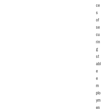
ce
s 
of 
se
cu
rin
g 
st
abl
e 
e
m
plo
ym
en