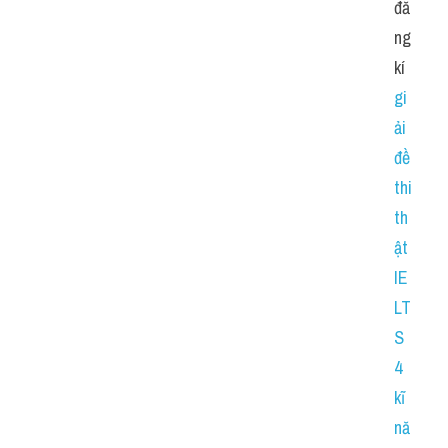
đă
ng 
kí 
gi
ải 
đề 
thi 
th
ật 
IE
LT
S 
4 
kĩ 
nă