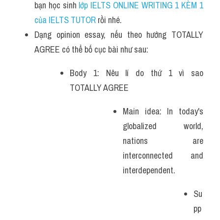
bạn học sinh
 lớp IELTS ONLINE WRITING 1 KÈM 1 
của IELTS TUTOR 
rồi nhé.
Dạng opinion essay, nếu theo hướng TOTALLY 
AGREE có thể bố cục bài như sau:
Body 1: Nêu lí do thứ 1 vì sao 
TOTALLY AGREE
Main idea: In today's 
globalized world, 
nations are 
interconnected and 
interdependent. 
Su
pp