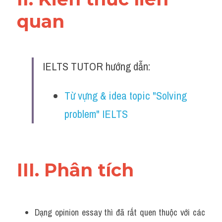
Đề thi IELTS thật
quan 
Advice
IELTS Advice
IELTS TUTOR hướng dẫn:
Đề thi thật Task 2
Từ vựng & idea topic "Solving 
Listening
problem" IELTS
Speaking
Writing
III. Phân tích 
Reading
Business
Dạng opinion essay thì đã rất quen thuộc với các 