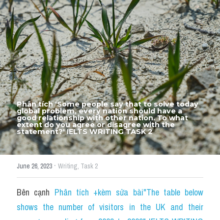
Thư Tín
Thành tích học viên
Mixed
SGK
Vocabularies
Phân tích 'Some people say that to solve today 
Đề writing theo topic
global problem, every nation should have a 
good relationship with other nation. To what 
extent do you agree or disagree with the 
statement?' IELTS WRITING TASK 2
Pie
Line graph
·
June 26, 2023
Writing,
Task 2
Bar chart
Bên cạnh 
Phân tích +kèm sửa bài"The table below 
Đề thi thật IELTS GENERAL
shows the number of visitors in the UK and their 