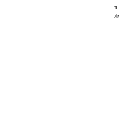
m
ple
: 