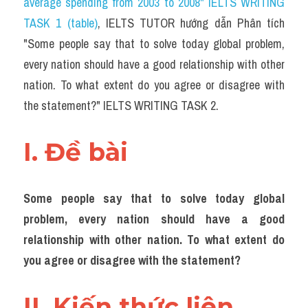
average spending from 2003 to 2008" IELTS WRITING 
Task 2
TASK 1 (table)
, IELTS TUTOR hướng dẫn Phân tích 
Từ vựng theo topic
"Some people say that to solve today global problem, 
every nation should have a good relationship with other 
Từ vựng theo Topic
nation. To what extent do you agree or disagree with 
Grammar
the statement?" IELTS WRITING TASK 2.
Map
I. Đề bài 
Cam
Environment
Some people say that to solve today global 
problem, every nation should have a good 
Đề thi thật Task 1
relationship with other nation. To what extent do 
Process
you agree or disagree with the statement?
Task 1
II. Kiến thức liên 