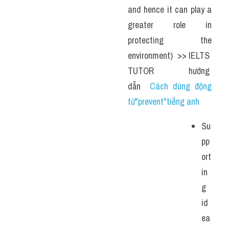
and hence it can play a 
greater role in 
protecting the 
environment)  >> IELTS  
TUTOR  hướng  
dẫn  
Cách dùng động 
từ"prevent"tiếng anh
Su
pp
ort
in
g 
id
ea