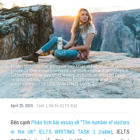
Thư Tín
Thành tích học viên
Mixed
SGK
Vocabularies
Phân tích"Some people say that what individuals 
Đề writing theo topic
protect the environment cannot make a difference. 
Other people say that every individual should take 
responsibility for it. Discuss both views and give 
your opinion."IELTS WRITING TASK 2
Pie
Line graph
·
April 25, 2024
Task 1,
Đề thi IELTS thật
Bar chart
Bên cạnh 
Phân tích bài essay về "The number of visitors 
Đề thi thật IELTS GENERAL
in the UK" IELTS WRITING TASK 1 (table)
, IELTS 