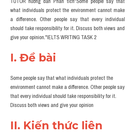
TUTOR hướng dẫn Phân tích"Some people say that 
Task 2
what individuals protect the environment cannot make 
Từ vựng theo topic
a difference. Other people say that every individual 
should take responsibility for it. Discuss both views and 
Từ vựng theo Topic
give your opinion."IELTS WRITING TASK 2
Grammar
I. Đề bài 
Map
Cam
Some people say that what individuals protect the 
Environment
environment cannot make a difference. Other people say 
that every individual should take responsibility for it. 
Đề thi thật Task 1
Discuss both views and give your opinion
Process
II. Kiến thức liên 
Task 1