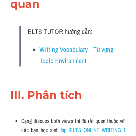
quan 
Đề thi IELTS thật
Advice
IELTS TUTOR hướng dẫn:
IELTS Advice
Đề thi thật Task 2
Writing Vocabulary - Từ vựng 
Topic Environment
Listening
Speaking
Writing
III. Phân tích 
Reading
Business
Dạng discuss both views thì đã rất quen thuộc với 
các bạn học sinh
 lớp IELTS ONLINE WRITING 1 