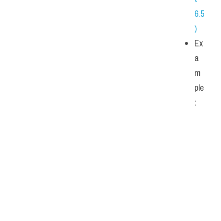
6.5
)
Ex
a
m
ple
: 