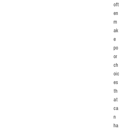
oft
en 
m
ak
e 
po
or 
ch
oic
es 
th
at 
ca
n 
ha