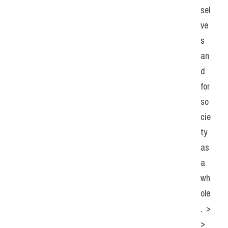
sel
ve
s 
an
d 
for 
so
cie
ty 
as 
a 
wh
ole
. >
> 