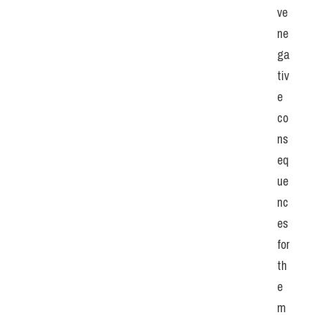
ve 
ne
ga
tiv
e 
co
ns
eq
ue
nc
es 
for 
th
e
m