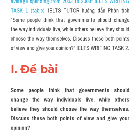
average spending from 2003 to 2008" IELTS WRITING 
Task 2
TASK 1 (table)
, IELTS TUTOR hướng dẫn Phân tích 
Từ vựng theo topic
"Some people think that governments should change 
the way individuals live, while others believe they should 
Từ vựng theo Topic
choose the way themselves. Discuss these both points 
Grammar
of view and give your opinion?" IELTS WRITING TASK 2.
Map
I. Đề bài 
Cam
Environment
Some people think that governments should 
change the way individuals live, while others 
Đề thi thật Task 1
believe they should choose the way themselves. 
Process
Discuss these both points of view and give your 
opinion?
Task 1