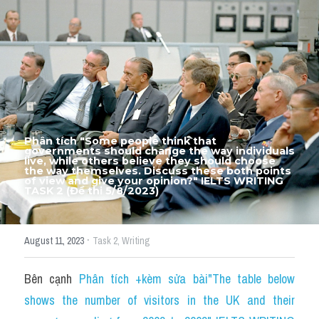
Thư Tín
Thành tích học viên
Mixed
SGK
Vocabularies
Phân tích "Some people think that 
governments should change the way individuals 
Đề writing theo topic
live, while others believe they should choose 
the way themselves. Discuss these both points 
of view and give your opinion?" IELTS WRITING 
TASK 2 (Đề thi 
Pie
5/8/2023)
Line graph
·
August 11, 2023
Task 2,
Writing
Bar chart
Bên cạnh 
Phân tích +kèm sửa bài"The table below 
Đề thi thật IELTS GENERAL
shows the number of visitors in the UK and their 