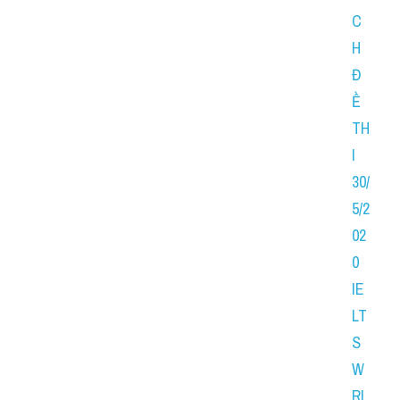
C
H 
Đ
Ề 
TH
I 
30/
5/2
02
0 
IE
LT
S 
W
RI