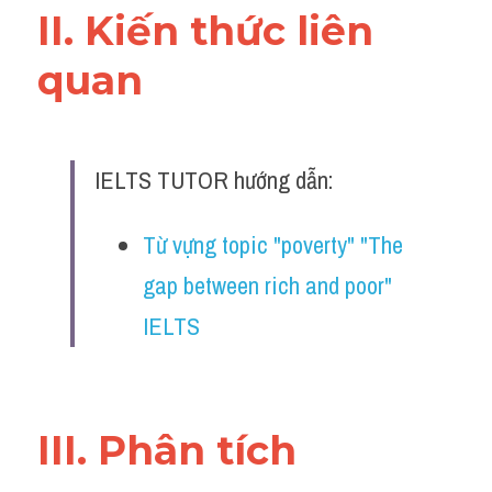
II. Kiến thức liên 
Đề thi IELTS thật
quan 
Advice
IELTS Advice
Đề thi thật Task 2
IELTS TUTOR hướng dẫn:
Listening
Từ vựng topic "poverty" "The 
Speaking
gap between rich and poor" 
IELTS
Writing
Reading
Business
III. Phân tích 