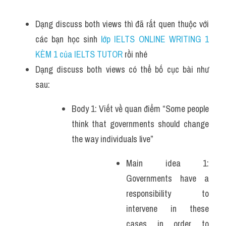
Dạng discuss both views thì đã rất quen thuộc với 
các bạn học sinh
 lớp IELTS ONLINE WRITING 1 
KÈM 1 của IELTS TUTOR 
rồi nhé
Dạng discuss both views có thể bố cục bài như 
sau:
Body 1: Viết về quan điểm “Some people 
think that governments should change 
the way individuals live”
Main idea 1: 
Governments have a 
responsibility to 
intervene in these 
cases in order to 