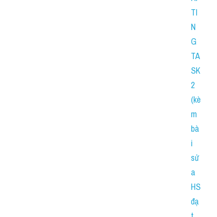
TI
N
G 
TA
SK 
2 
(kè
m 
bà
i 
sử
a 
HS 
đạ
t 