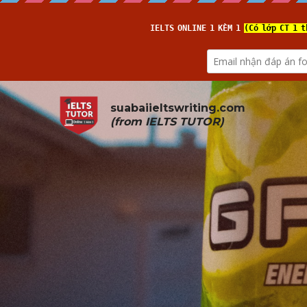
suabaiieltswriting.com
(from 
IELTS TUTOR
)