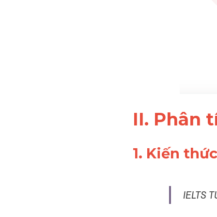
II. Phân t
1. Kiến thứ
IELTS T