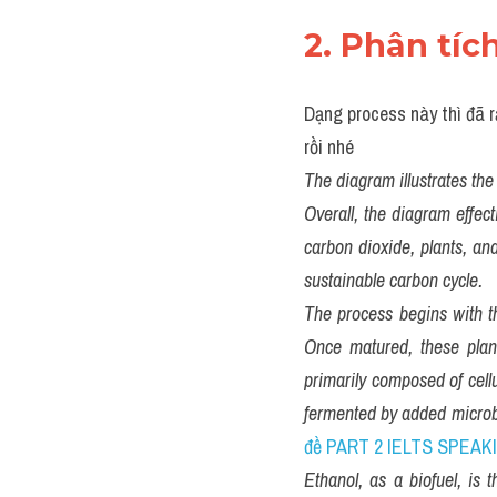
2. Phân tích
Dạng process này thì đã r
rồi nhé
The diagram illustrates the 
Overall, the diagram effect
carbon dioxide, plants, and
sustainable carbon cycle.
The process begins with th
Once matured, these plant
primarily composed of cellu
fermented by added microb
đề PART 2 IELTS SPEAKI
Ethanol, as a biofuel, is 