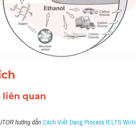
ích 
c liên quan 
UTOR hướng dẫn 
Cách Viết Dạng Process IELTS Writi