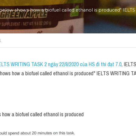
below shows how a biofuel called ethanol is produced" IELT
1
IELTS WRITING TASK 2 ngày 22/8/2020 của HS đi thi đạt 7.0
, IELT
hows how a biofuel called ethanol is produced" IELTS WRITING T
how a biofuel called ethanol is produced