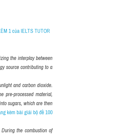
 lớp IELTS ONLINE WRITING 1 KÈM 1 của IELTS TUTOR 
izing the interplay between 
gy source contributing to a 
nlight and carbon dioxide. 
e pre-processed material, 
into sugars, which are then 
ăng kèm bài giải bộ đề 100 
. During the combustion of 