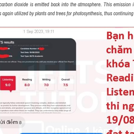
 carbon dioxide is emitted back into the atmosphere. This emission is 
 again utilized by plants and trees for photosynthesis, thus continuing 