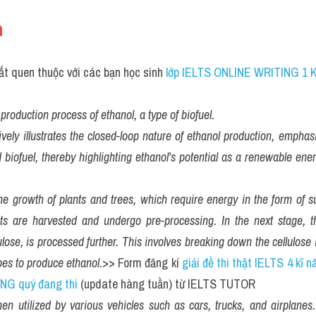
 
ất quen thuộc với các bạn học sinh
production process of ethanol, a type of biofuel. 
ively illustrates the closed-loop nature of ethanol production, emphas
 biofuel, thereby highlighting ethanol's potential as a renewable ener
e growth of plants and trees, which require energy in the form of su
s are harvested and undergo pre-processing. In the next stage, th
lose, is processed further. This involves breaking down the cellulose 
es to produce ethanol.
>> Form đăng kí 
giải đề thi thật IELTS 4 kĩ n
NG quý đang thi
 (update hàng tuần) từ IELTS TUTOR
then utilized by various vehicles such as cars, trucks, and airplanes