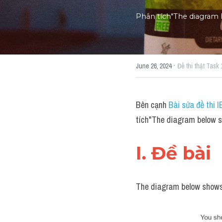
Phân tích"The diagram 
·
June 26, 2024
Đề thi thật Task 
Bên cạnh 
Bài sửa đề thi 
tích"The diagram below s
I. Đề bài 
The diagram below shows 