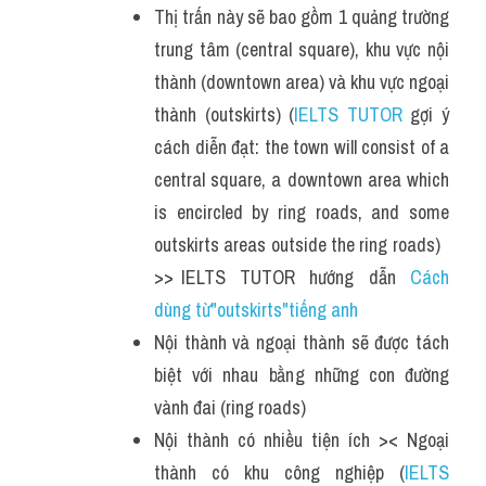
Thị trấn này sẽ bao gồm 1 quảng trường 
trung tâm (central square), khu vực nội 
thành (downtown area) và khu vực ngoại 
thành (outskirts) (
IELTS TUTOR
 gợi ý 
cách diễn đạt: the town will consist of a 
central square, a downtown area which 
is encircled by ring roads, and some 
outskirts areas outside the ring roads)   
>> IELTS  TUTOR  hướng  dẫn  
Cách 
dùng từ"outskirts"tiếng anh
Nội thành và ngoại thành sẽ được tách 
biệt với nhau bằng những con đường 
vành đai (ring roads) 
Nội thành có nhiều tiện ích >< Ngoại 
thành có khu công nghiệp (
IELTS 