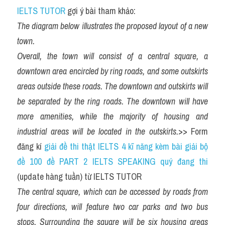
IELTS TUTOR
 gợi ý bài tham khảo:
The diagram below illustrates the proposed layout of a new 
town.
Overall, the town will consist of a central square, a 
downtown area encircled by ring roads, and some outskirts 
areas outside these roads. The downtown and outskirts will 
be separated by the ring roads. The downtown will have 
more amenities, while the majority of housing and 
industrial areas will be located in the outskirts.
>> Form 
đăng kí 
giải đề thi thật IELTS 4 kĩ năng kèm bài giải bộ 
đề 100 đề PART 2 IELTS SPEAKING quý đang thi
(update hàng tuần) từ IELTS TUTOR
The central square, which can be accessed by roads from 
four directions, will feature two car parks and two bus 
stops. Surrounding the square will be six housing areas 