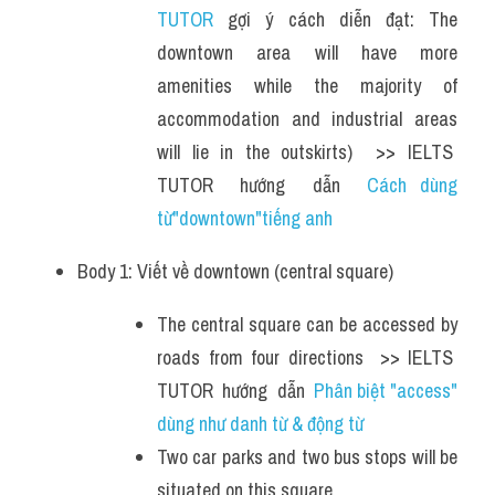
TUTOR
 gợi ý cách diễn đạt: The 
downtown area will have more 
amenities while the majority of 
accommodation and industrial areas 
will lie in the outskirts)  >> IELTS  
TUTOR  hướng  dẫn  
Cách dùng 
từ"downtown"tiếng anh
Body 1: Viết về downtown (central square)
The central square can be accessed by 
roads from four directions  >> IELTS  
TUTOR  hướng  dẫn  
Phân biệt "access" 
dùng như danh từ & động từ
Two car parks and two bus stops will be 
situated on this square. 