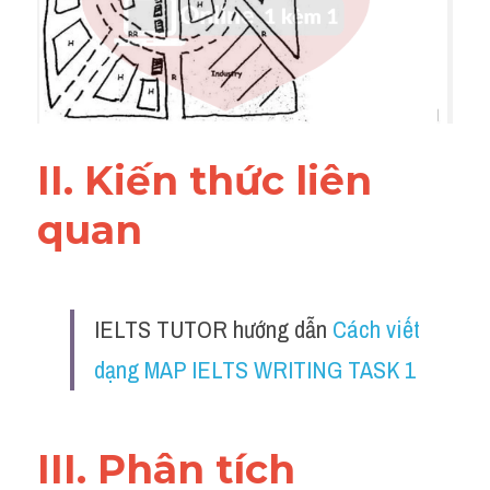
Đề thi IELTS thật
Advice
IELTS Advice
II. Kiến thức liên 
Đề thi thật Task 2
quan 
Listening
Speaking
Writing
IELTS TUTOR hướng dẫn 
Cách viết 
dạng MAP IELTS WRITING TASK 1
Reading
Business
III. Phân tích 