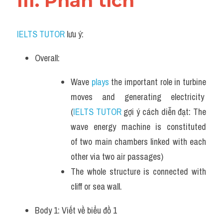
III. Phân tích 
IELTS TUTOR
 lưu ý:
Overall:
Wave 
plays 
the important role in turbine 
moves and generating electricity  
(
IELTS TUTOR
 gợi ý cách diễn đạt: The 
wave energy machine is constituted 
of two main chambers linked with each 
other via two air passages)
The whole structure is connected with 
cliff or sea wall.
Body 1: Viết về biểu đồ 1