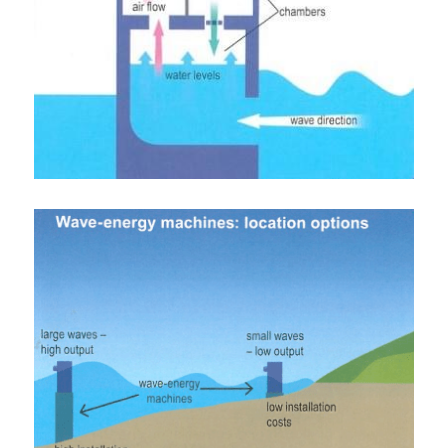
Đề thi IELTS thật
Advice
IELTS Advice
Đề thi thật Task 2
Listening
Speaking
Writing
Reading
Business