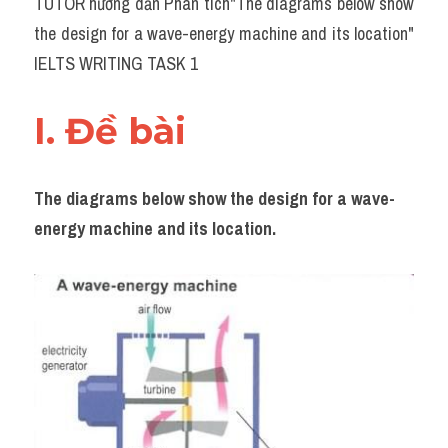
TUTOR hướng dẫn Phân tích"The diagrams below show 
Task 2
the design for a wave-energy machine and its location" 
Từ vựng theo topic
IELTS WRITING TASK 1
Từ vựng theo Topic
I. Đề bài 
Grammar
Map
The diagrams below show the design for a wave-
energy machine and its location.
Cam
Environment
Đề thi thật Task 1
Process
Task 1