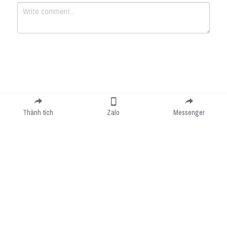
Submit
Cancel
Thành tích
Zalo
Messenger
Cookie Use
We use cookies to improve browsing experience, security, and data collection. By