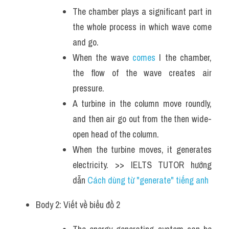
The chamber plays a significant part in 
the whole process in which wave come 
and go. 
When the wave 
comes 
I the chamber, 
the flow of the wave creates air 
pressure. 
A turbine in the column move roundly, 
and then air go out from the then wide-
open head of the column. 
When the turbine moves, it generates 
electricity. >> IELTS TUTOR hướng 
dẫn 
Cách dùng từ "generate" tiếng anh
Body 2: Viết về biểu đồ 2