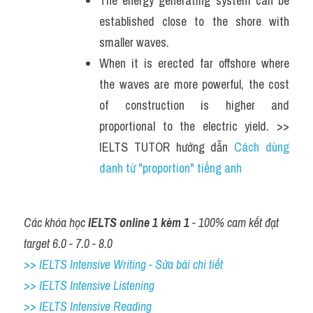
The energy generating system can be 
established close to the shore with 
smaller waves.
When it is erected far offshore where 
the waves are more powerful, the cost 
of construction is higher and 
proportional to the electric yield. >> 
IELTS TUTOR hướng dẫn 
Cách dùng 
danh từ "proportion" tiếng anh
Các khóa học 
IELTS online 1 kèm 1
 - 100% cam kết đạt 
target 6.0 - 7.0 - 8.0
>> IELTS Intensive Writing - Sửa bài chi tiết
>> IELTS Intensive Listening
>> IELTS Intensive Reading