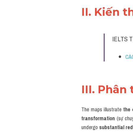
II. Kiến 
IELTS T
CÁC
III. Phân 
The maps illustrate 
the 
transformation
 (sự chu
undergo 
substantial re