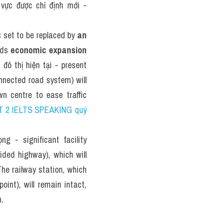
vực được chỉ định mới - 
is set to be replaced by 
an 
rds 
economic expansion
 đô thị hiện tại - present 
nnected road system) will 
n centre to ease traffic 
ART 2 IELTS SPEAKING quý 
g - significant facility 
ided highway), which will 
he railway station, which 
int), will remain intact, 
n.