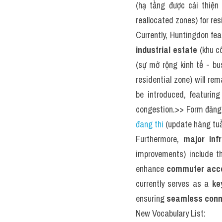
(hạ tầng được cải thiện 
reallocated zones) for re
Currently, Huntingdon fea
industrial estate
 (khu c
(sự mở rộng kinh tế - bus
residential zone) will rem
be introduced, featuring
congestion.>> Form đăng 
đang thi
 (update hàng t
Furthermore, 
major inf
improvements) include th
enhance 
commuter acces
currently serves as a 
ke
ensuring 
seamless conne
New Vocabulary List: