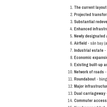
The current layout
Projected transfo
Substantial redev
Enhanced infrastr
Newly designated 
Airfield
 - sân bay (a
Industrial estate
 -
Economic expansi
Existing built-up a
Network of roads
 
Roundabout
 - bùng
Major infrastruct
Dual carriageway
 
Commuter accessib