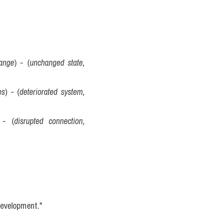
hange
) - (
unchanged state, 
es
) - (
deteriorated system, 
 - (
disrupted connection, 
development."