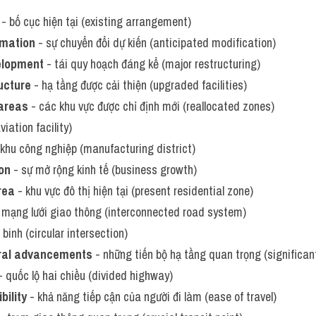
 - bố cục hiện tại (existing arrangement)
rmation
 - sự chuyển đổi dự kiến (anticipated modification)
elopment
 - tái quy hoạch đáng kể (major restructuring)
ucture
 - hạ tầng được cải thiện (upgraded facilities)
areas
 - các khu vực được chỉ định mới (reallocated zones)
viation facility)
 khu công nghiệp (manufacturing district)
on
 - sự mở rộng kinh tế (business growth)
rea
 - khu vực đô thị hiện tại (present residential zone)
- mạng lưới giao thông (interconnected road system)
 binh (circular intersection)
ural advancements
 - những tiến bộ hạ tầng quan trọng (significan
- quốc lộ hai chiều (divided highway)
ility
 - khả năng tiếp cận của người đi làm (ease of travel)