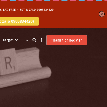
Target
…
Thành tích học viên