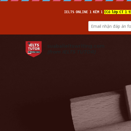
suabaiieltswriting.com
(from 
IELTS TUTOR
)