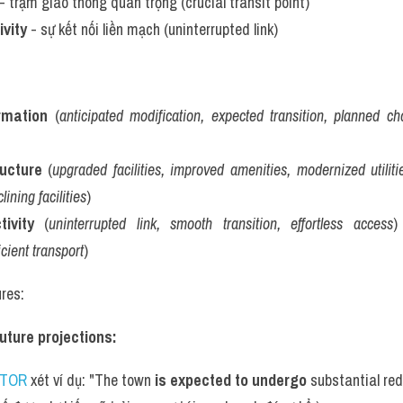
 - trạm giao thông quan trọng (crucial transit point)
vity
 - sự kết nối liền mạch (uninterrupted link)
rmation
 (
anticipated modification, expected transition, planned c
ucture
 (
upgraded facilities, improved amenities, modernized utiliti
ining facilities
)
ivity
 (
uninterrupted link, smooth transition, effortless access
)
icient transport
)
res:
uture projections:
UTOR
 xét ví dụ: "The town 
is expected to undergo
 substantial re