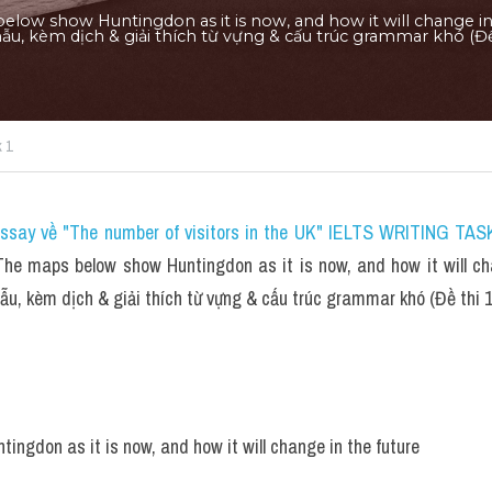
low show Huntingdon as it is now, and how it will change in 
u, kèm dịch & giải thích từ vựng & cấu trúc grammar khó​ (Đề 
k 1
essay về "The number of visitors in the UK" IELTS WRITING TASK
e maps below show Huntingdon as it is now, and how it will cha
, kèm dịch & giải thích từ vựng & cấu trúc grammar khó​ (Đề thi 1
ngdon as it is now, and how it will change in the future