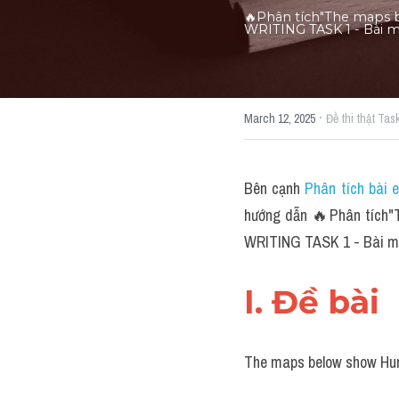
🔥Phân tích"The maps be
WRITING TASK 1 - Bài mẫ
·
March 12, 2025
Đề thi thật Tas
Bên cạnh 
Phân tích bài 
hướng dẫn 🔥Phân tích"Th
WRITING TASK 1 - Bài mẫu
I. Đề bài 
The maps below show Hunti