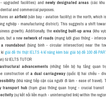
- upgraded facilities) and 
newly designated areas
 (các khu 
sidential and commercial purposes.
tures an 
airfield
 (sân bay - aviation facility) in the north, which 
ông nghiệp - manufacturing district). This suggests a shift towa
iness growth). Additionally, the 
existing built-up area
 (khu vực
ain, but a new 
network of roads
 (mạng lưới giao thông - interco
 
a roundabout
 (bùng binh - circular intersection) near the tow
kí 
giải đề thi thật IELTS 4 kĩ năng kèm bài giải bộ đề 100 đề P
uần) từ IELTS TUTOR
rastructural advancements
 (những tiến bộ hạ tầng quan trọn
e construction of 
a dual carriageway
 (quốc lộ hai chiều - div
sibility
 (khả năng tiếp cận của người đi làm - ease of travel). T
y transport hub
 (trạm giao thông quan trọng - crucial transit po
ctivity
 (sự kết nối liền mạch - uninterrupted link) within the regio