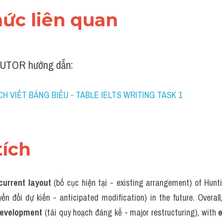
thức liên quan 
UTOR hướng dẫn:
H VIẾT BẢNG BIỂU - TABLE IELTS WRITING TASK 1
tích 
current layout
 (bố cục hiện tại - existing arrangement) of Hun
yển đổi dự kiến - anticipated modification) in the future. Overall
development
 (tái quy hoạch đáng kể - major restructuring), with 