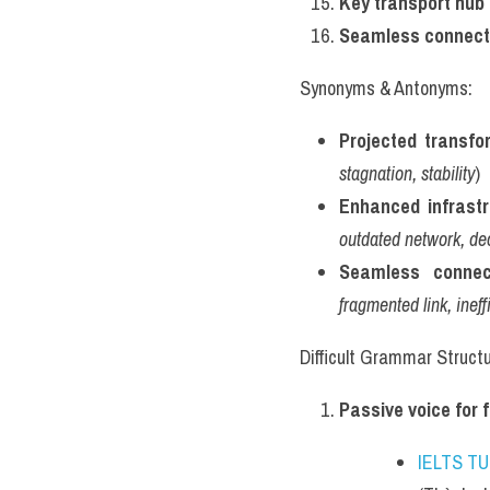
Key transport hub
Seamless connecti
Synonyms & Antonyms:
Projected transfo
stagnation, stability
)
Enhanced infrastr
outdated network, decl
Seamless connect
fragmented link, ineff
Difficult Grammar Structu
Passive voice for f
IELTS T