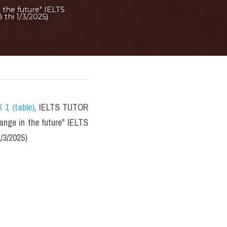
the future" IELTS 
thi 1/3/2025)
 1 (table)
, IELTS TUTOR 
nge in the future" IELTS 
/3/2025)