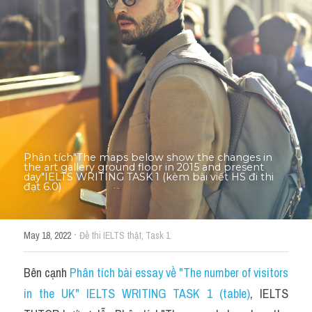
Thư Tín
Thành tích học viên
Mixed
SGK
Vocabularies
Đề writing theo topic
Phân tích"The maps below show the changes in 
the art gallery ground floor in 2015 and present 
day"IELTS WRITING TASK 1 (kèm bài viết HS đi thi 
đạt 6.0)
Pie
Line graph
·
May 18, 2022
Đề thi IELTS thật,
Task 1
Bar chart
Bên cạnh 
Phân tích bài essay về "The number of visitors 
Đề thi thật IELTS GENERAL
in the UK" IELTS WRITING TASK 1 (table)
, IELTS 