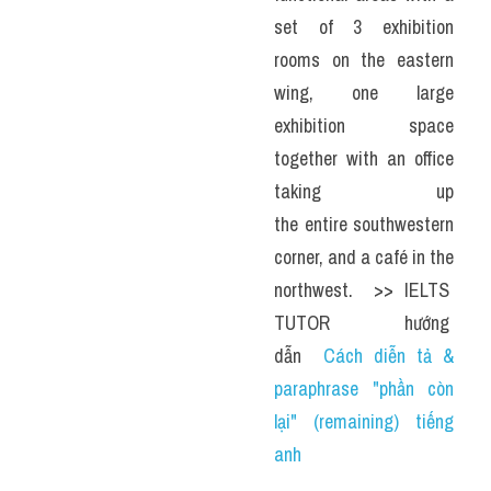
set of 3 exhibition 
rooms on the eastern 
wing, one large 
exhibition space 
together with an office 
taking up 
the entire southwestern 
corner, and a café in the 
northwest.  >> IELTS  
TUTOR  hướng  
dẫn  
Cách diễn tả & 
paraphrase "phần còn 
lại" (remaining) tiếng 
anh