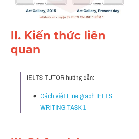
Đề thi IELTS thật
Advice
II. Kiến thức liên 
IELTS Advice
quan 
Đề thi thật Task 2
Listening
IELTS TUTOR hướng dẫn:
Speaking
Writing
Cách viết Line graph IELTS 
Reading
WRITING TASK 1
Business