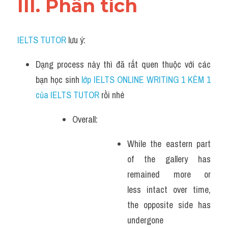
III. Phân tích 
IELTS TUTOR
 lưu ý:
Dạng process này thì đã rất quen thuộc với các 
bạn học sinh
 lớp IELTS ONLINE WRITING 1 KÈM 1 
của IELTS TUTOR 
rồi nhé
Overall:
While the eastern part 
of the gallery has 
remained more or 
less intact over time, 
the opposite side has 
undergone 