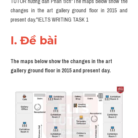
TUTOR hướng dẫn Phân tích"The maps below show the 
Task 2
changes in the art gallery ground floor in 2015 and 
Từ vựng theo topic
present day."IELTS WRITING TASK 1
Từ vựng theo Topic
I. Đề bài 
Grammar
Map
The maps below show the changes in the art 
gallery ground floor in 2015 and present day.
Cam
Environment
Đề thi thật Task 1
Process
Task 1