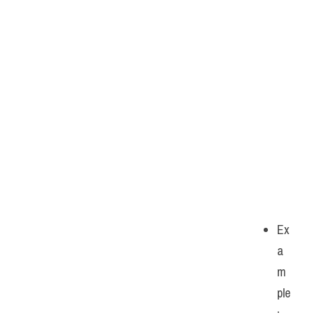
Ex
a
m
ple
: 