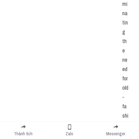
mi
na
tin
g 
th
e 
ne
ed 
for 
old
-
fa
shi
on
ed 
Thành tích
Zalo
Messenger