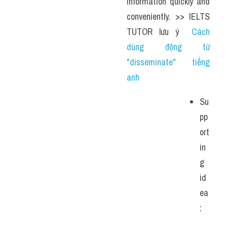
information quickly and 
conveniently. >> IELTS 
TUTOR lưu ý  
Cách 
dùng động từ 
"disseminate" tiếng 
anh
Su
pp
ort
in
g 
id
ea
: 