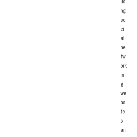
usi
ng 
so
ci
al 
ne
tw
ork
in
g 
we
bsi
te
s 
an