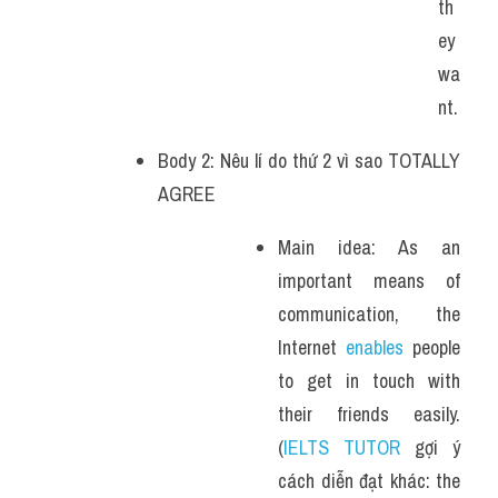
th
ey 
wa
nt.
Body 2: Nêu lí do thứ 2 vì sao TOTALLY 
AGREE
Main idea: As an 
important means of 
communication, the 
Internet 
enables
 people 
to get in touch with 
their friends easily. 
(
IELTS TUTOR
 gợi ý 
cách diễn đạt khác: the 