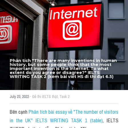
Thư Tín
Thành tích học viên
Mixed
SGK
Vocabularies
Phân tích "There are many inventions in human 
Đề writing theo topic
history, but some people think that the most 
important invention is the Internet. To what 
extent do you agree or disagree?" IELTS 
WRITING TASK 2 (kèm bài viết HS đi thi đạt 6.5)
Pie
Line graph
·
July 23, 2022
Đề thi IELTS thật,
Task 2
Bar chart
Bên cạnh 
Phân tích bài essay về "The number of visitors 
Đề thi thật IELTS GENERAL
in the UK" IELTS WRITING TASK 1 (table)
, IELTS 