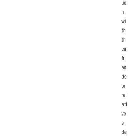
uc
h 
wi
th 
th
eir 
fri
en
ds 
or 
rel
ati
ve
s 
de