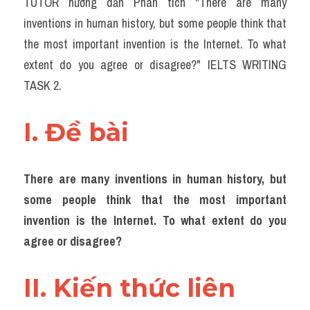
TUTOR hướng dẫn Phân tích "There are many 
Task 2
inventions in human history, but some people think that 
Từ vựng theo topic
the most important invention is the Internet. To what 
extent do you agree or disagree?" IELTS WRITING 
Từ vựng theo Topic
TASK 2.
Grammar
I. Đề bài 
Map
Cam
There are many inventions in human history, but 
Environment
some people think that the most important 
invention is the Internet. To what extent do you 
Đề thi thật Task 1
agree or disagree?
Process
II. Kiến thức liên 
Task 1