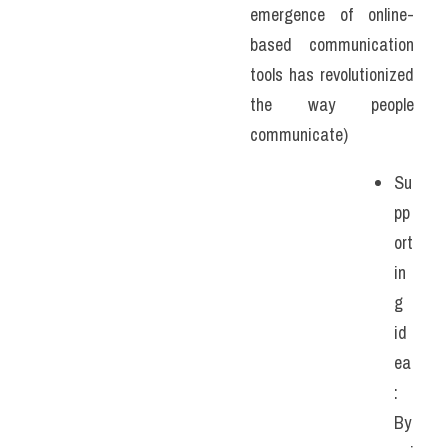
emergence of online-
based communication 
tools has revolutionized 
the way people 
communicate)
Su
pp
ort
in
g 
id
ea
: 
By 