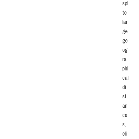
spi
te 
lar
ge 
ge
og
ra
phi
cal 
di
st
an
ce
s, 
eli