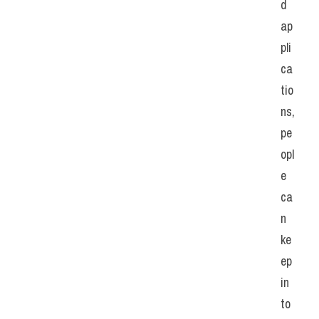
d 
ap
pli
ca
tio
ns, 
pe
opl
e 
ca
n 
ke
ep 
in 
to