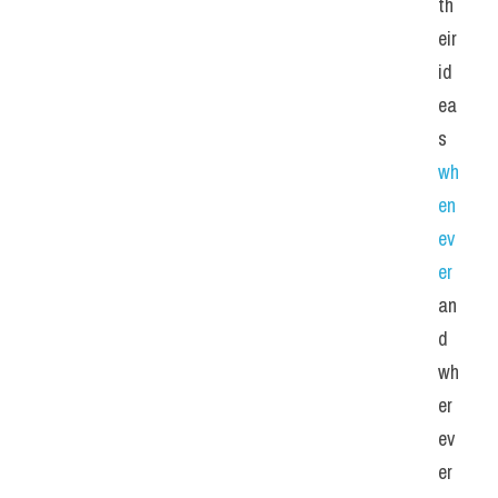
th
eir 
id
ea
s 
wh
en
ev
er
an
d 
wh
er
ev
er 