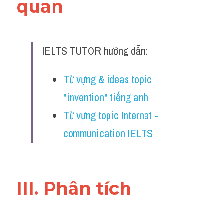
quan 
Đề thi IELTS thật
Advice
IELTS TUTOR hướng dẫn:
IELTS Advice
Đề thi thật Task 2
Từ vựng & ideas topic 
"invention" tiếng anh
Listening
Từ vưng topic Internet - 
Speaking
communication IELTS
Writing
Reading
III. Phân tích 
Business