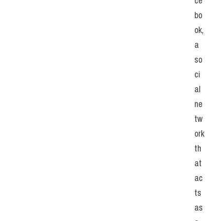
ce
bo
ok, 
a 
so
ci
al 
ne
tw
ork 
th
at 
ac
ts 
as 