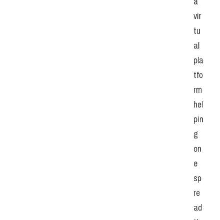
a 
vir
tu
al 
pla
tfo
rm 
hel
pin
g 
on
e 
sp
re
ad 