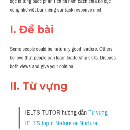
đọc kĩ từng bước phân tích để nắm cách chia bố cục 
Task 2
cũng như viết bài không sai task response nhé!
Từ vựng theo topic
I. Đề bài
Từ vựng theo Topic
Grammar
Some people could be naturally good leaders. Others 
Map
believe that people can learn leadership skills. Discuss 
both views and give your opinion.
Cam
Environment
II. Từ vựng 
Đề thi thật Task 1
Process
IELTS TUTOR hướng dẫn 
Từ vựng 
Task 1
IELTS topic Nature or Nurture