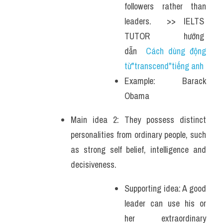
followers rather than 
leaders.  >> IELTS  
TUTOR  hướng  
dẫn  
Cách dùng động 
từ"transcend"tiếng anh
Example: Barack 
Obama
Main idea 2: They possess distinct 
personalities from ordinary people, such 
as strong self belief, intelligence and 
decisiveness. 
Supporting idea: A good 
leader can use his or 
her extraordinary 