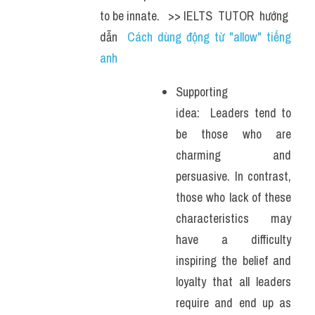
to be innate.   >> IELTS  TUTOR  hướng  
dẫn  
Cách dùng động từ "allow" tiếng 
anh
Supporting 
idea:  Leaders tend to 
be those who are 
charming and 
persuasive. In contrast, 
those who lack of these 
characteristics may 
have a difficulty 
inspiring the belief and 
loyalty that all leaders 
require and end up as 