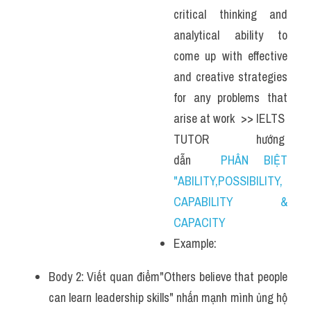
critical thinking and 
analytical ability to 
come up with effective 
and creative strategies 
for any problems that 
arise at work  >> IELTS  
TUTOR  hướng  
dẫn  
PHÂN BIỆT 
"ABILITY,POSSIBILITY, 
CAPABILITY & 
CAPACITY
Example:
Body 2: Viết quan điểm"Others believe that people 
can learn leadership skills" nhấn mạnh mình ủng hộ 