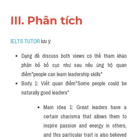
Đề thi IELTS thật
III. Phân tích
Advice
IELTS Advice
IELTS TUTOR
 lưu ý:
Đề thi thật Task 2
Dạng đề discuss both views có thể tham khảo 
Listening
phân bố bố cục như sau nếu ủng hộ quan 
điểm"people can learn leadership skills"
Speaking
Body 1: Viết quan điểm"Some people could be 
Writing
naturally good leaders" 
Reading
Main idea 1: Great leaders have a 
certain charisma that allows them to 
Business
inspire passion and energy in others, 
and this particular trait is also believed 