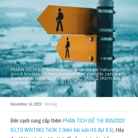
Thư Tín
Thành tích học viên
Mixed
SGK
Vocabularies
Đề writing theo topic
PHÂN TÍCH ĐỀ"Some people could be naturally 
good leaders. Others believe that people can learn 
leadership skills"IELTS WRITING TASK 2 (Kèm bài 
sửa task response HS IELTS TUTOR)
Pie
Line graph
·
November 14, 2022
Writing
Bar chart
Bên cạnh cung cấp thêm 
PHÂN TÍCH ĐỀ THI 30/5/2020 
Đề thi thật IELTS GENERAL
IELTS WRITING TASK 2 (kèm bài sửa HS đạt 6.5)
, Hãy 