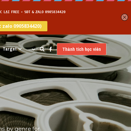
Target
…
Thành tích học viên
s by genre for 