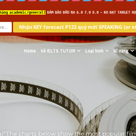
Home
Về IELTS TUTOR
Loại hình
Kĩ năng
ài"The charts below show the most popular film