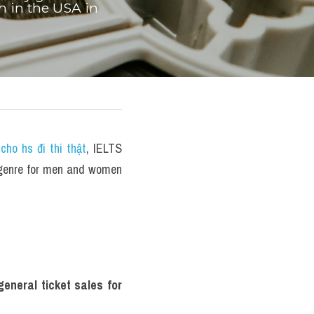
 in the USA in 
ho hs đi thi thật
, IELTS 
genre for men and women 
neral ticket sales for 