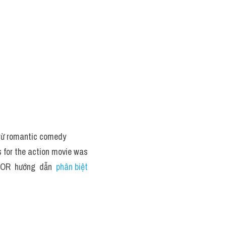
rừ romantic comedy 
s for the action movie was 
TOR  hướng  dẫn  
phân biệt 