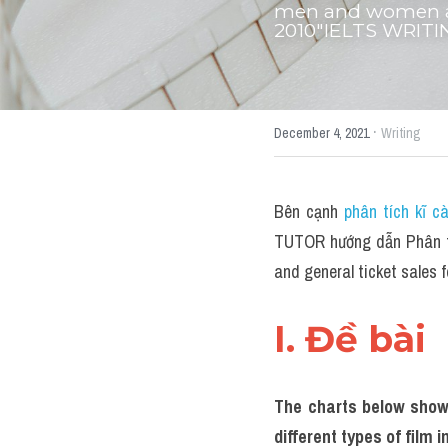
men and women and 
2010"IELTS WRITI
·
December 4, 2021
Writing
Bên cạnh 
phân tích kĩ c
TUTOR hướng dẫn Phân tí
and general ticket sales 
I. Đề bài 
The charts below show 
different types of film i