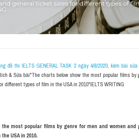
general ticket sales for different types of film
NG
àng đề thi IELTS GENERAL TASK 2 ngày 4/8/2020, kèm bài sửa c
ch & Sửa bài"The charts below show the most popular films by 
for different types of film in the USA in 2010"IELTS WRITING
the most popular films by genre for men and women and ge
n the USA in 2010.