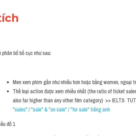
tích 
ể phân bố bố cục như sau:
Men xem phim gần như nhiều hơn hoặc bằng women, ngoại t
Thể loại action được xem nhiều nhất (the ratio of ticket sale
also far higher than any other film category)  >> IELTS  TU
"sales" / "sale" & "on sale" / "for sale" tiếng anh
iểu đồ 1 