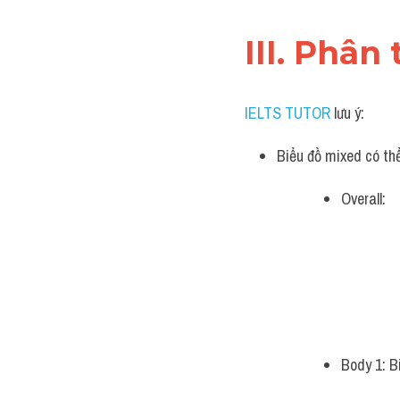
III. Phân 
IELTS TUTOR
 lưu ý:
Biểu đồ mixed có th
Overall: 
Body 1: B