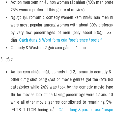
Action men xem nhiều hơn women rất nhiều (40% men prefer
25% women preferred this genre of movies)
Ngược lại, romantic comedy women xem nhiều hơn men nh
were most popular among women with about 30% preferences
by very few percentages of men (only about 5%))  >>
dẫn  
Cách dùng & Word form của "preference / prefer" 
Comedy & Western 2 giới xem gần như nhau 
iểu đồ 2
Action xem nhiều nhất, comedy thứ 2, romantic comedy & th
other đứng chót bảng (Action movie genres got the 49% tick
categories while 24% was took by the comedy movie typ
thriller movies’ box office taking percentage were 12 and 10
while all other movie genres contributed to remaining 5% t
IELTS  TUTOR  hướng  dẫn  
Cách dùng & paraphrase "respect