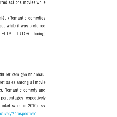
red actions movies while 
iều (Romantic comedies 
 while it was preferred 
 IELTS  TUTOR  hướng  
riller xem gần như nhau, 
et sales among all movie 
es. Romantic comedy and 
 percentages respectively 
icket sales in 2010)  >> 
ively"/ "respective"