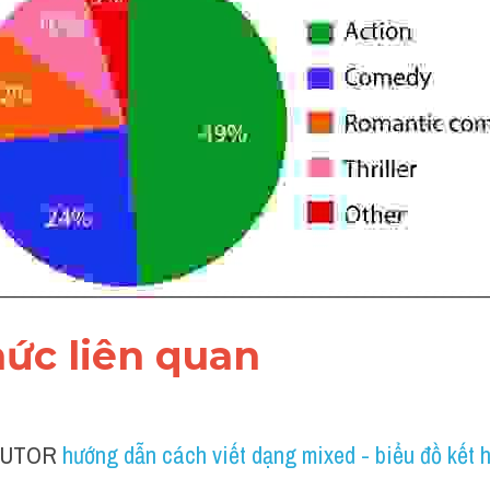
thức liên quan 
TUTOR 
hướng dẫn cách viết dạng mixed - biểu đồ kết 