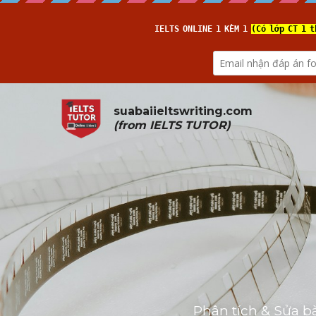
suabaiieltswriting.com
(from 
IELTS TUTOR
)
Phân tích & Sửa b