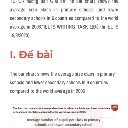
TUTOR hướng dẫn Giải đề"The bar chart shows the 
Task 2
average size class in primary schools and lower 
Từ vựng theo topic
secondary schools in 6 countries compared to the world 
average in 2006."IELTS WRITING TASK 1(Đề thi IELTS 
Từ vựng theo Topic
18/8/2023)
Grammar
I. Đề bài 
Map
Cam
The bar chart shows the average size class in primary 
Environment
schools and lower secondary schools in 6 countries 
compared to the world average in 2006
Đề thi thật Task 1
Process
Task 1