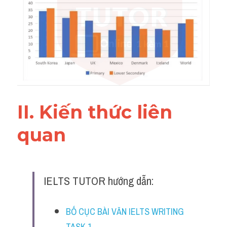
Đề thi IELTS thật
Advice
IELTS Advice
Đề thi thật Task 2
Listening
II. Kiến thức liên 
Speaking
quan 
Writing
Reading
IELTS TUTOR hướng dẫn:
Business
BỐ CỤC BÀI VĂN IELTS WRITING 
TASK 1