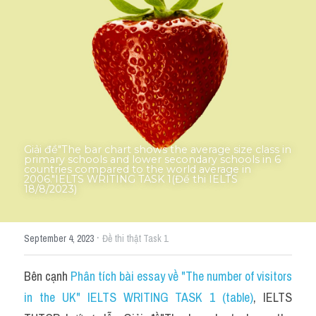
Thư Tín
Thành tích học viên
Mixed
SGK
Vocabularies
Giải đề"The bar chart shows the average size class in 
Đề writing theo topic
primary schools and lower secondary schools in 6 
countries compared to the world average in 
2006."IELTS WRITING TASK 1(Đề thi IELTS 
18/8/2023)
Pie
Line graph
·
September 4, 2023
Đề thi thật Task 1
Bar chart
Bên cạnh 
Phân tích bài essay về "The number of visitors 
Đề thi thật IELTS GENERAL
in the UK" IELTS WRITING TASK 1 (table)
, IELTS 