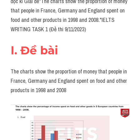
đọc kĩ Giải đề"The charts show the proportion of money 
Task 2
that people in France, Germany and England spent on 
Từ vựng theo topic
food and other products in 1998 and 2008."IELTS 
WRITING TASK 1 (Đề thi 9/11/2023)
Từ vựng theo Topic
Grammar
I. Đề bài
Map
The charts show the proportion of money that people in 
Cam
France, Germany and England spent on food and other 
Environment
products in 1998 and 2008
Đề thi thật Task 1
Process
Task 1