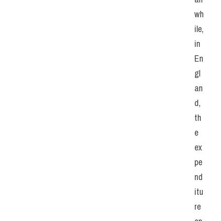
wh
ile, 
in 
En
gl
an
d, 
th
e 
ex
pe
nd
itu
re 