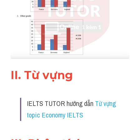
Đề thi IELTS thật
Advice
IELTS Advice
Đề thi thật Task 2
Listening
II. Từ vựng 
Speaking
Writing
IELTS TUTOR hướng dẫn 
Từ vựng 
Reading
topic Economy IELTS
Business