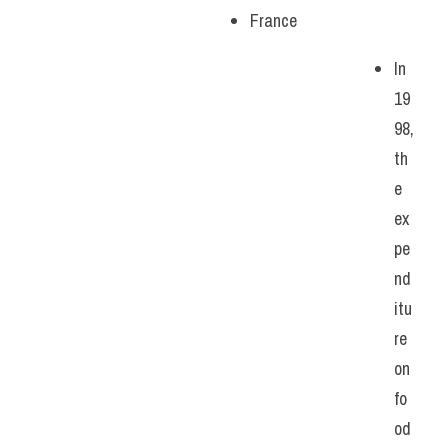
France
In 
19
98, 
th
e 
ex
pe
nd
itu
re 
on 
fo
od 