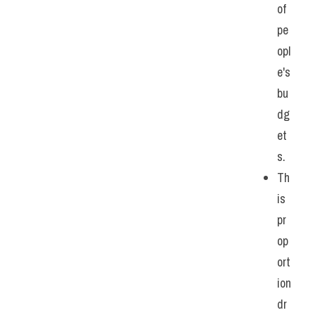
of 
pe
opl
e's 
bu
dg
et
s. 
Th
is 
pr
op
ort
ion 
dr