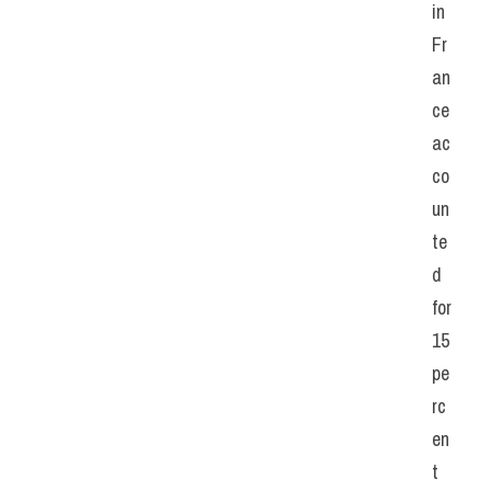
in 
Fr
an
ce 
ac
co
un
te
d 
for 
15 
pe
rc
en
t 