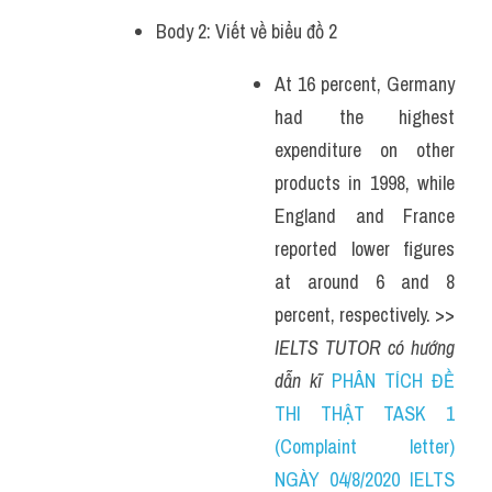
Body 2: Viết về biểu đồ 2
At 16 percent, Germany 
had the highest 
expenditure on other 
products in 1998, while 
England and France 
reported lower figures 
at around 6 and 8 
percent, respectively. >> 
IELTS TUTOR có hướng 
dẫn kĩ 
PHÂN TÍCH ĐỀ 
THI THẬT TASK 1 
(Complaint letter) 
NGÀY 04/8/2020 IELTS 