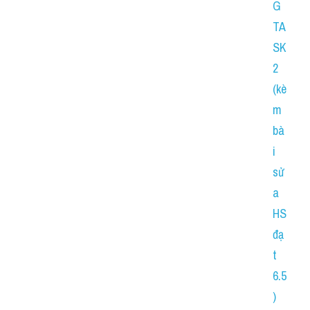
G 
TA
SK 
2 
(kè
m 
bà
i 
sử
a 
HS 
đạ
t 
6.5
)