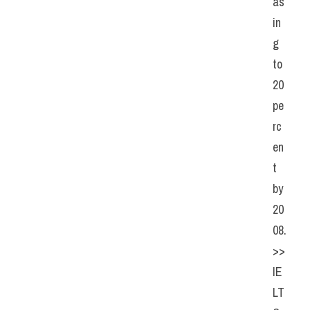
as
in
g 
to 
20 
pe
rc
en
t 
by 
20
08.
>> 
IE
LT