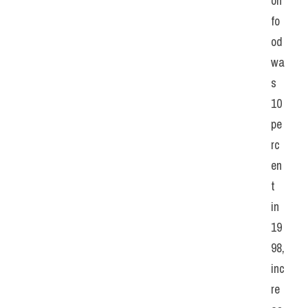
on 
fo
od 
wa
s 
10 
pe
rc
en
t 
in 
19
98, 
inc
re