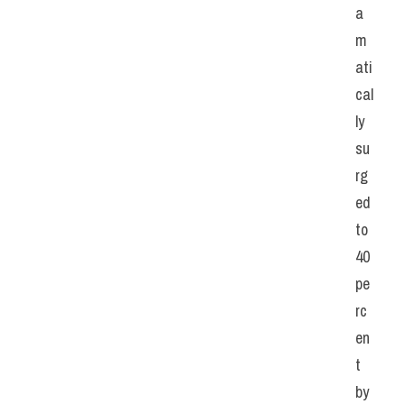
a
m
ati
cal
ly 
su
rg
ed 
to 
40 
pe
rc
en
t 
by 