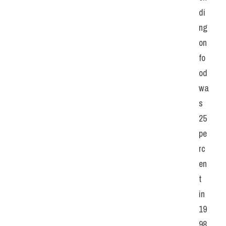
di
ng 
on 
fo
od 
wa
s 
25 
pe
rc
en
t 
in 
19
98, 