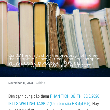
Thư Tín
Thành tích học viên
Mixed
SGK
Vocabularies
Đề writing theo topic
Giải đề"The charts show the proportion of money 
that people in France, Germany and England spent 
on food and other products in 1998 and 
2008."IELTS WRITING TASK 1 (Đề thi 9/11/2023)
Pie
Line graph
·
November 11, 2023
Writing
Bar chart
Bên cạnh cung cấp thêm 
PHÂN TÍCH ĐỀ THI 30/5/2020 
Đề thi thật IELTS GENERAL
IELTS WRITING TASK 2 (kèm bài sửa HS đạt 6.5)
, Hãy 