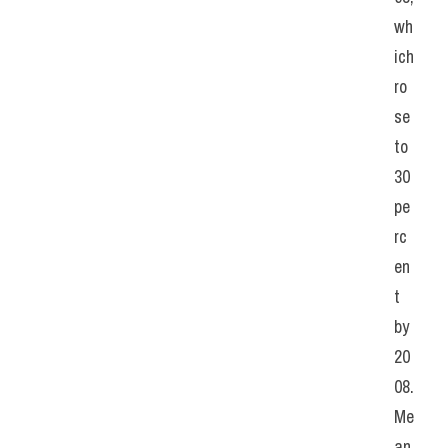
wh
ich 
ro
se 
to 
30 
pe
rc
en
t 
by 
20
08. 
Me
an