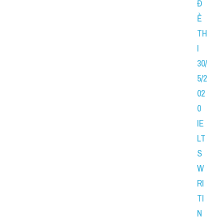
Đ
Ề 
TH
I 
30/
5/2
02
0 
IE
LT
S 
W
RI
TI
N