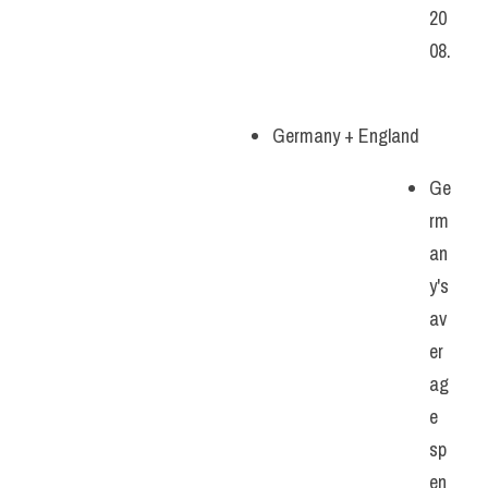
20
08.
Germany + England
Ge
rm
an
y's 
av
er
ag
e 
sp
en