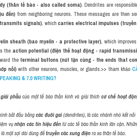
ody (thân tế bào - also called soma)
. Dendrites are responsible
ệu đến)
 from neighboring neurons. These messages are then se
 transmits signals)
, which 
carries electrical impulses (truyền 
elin sheath (bao myelin - a protective layer)
, which improves
as the 
action potential (điện thế hoạt động - rapid transmissi
oward the 
terminal buttons (nút tận cùng - the ends that co
hớp nối)
 with other neurons, muscles, or glands.>> tham khảo 
C
SPEAKING & 7.0 WRITING?
 giải phẫu
 của một tế bào thần kinh và giải thích 
cơ chế hoạt độ
hình bắt đầu bằng 
các đuôi gai
 (dendrites), là các nhánh nhỏ kết nối 
iệm vụ 
nhận các tín hiệu đến
 từ các tế bào thần kinh lân cận. Nhữn
, là một sợi dài dùng để 
truyền các xung điện
 ra xa thân tế bào.