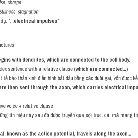
lse
, 
charge
stillness
, 
stagnation
 dụ: "...
electrical impulses
"
uctures
egins with dendrites, which are connected to the cell body.
lex sentence with a relative clause (
which are connected...
)
t tế bào thần kinh điển hình bắt đầu bằng các đuôi gai, vốn được kết
 then sent through the axon, which carries electrical impul
ive voice + relative clause
hững tín hiệu này sau đó được truyền qua sợi trục, cái mà mang tín 
al, known as the action potential, travels along the axon...