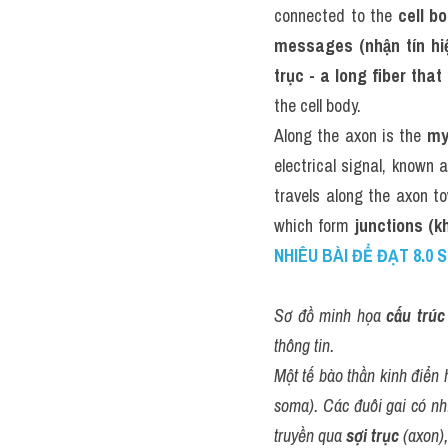
connected to the 
cell b
messages (nhận tín hi
trục - a long fiber that
the cell body.
Along the axon is the 
my
electrical signal, known 
travels along the axon t
which form 
junctions (k
NHIÊU BÀI ĐỂ ĐẠT 8.0 
Sơ đồ minh họa 
cấu trúc
thông tin.
Một tế bào thần kinh điển 
soma). Các đuôi gai có nh
truyền qua 
sợi trục
 (axon)