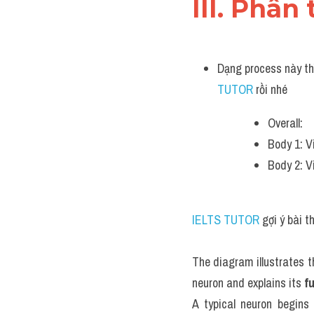
III. Phân 
Dạng process này thì
TUTOR 
rồi nhé
Overall:
Body 1: V
Body 2: V
IELTS TUTOR
 gợi ý bài 
The diagram illustrates t
neuron and explains its 
f
A typical neuron begins