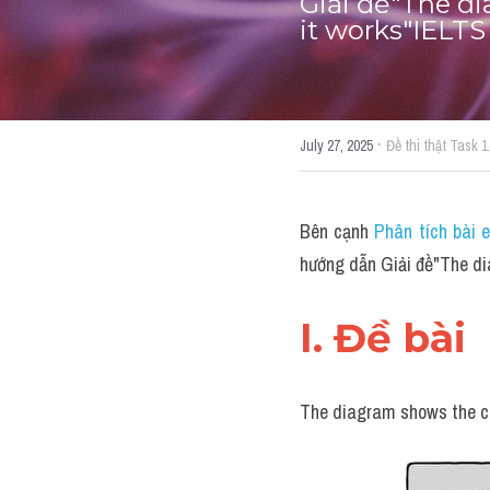
Giải đề"The d
it works"IELT
·
July 27, 2025
Đề thi thật Task 1
Bên cạnh 
Phân tích bài 
hướng dẫn Giải đề"The d
I. Đề bài 
The diagram shows the c