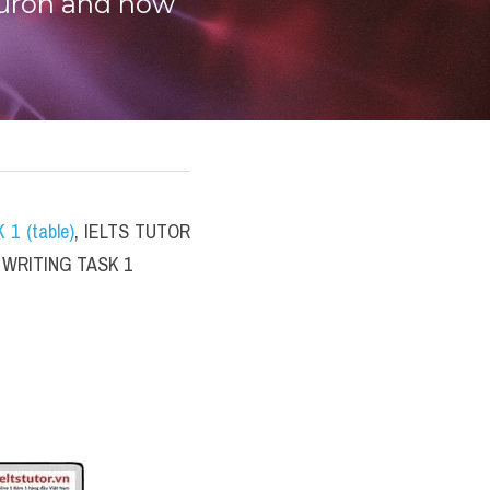
uron and how 
 1 (table)
, IELTS TUTOR 
TS WRITING TASK 1