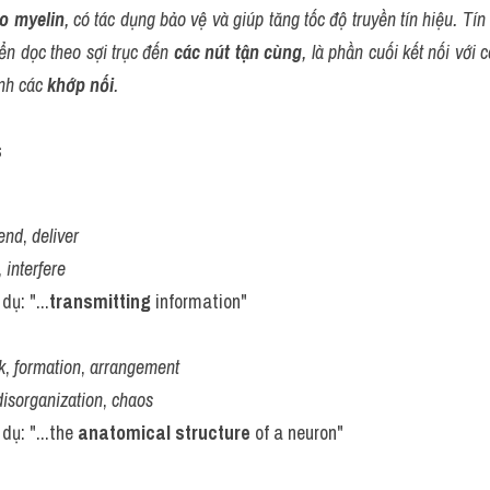
o myelin
, có tác dụng bảo vệ và giúp tăng tốc độ truyền tín hiệu. Tín 
yển dọc theo sợi trục đến 
các nút tận cùng
, là phần cuối kết nối với 
nh các 
khớp nối
.
s
end
, 
deliver
, 
interfere
 dụ: "...
transmitting
 information"
k
, 
formation
, 
arrangement
disorganization
, 
chaos
 dụ: "...the 
anatomical structure
 of a neuron"