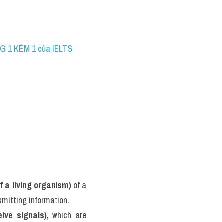
G 1 KÈM 1 của IELTS 
f a living organism)
 of a 
nsmitting information.
eive signals)
, which are 