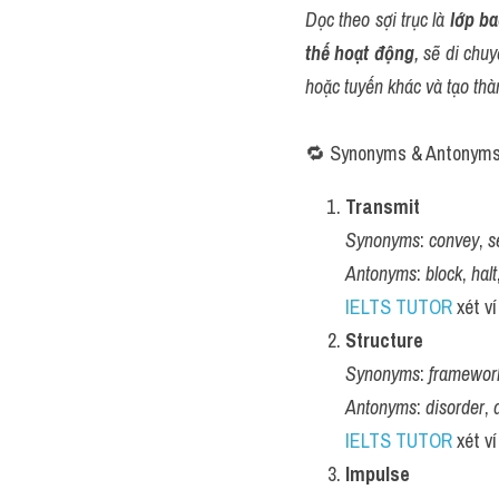
Dọc theo sợi trục là 
lớp ba
thế hoạt động
, sẽ di chu
hoặc tuyến khác và tạo thà
🔁 Synonyms & Antonym
Transmit
Synonyms
: 
convey
, 
s
Antonyms
: 
block
, 
halt
IELTS TUTOR
 xét ví
Structure
Synonyms
: 
framewor
Antonyms
: 
disorder
, 
IELTS TUTOR
 xét ví
Impulse