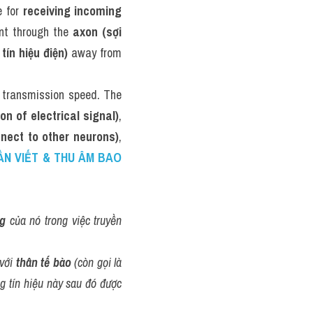
 for 
receiving incoming 
nt through the 
axon (sợi 
tín hiệu điện)
 away from 
 transmission speed. The 
on of electrical signal)
, 
nnect to other neurons)
, 
ẦN VIẾT & THU ÂM BAO 
ng
 của nó trong việc truyền 
với 
thân tế bào
 (còn gọi là 
g tín hiệu này sau đó được 