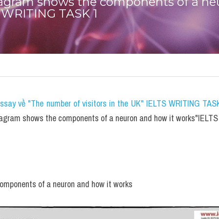
iagram shows the components of a ne
S WRITING TASK 1
essay về "The number of visitors in the UK" IELTS WRITING TASK
iagram shows the components of a neuron and how it works"IEL
omponents of a neuron and how it works