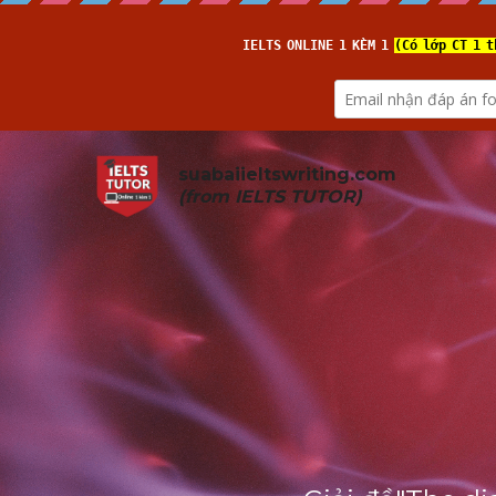
suabaiieltswriting.com
(from 
IELTS TUTOR
)