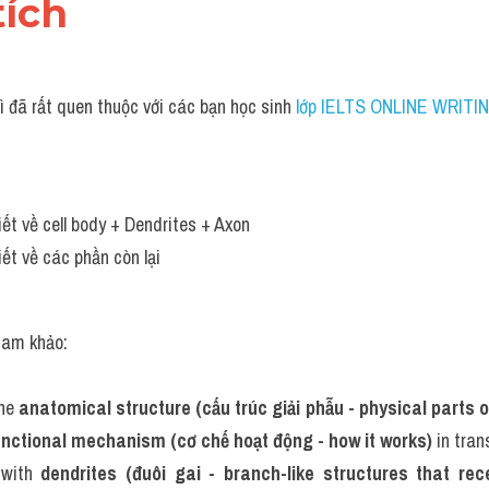
tích 
 đã rất quen thuộc với các bạn học sinh
 lớp IELTS ONLINE WRITIN
iết về cell body + Dendrites + Axon
iết về các phần còn lại
tham khảo:
he 
anatomical structure (cấu trúc giải phẫu - physical parts o
unctional mechanism (cơ chế hoạt động - how it works)
 in tra
 with 
dendrites (đuôi gai - branch-like structures that rec