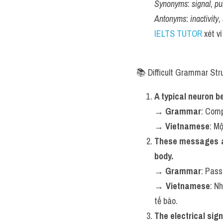
Synonyms
: 
signal
, 
pu
Antonyms
: 
inactivity
, 
IELTS TUTOR
 xét ví
📚 Difficult Grammar Str
A typical neuron b
→ 
Grammar
: Comp
→ 
Vietnamese
: Mộ
These messages are
body.
→ 
Grammar
: Pass
→ 
Vietnamese
: N
tế bào.
The electrical sign