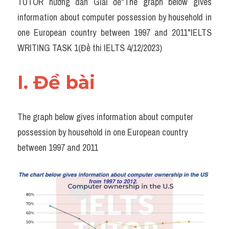
TUTOR hướng dẫn Giải đề"​The graph below gives 
Task 2
information about computer possession by household in 
Từ vựng theo topic
one European country between 1997 and 2011"IELTS 
WRITING TASK 1(Đề thi IELTS 4/12/2023)
Từ vựng theo Topic
Grammar
I. Đề bài 
Map
The graph below gives information about computer 
Cam
possession by household in one European country 
Environment
between 1997 and 2011
Đề thi thật Task 1
Process
Task 1