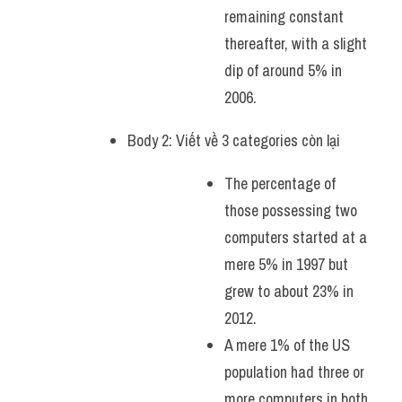
remaining constant 
thereafter, with a slight 
dip of around 5% in 
2006.
Body 2: Viết về 3 categories còn lại
The percentage of 
those possessing two 
computers started at a 
mere 5% in 1997 but 
grew to about 23% in 
2012. 
A mere 1% of the US 
population had three or 
more computers in both 