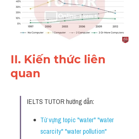
Đề thi IELTS thật
Advice
IELTS Advice
Đề thi thật Task 2
II. Kiến thức liên 
Listening
quan 
Speaking
Writing
IELTS TUTOR hướng dẫn:
Reading
Từ vựng topic "water" "water 
Business
scarcity" "water pollution" 