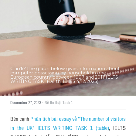
Thư Tín
Thành tích học viên
Mixed
SGK
Vocabularies
Đề writing theo topic
Giải đề"​The graph below gives information about 
computer possession by household in one 
European country between 1997 and 2011"IELTS 
WRITING TASK 1(Đề thi IELTS 4/12/2023)
Pie
Line graph
·
December 27, 2023
Đề thi thật Task 1
Bar chart
Bên cạnh 
Phân tích bài essay về "The number of visitors 
Đề thi thật IELTS GENERAL
in the UK" IELTS WRITING TASK 1 (table)
, IELTS 