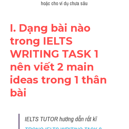
hoặc cho ví dụ chưa sâu 
Đề thi IELTS thật
Advice
I. Dạng bài nào 
IELTS Advice
trong IELTS 
Đề thi thật Task 2
WRITING TASK 1 
Listening
nên viết 2 main 
Speaking
ideas trong 1 thân 
Writing
bài
Reading
Business
IELTS TUTOR hướng dẫn rất kĩ 