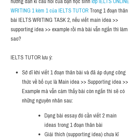
hướng dẫn kĩ câu hỏi của bạn học sinh 
lớp IELTS ONLINE 
Task 2
WRITING 1 kèm 1 của IELTS TUTOR 
Trong 1 đoạn thân 
Từ vựng theo topic
bài IELTS WRITING TASK 2, nếu viết main idea >> 
supporting idea >> example rồi mà bài vẫn ngắn thì làm 
Từ vựng theo Topic
sao?
Grammar
IELTS TUTOR lưu ý:
Map
Sở dĩ khi viết 1 đoạn thân bài và đã áp dụng công 
Cam
thức về bố cục là Main idea >> Supporting idea >> 
Environment
Example mà vẫn cảm thấy bài còn ngắn thì sẽ có 
những nguyên nhân sau:
Đề thi thật Task 1
Dạng bài essay đó cần viết 2 main 
Process
ideas trong 1 đoạn thân bài
Task 1
Giải thích (supporting idea) chưa kĩ 