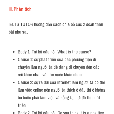
Đề thi IELTS thật
III. Phân tích
Advice
IELTS TUTOR hướng dẫn cách chia bố cục 2 đoạn thân 
IELTS Advice
bài như sau:
Đề thi thật Task 2
Body 1: Trả lời câu hỏi: What is the cause? 
Listening
Cause 1: sự phát triển của các phương tiện di 
Speaking
chuyển làm người ta dễ dàng di chuyển đến các 
nơi khác nhau và các nước khác nhau 
Writing
Cause 2: sự ra đời của internet làm người ta có thể 
Reading
làm việc online nên người ta thích ở đâu thì ở không 
bó buộc phải làm việc và sống tại nơi đô thị phát 
Business
triển 
Body 2: Trả lời câu hỏi: Do you think it is a positive 