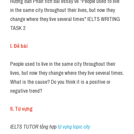
Hướng dẫn Phân tích bài essay về "People used to live 
Task 2
in the same city throughout their lives, but now they 
Từ vựng theo topic
change where they live several times" IELTS WRITING 
TASK 2
Từ vựng theo Topic
Grammar
I. Đề bài
Map
People used to live in the same city throughout their 
Cam
lives, but now they change where they live several times. 
What is the cause? Do you think it is a positive or 
Environment
negative trend?
Đề thi thật Task 1
II. Từ vựng
Process
Task 1
IELTS TUTOR tổng hợp 
từ vựng topic city