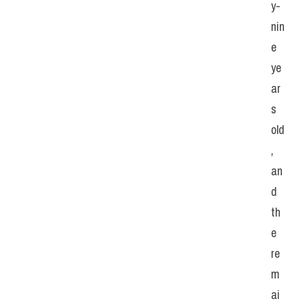
y-
nin
e 
ye
ar
s 
old
, 
an
d 
th
e 
re
m
ai