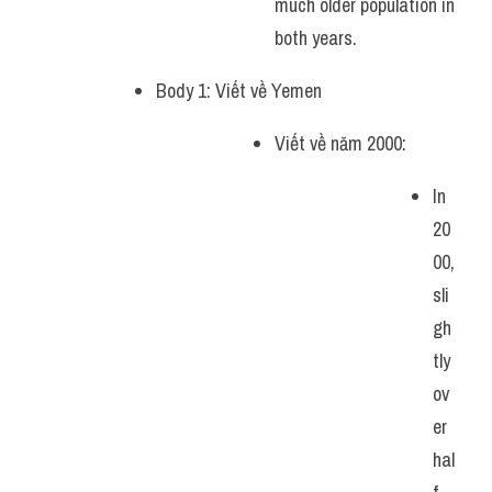
much older population in 
both years. 
Body 1: Viết về Yemen
Viết về năm 2000: 
In 
20
00, 
sli
gh
tly 
ov
er 
hal