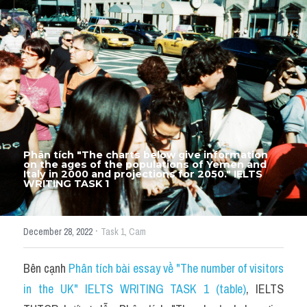
Thư Tín
Thành tích học viên
Mixed
SGK
Vocabularies
Đề writing theo topic
Phân tích "The charts below give information 
on the ages of the populations of Yemen and 
Italy in 2000 and projections for 2050." IELTS 
WRITING TASK 1
Pie
Line graph
·
December 28, 2022
Task 1,
Cam
Bar chart
Bên cạnh 
Phân tích bài essay về "The number of visitors 
Đề thi thật IELTS GENERAL
in the UK" IELTS WRITING TASK 1 (table)
, IELTS 