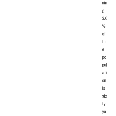
nin
g 
3.6
% 
of 
th
e 
po
pul
ati
on 
is 
six
ty 
ye