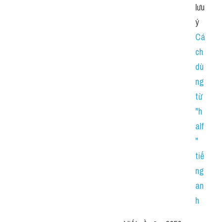
lưu 
ý 
Cá
ch 
dù
ng 
từ 
"h
alf
" 
tiế
ng 
an
h