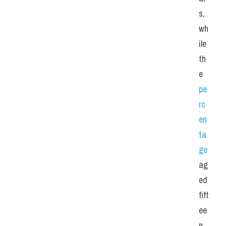
s, 
wh
ile 
th
e 
pe
rc
en
ta
ge
ag
ed 
fift
ee
n 