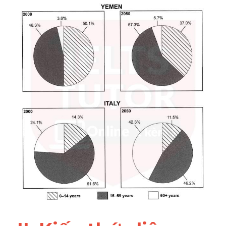
Đề thi IELTS thật
Advice
IELTS Advice
Đề thi thật Task 2
Listening
Speaking
Writing
Reading
Business