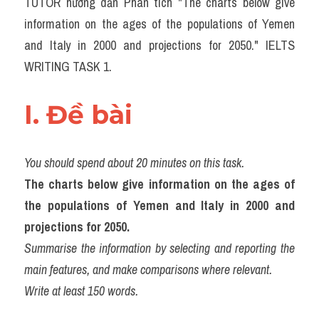
TUTOR hướng dẫn Phân tích "The charts below give 
Task 2
information on the ages of the populations of Yemen 
Từ vựng theo topic
and Italy in 2000 and projections for 2050." IELTS 
WRITING TASK 1.
Từ vựng theo Topic
Grammar
I. Đề bài 
Map
You should spend about 20 minutes on this task.
Cam
The charts below give information on the ages of 
Environment
the populations of Yemen and Italy in 2000 and 
projections for 2050.
Đề thi thật Task 1
Summarise the information by selecting and reporting the 
Process
main features, and make comparisons where relevant.
Write at least 150 words.
Task 1