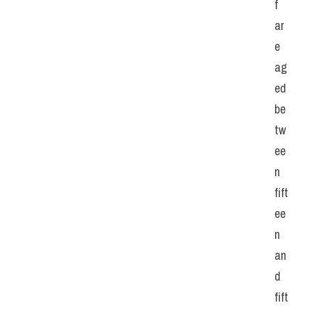
f 
ar
e 
ag
ed 
be
tw
ee
n 
fift
ee
n 
an
d 
fift