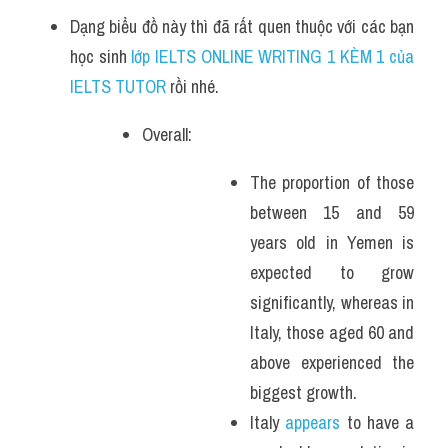
Dạng biểu đồ này thì đã rất quen thuộc với các bạn 
học sinh
 lớp IELTS ONLINE WRITING 1 KÈM 1 của 
IELTS TUTOR 
rồi nhé.
Overall:
The proportion of those 
between 15 and 59 
years old in Yemen is 
expected to grow 
significantly, whereas in 
Italy, those aged 60 and 
above experienced the 
biggest growth. 
Italy 
appears
 to have a 