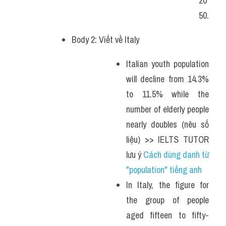
20
50.
Body 2: Viết về Italy
Italian youth population 
will decline from 14.3% 
to 11.5% while the 
number of elderly people 
nearly doubles (nêu số 
liệu) >> IELTS TUTOR 
lưu ý 
Cách dùng danh từ 
"population" tiếng anh 
In Italy, the figure for 
the group of people 
aged fifteen to fifty-