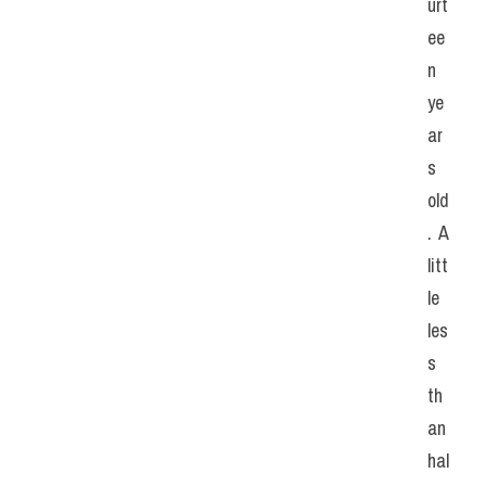
urt
ee
n 
ye
ar
s 
old
. A 
litt
le 
les
s 
th
an 
hal