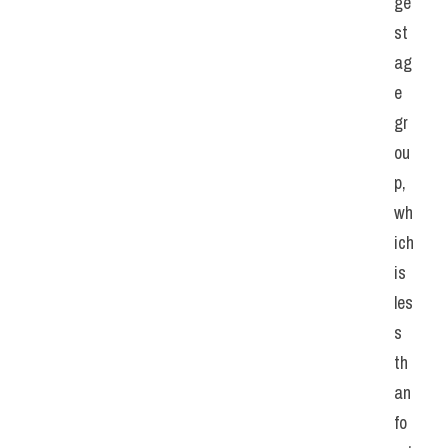
ge
st 
ag
e 
gr
ou
p, 
wh
ich 
is 
les
s 
th
an 
fo