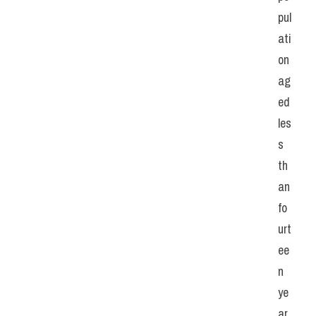
pul
ati
on 
ag
ed 
les
s 
th
an 
fo
urt
ee
n 
ye
ar