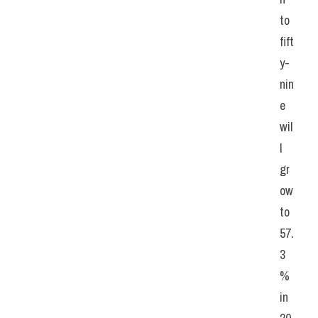
to 
fift
y-
nin
e 
wil
l 
gr
ow 
to 
57.
3
% 
in 