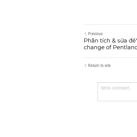
Previous
Phân tích & sửa đ
change of Pentland.
Return to site
Submit
Can