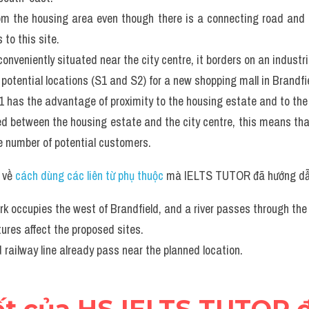
 from the housing area even though there is a connecting road and 
 to this site.
onveniently situated near the city centre, it borders on an industri
tential locations (S1 and S2) for a new shopping mall in Brandfie
 has the advantage of proximity to the housing estate and to the 
ed between the housing estate and the city centre, this means that
e number of potential customers.
về 
cách dùng các liên từ phụ thuộc
 mà IELTS TUTOR đã hướng dẫn
rk occupies the west of Brandfield, and a river passes through the 
tures affect the proposed sites. 
 railway line already pass near the planned location.
iết của HS IELTS TUTOR 