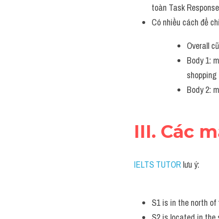
toàn Task Response
Có nhiều cách để ch
Overall c
Body 1: m
shopping 
Body 2: m
III. Các 
IELTS TUTOR
 lưu ý:
S1 is in the north of 
S2 is located in the