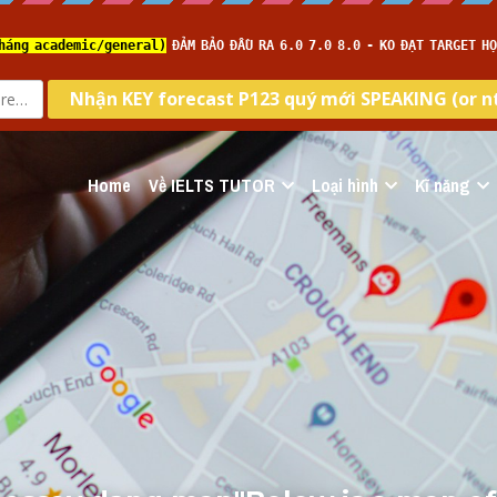
Home
Về IELTS TUTOR
Loại hình
Kĩ năng