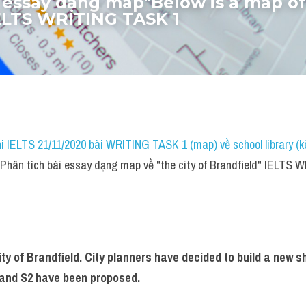
 essay dạng map"Below is a map of t
IELTS WRITING TASK 1
i IELTS 21/11/2020 bài WRITING TASK 1 (map) về school library (k
hân tích bài essay dạng map về "the city of Brandfield" IELTS
ty of Brandfield. City planners have decided to build a new sh
1 and S2 have been proposed.