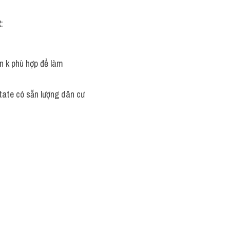
:
n k phù hợp để làm 
tate có sẵn lượng dân cư 