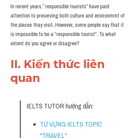
Đề thi IELTS thật
In recent years,” responsible tourists” have paid 
attention to preserving both culture and environmrnt of 
Advice
the places thay visit. However, some people say that it 
is impossible to be a “responsible tourist”. To what 
IELTS Advice
extent do you agree or disagree?
Đề thi thật Task 2
II. Kiến thức liên 
Listening
quan 
Speaking
Writing
Reading
IELTS TUTOR hướng dẫn:
Business
TỪ VỰNG IELTS TOPIC 
"TRAVEL" 