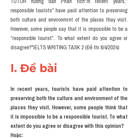
TUTOR hướng dẫn Phân tích"In recent years,” 
Task 2
responsible tourists” have paid attention to preserving 
Từ vựng theo topic
both culture and environmrnt of the places thay visit. 
However, some people say that it is impossible to be a 
Từ vựng theo Topic
“responsible tourist”. To what extent do you agree or 
Grammar
disagree?"IELTS WRITING TASK 2 (Đề thi 8/4/2024)
Map
I. Đề bài 
Cam
Environment
In recent years, tourists have paid attention to 
preserving both the culture and environment of the 
Đề thi thật Task 1
places they visit. However, some people think that 
Process
it is impossible to be a responsible tourist. To what 
extent do you agree or disagree with this opinion?
Task 1
Hoặc: