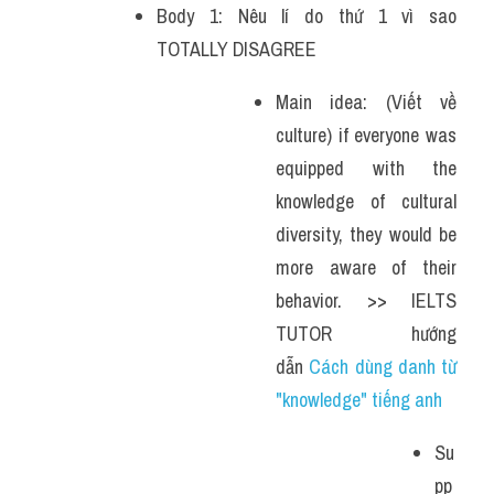
Body 1: Nêu lí do thứ 1 vì sao 
TOTALLY DISAGREE
Main idea: (Viết về 
culture) if everyone was 
equipped with the 
knowledge of cultural 
diversity, they would be 
more aware of their 
behavior. >> IELTS 
TUTOR hướng 
dẫn 
Cách dùng danh từ 
"knowledge" tiếng anh
Su
pp