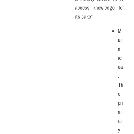
access knowledge for 
its sake”
M
ai
n 
id
ea
: 
Th
e 
pri
m
ar
y 