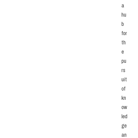
a 
hu
b 
for 
th
e 
pu
rs
uit 
of 
kn
ow
led
ge 
an