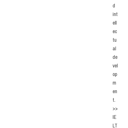
d 
int
ell
ec
tu
al 
de
vel
op
m
en
t. 
>> 
IE
LT