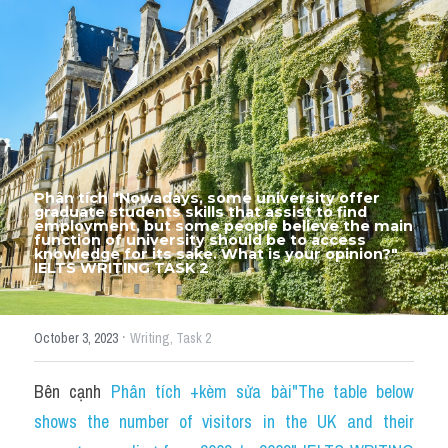
Thư Tín
Thành tích học viên
Mixed
SGK
Vocabularies
Phân tích "Nowadays, some university offer 
graduate students skills that assist to find 
Đề writing theo topic
employment, but some people believe the main 
function of university should be to access 
knowledge for its sake. What is your opinion?" 
IELTS WRITING TASK 2
Pie
Line graph
·
October 3, 2023
Writing,
Task 2
Bar chart
Bên cạnh 
Phân tích +kèm sửa bài"The table below 
Đề thi thật IELTS GENERAL
shows the number of visitors in the UK and their 