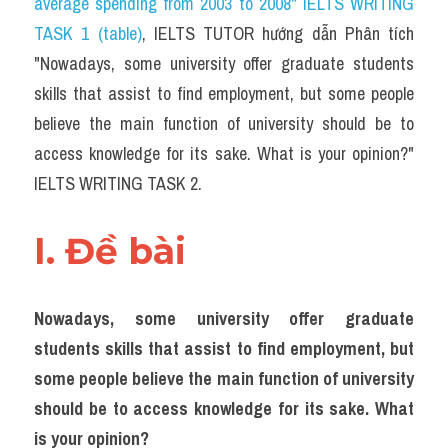
average spending from 2003 to 2008" IELTS WRITING 
Task 2
TASK 1 (table)
, IELTS TUTOR hướng dẫn Phân tích 
Từ vựng theo topic
"Nowadays, some university offer graduate students 
skills that assist to find employment, but some people 
Từ vựng theo Topic
believe the main function of university should be to 
Grammar
access knowledge for its sake. What is your opinion?" 
IELTS WRITING TASK 2.
Map
Cam
I. Đề bài 
Environment
Nowadays, some university offer graduate 
Đề thi thật Task 1
students skills that assist to find employment, but 
Process
some people believe the main function of university 
should be to access knowledge for its sake. What 
Task 1
is your opinion?