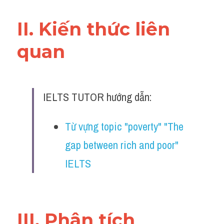
Đề thi IELTS thật
II. Kiến thức liên 
Advice
quan 
IELTS Advice
Đề thi thật Task 2
IELTS TUTOR hướng dẫn:
Listening
Speaking
Từ vựng topic "poverty" "The 
gap between rich and poor" 
Writing
IELTS
Reading
Business
III. Phân tích 