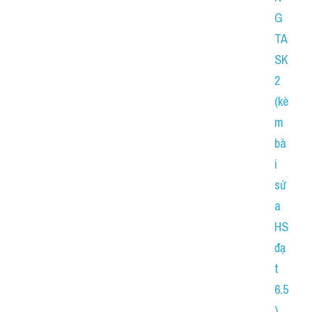
G 
TA
SK 
2 
(kè
m 
bà
i 
sử
a 
HS 
đạ
t 
6.5
)