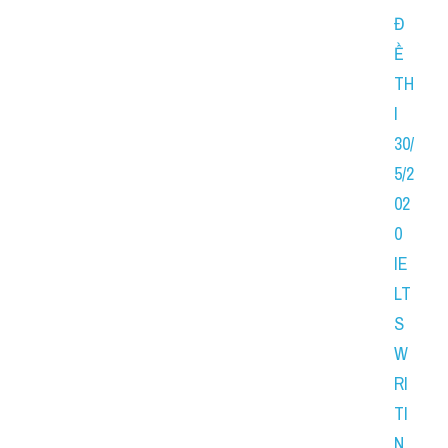
Đ
Ề 
TH
I 
30/
5/2
02
0 
IE
LT
S 
W
RI
TI
N