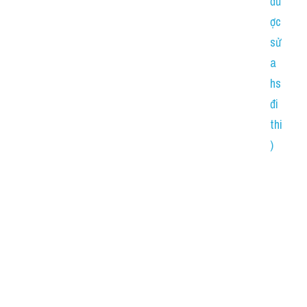
đư
ợc 
sử
a 
hs 
đi 
thi
)