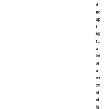
d 
ad
ap
ta
bili
ty, 
wh
ich 
ar
e 
es
se
nti
al 
in 