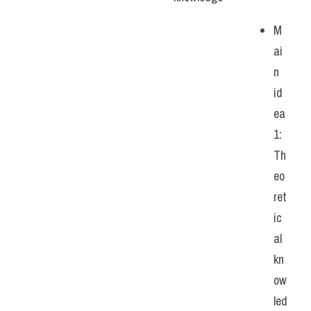
M
ai
n 
id
ea 
1: 
Th
eo
ret
ic
al 
kn
ow
led