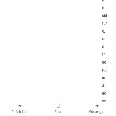
d 
cul
tur
e, 
an
d 
th
eo
ret
ic
al 
ed
uc
ati
Thành tích
Zalo
Messenger