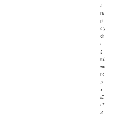
a 
ra
pi
dly 
ch
an
gi
ng 
wo
rld
.>
> 
IE
LT
S 