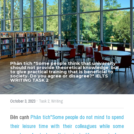
Thư Tín
Thành tích học viên
Mixed
SGK
Vocabularies
Phân tích "Some people think that university 
Đề writing theo topic
should not provide theoretical knowledge, but 
to give practical training that is beneficial to 
society. Do you agree or disagree?" IELTS 
WRITING TASK 2
Pie
Line graph
·
October 3, 2023
Task 2,
Writing
Bar chart
Bên cạnh 
Phân tích"Some people do not mind to spend 
Đề thi thật IELTS GENERAL
their leisure time with their colleagues while some 