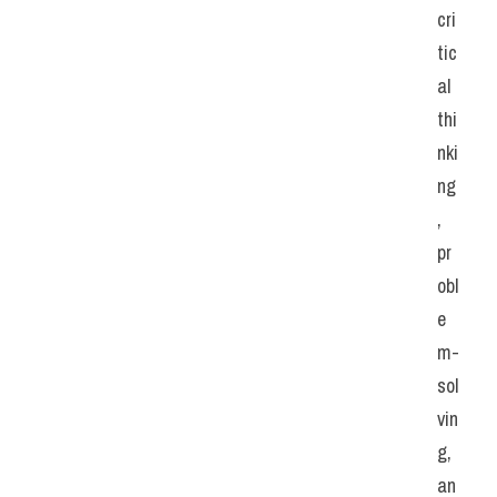
cri
tic
al 
thi
nki
ng
, 
pr
obl
e
m-
sol
vin
g, 
an