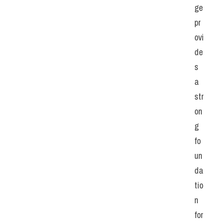
ge 
pr
ovi
de
s 
a 
str
on
g 
fo
un
da
tio
n 
for 