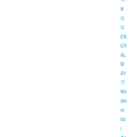
N
G 
G
EN
ER
AL 
M
ÁY 
TÍ
NH 
(kè
m 
bà
i 