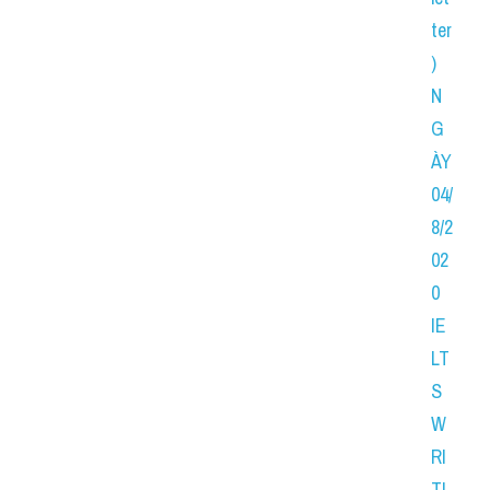
ter
) 
N
G
ÀY 
04/
8/2
02
0 
IE
LT
S 
W
RI
TI