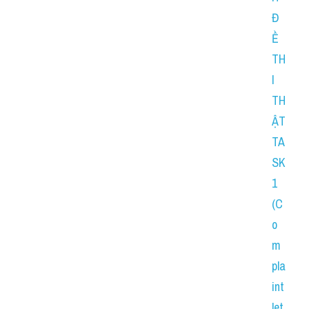
Đ
Ề 
TH
I 
TH
ẬT 
TA
SK 
1 
(C
o
m
pla
int 
let