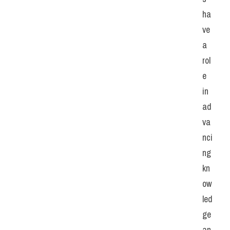
ha
ve 
a 
rol
e 
in 
ad
va
nci
ng 
kn
ow
led
ge 
an