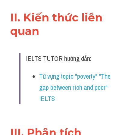
Đề thi IELTS thật
II. Kiến thức liên 
Advice
quan 
IELTS Advice
Đề thi thật Task 2
IELTS TUTOR hướng dẫn:
Listening
Speaking
Từ vựng topic "poverty" "The 
gap between rich and poor" 
Writing
IELTS
Reading
Business
III. Phân tích 