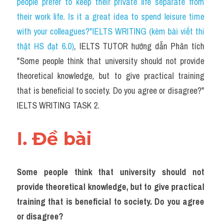
people prefer to keep their private life separate from 
Task 2
their work life. Is it a great idea to spend leisure time 
Từ vựng theo topic
with your colleagues?"IELTS WRITING (kèm bài viết thi 
thật HS đạt 6.0)
, IELTS TUTOR hướng dẫn Phân tích 
Từ vựng theo Topic
"Some people think that university should not provide 
Grammar
theoretical knowledge, but to give practical training 
that is beneficial to society. Do you agree or disagree?" 
Map
IELTS WRITING TASK 2.
Cam
I. Đề bài 
Environment
Đề thi thật Task 1
Some people think that university should not 
Process
provide theoretical knowledge, but to give practical 
training that is beneficial to society. Do you agree 
Task 1
or disagree?