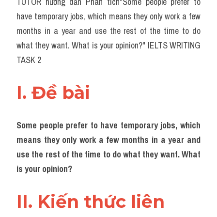
TUTOR hướng dẫn Phân tích"Some people prefer to 
Task 2
have temporary jobs, which means they only work a few 
Từ vựng theo topic
months in a year and use the rest of the time to do 
what they want. What is your opinion?" IELTS WRITING 
Từ vựng theo Topic
TASK 2
Grammar
I. Đề bài 
Map
Cam
Some people prefer to have temporary jobs, which 
Environment
means they only work a few months in a year and 
use the rest of the time to do what they want. What 
Đề thi thật Task 1
is your opinion?
Process
II. Kiến thức liên 
Task 1