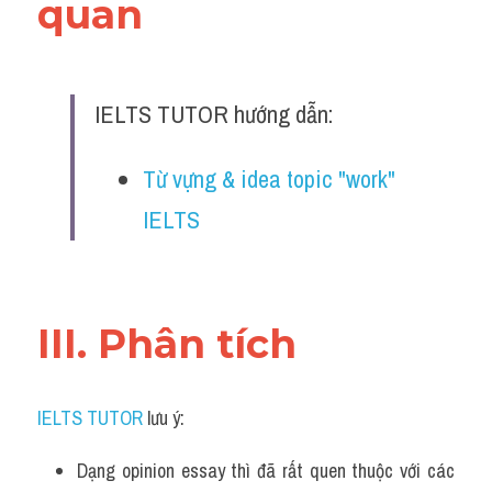
quan 
Đề thi IELTS thật
Advice
IELTS TUTOR hướng dẫn:
IELTS Advice
Đề thi thật Task 2
Từ vựng & idea topic "work" 
IELTS
Listening
Speaking
Writing
III. Phân tích 
Reading
IELTS TUTOR
 lưu ý:
Business
Dạng opinion essay thì đã rất quen thuộc với các 