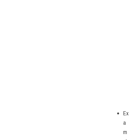
Ex
a
m