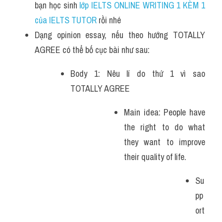
bạn học sinh
 lớp IELTS ONLINE WRITING 1 KÈM 1 
của IELTS TUTOR 
rồi nhé
Dạng opinion essay, nếu theo hướng TOTALLY 
AGREE có thể bố cục bài như sau:
Body 1: Nêu lí do thứ 1 vì sao 
TOTALLY AGREE
Main idea: People have 
the right to do what 
they want to improve 
their quality of life.  
Su
pp
ort