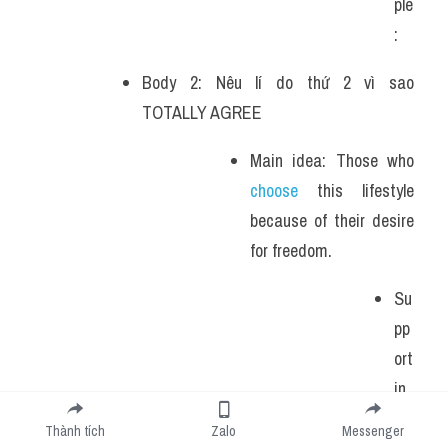
ple
: 
Body 2: Nêu lí do thứ 2 vì sao 
TOTALLY AGREE
Main idea: Those who 
choose 
this lifestyle 
because of their desire 
for freedom. 
Su
pp
ort
in
g 
Thành tích
Zalo
Messenger