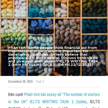
Thư Tín
Thành tích học viên
Mixed
SGK
Vocabularies
Phân tích"
Some people think financial aid from 
international organization is important for 
Đề writing theo topic
developing countries. Others believe that 
practical aid is more useful. Discuss both views 
and give your own opinion
"IELTS WRITING TASK 
2 (kèm bài sửa HS đạt 6.5) (Đề thi 22/12/2022)
Pie
Line graph
·
December 28, 2023
Task 2
Bar chart
Bên cạnh 
Phân tích bài essay về "The number of visitors 
Đề thi thật IELTS GENERAL
in the UK" IELTS WRITING TASK 1 (table)
, IELTS 