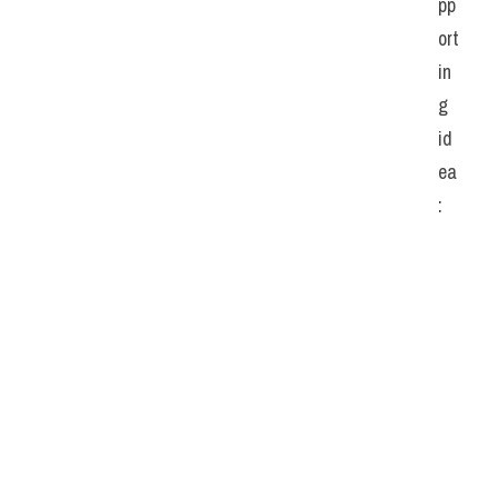
pp
ort
in
g 
id
ea
: