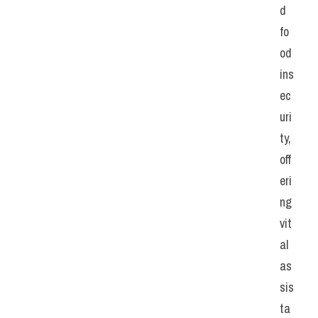
d 
fo
od 
ins
ec
uri
ty, 
off
eri
ng 
vit
al 
as
sis
ta