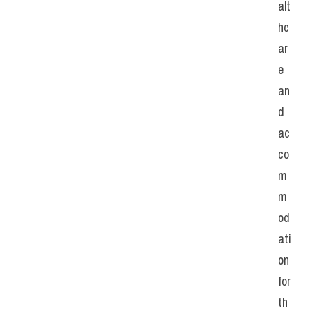
alt
hc
ar
e 
an
d 
ac
co
m
m
od
ati
on 
for 
th