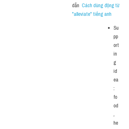
dẫn  
Cách dùng động từ 
"alleviate" tiếng anh 
Su
pp
ort
in
g 
id
ea
: 
fo
od
, 
he