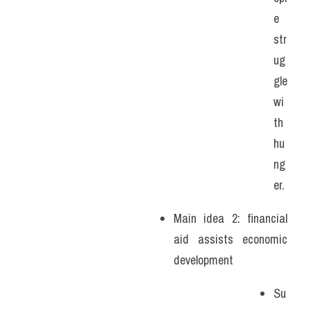
e 
str
ug
gle 
wi
th 
hu
ng
er.
Main idea 2: financial 
aid assists economic 
development
Su