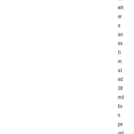
wh
er
e 
an 
es
ti
m
at
ed 
38 
mil
lio
n 
pe
opl