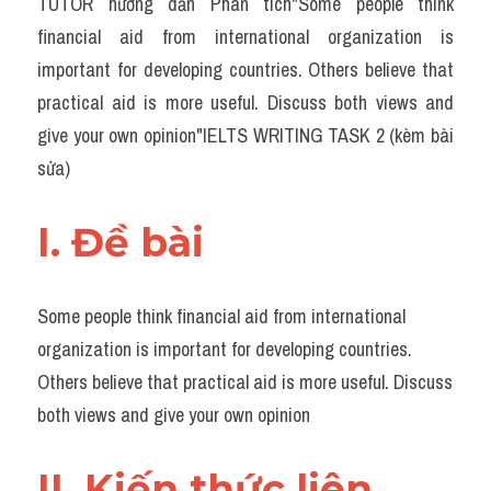
TUTOR hướng dẫn Phân tích"Some people think 
Task 2
financial aid from international organization is 
Từ vựng theo topic
important for developing countries. Others believe that 
practical aid is more useful. Discuss both views and 
Từ vựng theo Topic
give your own opinion"IELTS WRITING TASK 2 (kèm bài 
Grammar
sửa)
Map
I. Đề bài 
Cam
Environment
Some people think financial aid from international 
organization is important for developing countries. 
Đề thi thật Task 1
Others believe that practical aid is more useful. Discuss 
Process
both views and give your own opinion
Task 1
II. Kiến thức liên 