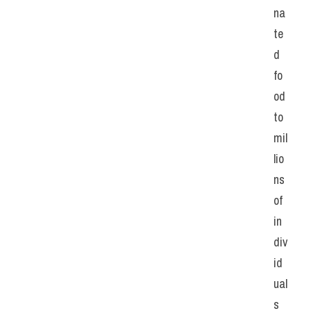
na
te
d 
fo
od 
to 
mil
lio
ns 
of 
in
div
id
ual
s 