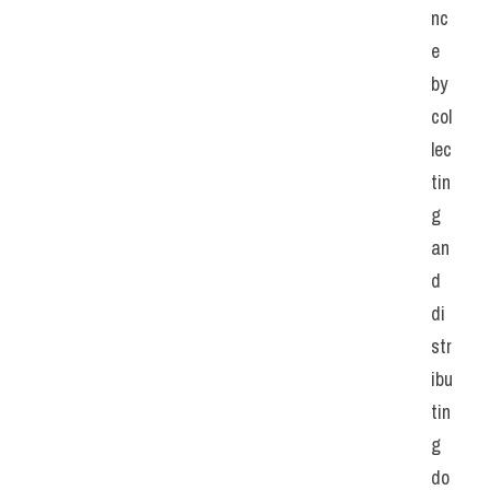
nc
e 
by 
col
lec
tin
g 
an
d 
di
str
ibu
tin
g 
do