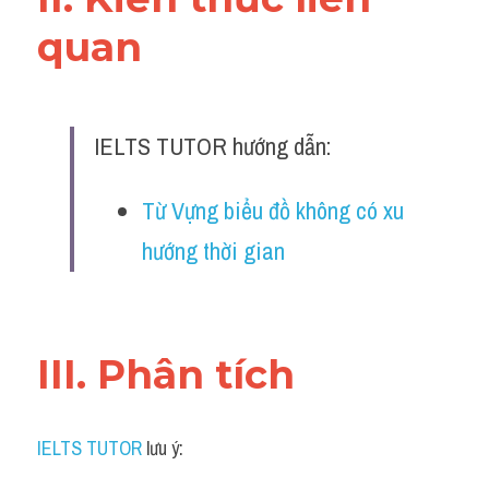
Đề thi IELTS thật
quan 
Advice
IELTS Advice
IELTS TUTOR hướng dẫn:
Đề thi thật Task 2
Từ Vựng biểu đồ không có xu 
Listening
hướng thời gian
Speaking
Writing
III. Phân tích 
Reading
Business
IELTS TUTOR
 lưu ý: