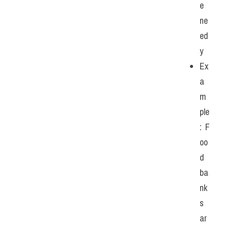
e 
ne
ed
y
Ex
a
m
ple
: F
oo
d 
ba
nk
s 
ar