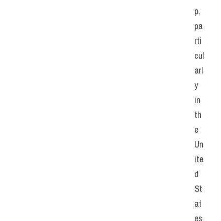
p, 
pa
rti
cul
arl
y 
in 
th
e 
Un
ite
d 
St
at
es 