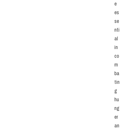
e 
es
se
nti
al 
in 
co
m
ba
tin
g 
hu
ng
er 
an