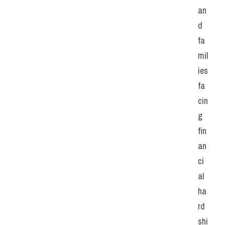
an
d 
fa
mil
ies 
fa
cin
g 
fin
an
ci
al 
ha
rd
shi