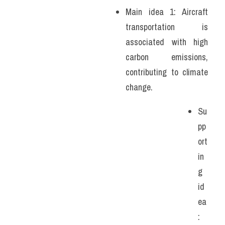
Main idea 1: Aircraft 
transportation is 
associated with high 
carbon emissions, 
contributing to climate 
change. 
Su
pp
ort
in
g 
id
ea
: 