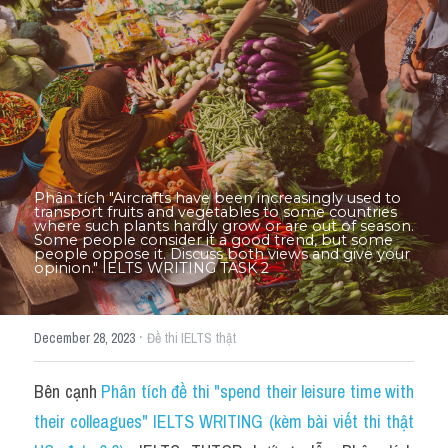
Thư Tín
Thành tích học viên
Mixed
SGK
Vocabularies
Phân tích "Aircrafts have been increasingly used to 
transport fruits and vegetables to some countries 
Đề writing theo topic
where such plants hardly grow or are out of season. 
Some people consider it a good trend, but some 
people oppose it. Discuss both views and give your 
opinion." IELTS WRITING TASK 2
Pie
Line graph
·
December 28, 2023
Đề thi IELTS thật
Bar chart
Bên cạnh 
Phân tích đề thi "spend their leisure time with 
Đề thi thật IELTS GENERAL
their colleagues" IELTS WRITING (kèm bài viết thi thật 