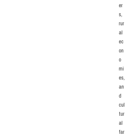
er
s, 
rur
al 
ec
on
o
mi
es, 
an
d 
cul
tur
al 
far