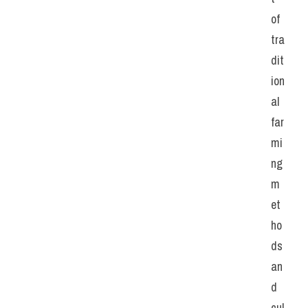
of 
tra
dit
ion
al 
far
mi
ng 
m
et
ho
ds 
an
d 
cul