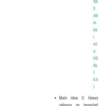
SK 
2 
(kè
m 
bà
i 
sử
a 
HS 
đạ
t 
6.5
)
Main idea 2: Heavy 
reliance on imported 