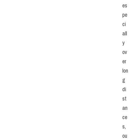
es
pe
ci
all
y 
ov
er 
lon
g 
di
st
an
ce
s, 
ou