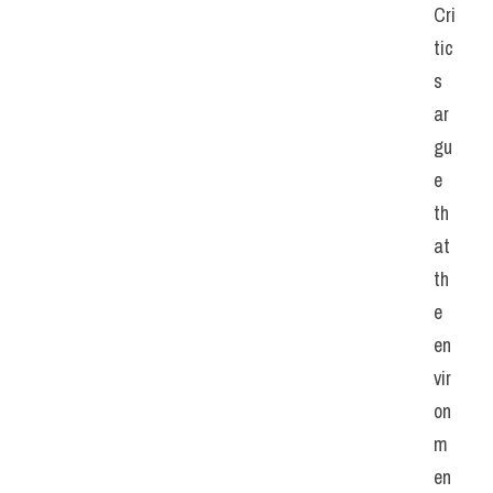
Cri
tic
s 
ar
gu
e 
th
at 
th
e 
en
vir
on
m
en