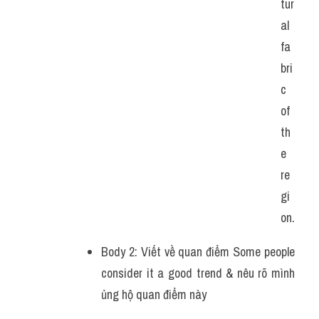
tur
al 
fa
bri
c 
of 
th
e 
re
gi
on.
Body 2: Viết về quan điểm Some people 
consider it a good trend & nêu rõ mình 
ủng hộ quan điểm này 