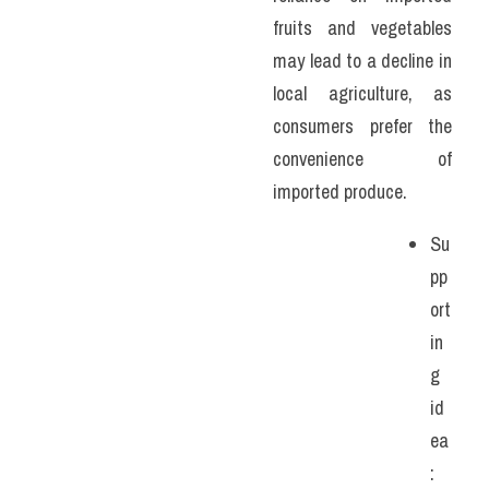
fruits and vegetables 
may lead to a decline in 
local agriculture, as 
consumers prefer the 
convenience of 
imported produce. 
Su
pp
ort
in
g 
id
ea
: 