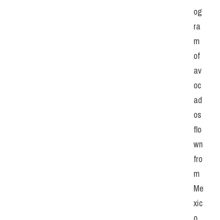
og
ra
m 
of 
av
oc
ad
os 
flo
wn 
fro
m 
Me
xic
o 