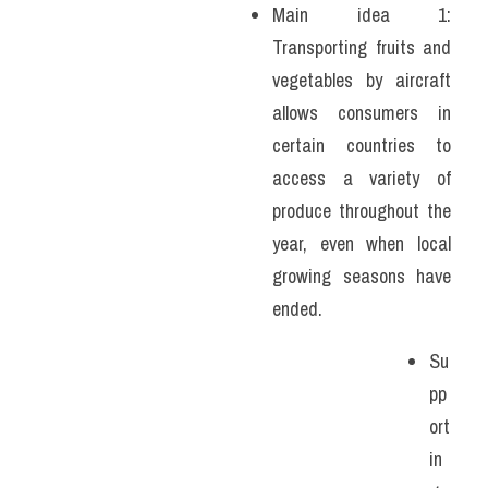
Main idea 1: 
Transporting fruits and 
vegetables by aircraft 
allows consumers in 
certain countries to 
access a variety of 
produce throughout the 
year, even when local 
growing seasons have 
ended. 
Su
pp
ort
in