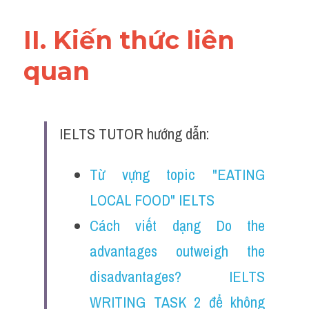
Đề thi IELTS thật
II. Kiến thức liên 
Advice
quan 
IELTS Advice
Đề thi thật Task 2
IELTS TUTOR hướng dẫn:
Listening
Speaking
Từ vựng topic "EATING 
LOCAL FOOD" IELTS
Writing
Cách viết dạng Do the 
Reading
advantages outweigh the 
Business
disadvantages? IELTS 
WRITING TASK 2 để không 