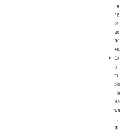
mi
ng 
pr
ac
tic
es.
Ex
a
m
ple
: In 
Ha
wa
ii, 
th