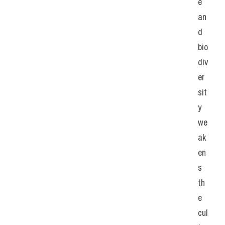
e 
an
d 
bio
div
er
sit
y 
we
ak
en
s 
th
e 
cul