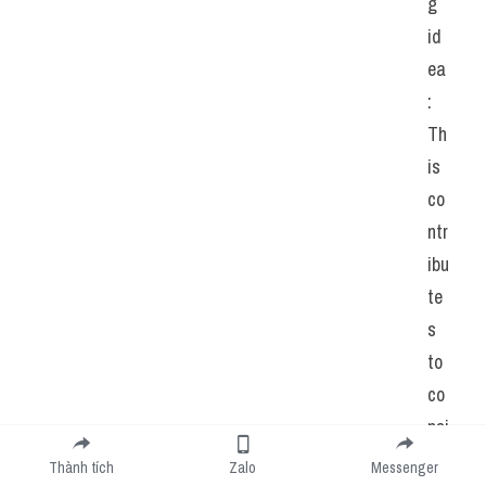
g 
id
ea
: 
Th
is 
co
ntr
ibu
te
s 
to 
co
nsi
st
Thành tích
Zalo
Messenger