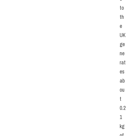
to 
th
e 
UK 
ge
ne
rat
es 
ab
ou
t 
0.2
1 
kg 
of 