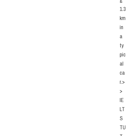
1.3
km 
in 
a 
ty
pic
al 
ca
r.>
> 
IE
LT
S  
TU