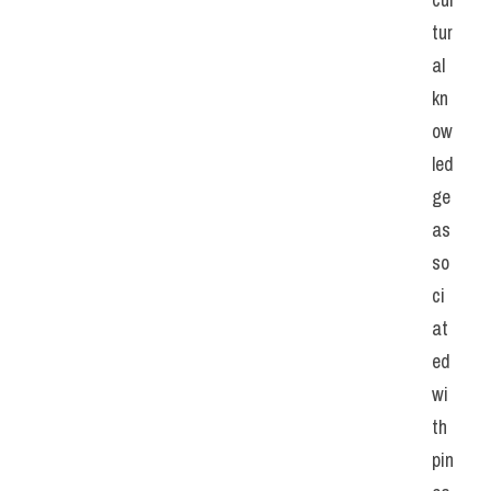
tur
al 
kn
ow
led
ge 
as
so
ci
at
ed 
wi
th 
pin