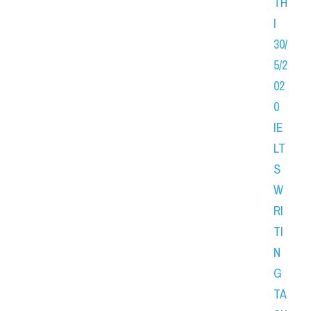
TH
I 
30/
5/2
02
0 
IE
LT
S 
W
RI
TI
N
G 
TA