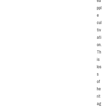
ea
ppl
e 
cul
tiv
ati
on. 
Th
is 
los
s 
of 
he
rit
ag