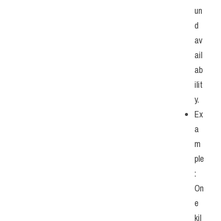
un
d 
av
ail
ab
ilit
y.
Ex
a
m
ple
: 
On
e 
kil