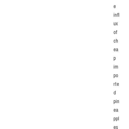
e 
infl
ux 
of 
ch
ea
p 
im
po
rte
d 
pin
ea
ppl
es 