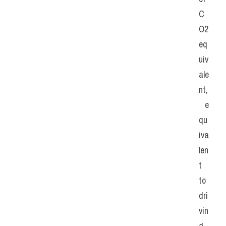
C
O2 
eq
uiv
ale
nt,
 e
qu
iva
len
t 
to 
dri
vin
g 