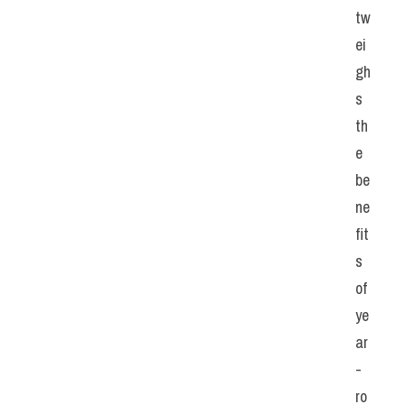
tw
ei
gh
s 
th
e 
be
ne
fit
s 
of 
ye
ar
-
ro