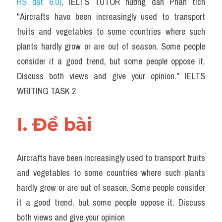
HS đạt 6.0)
, IELTS TUTOR hướng dẫn Phân tích 
Task 2
"Aircrafts have been increasingly used to transport 
Từ vựng theo topic
fruits and vegetables to some countries where such 
plants hardly grow or are out of season. Some people 
Từ vựng theo Topic
consider it a good trend, but some people oppose it. 
Grammar
Discuss both views and give your opinion." IELTS 
WRITING TASK 2
Map
Cam
I. Đề bài 
Environment
Aircrafts have been increasingly used to transport fruits 
Đề thi thật Task 1
and vegetables to some countries where such plants 
Process
hardly grow or are out of season. Some people consider 
it a good trend, but some people oppose it. Discuss 
Task 1
both views and give your opinion