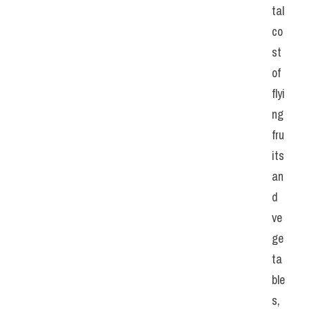
tal 
co
st 
of 
flyi
ng 
fru
its 
an
d 
ve
ge
ta
ble
s, 