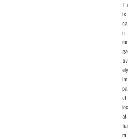
Th
is 
ca
n 
ne
ga
tiv
ely 
im
pa
ct 
loc
al 
far
m