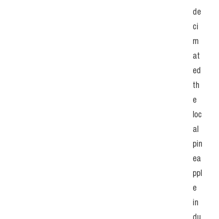
de
ci
m
at
ed 
th
e 
loc
al 
pin
ea
ppl
e 
in
du