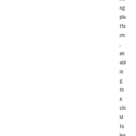
ng 
pla
tfo
rm
, 
en
abl
in
g 
th
e 
chi
ld 
to 
lea