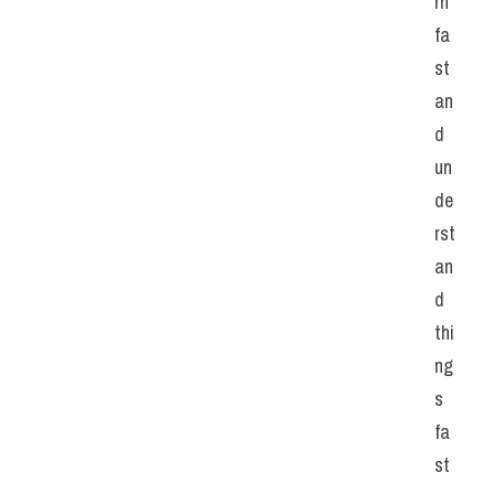
rn 
fa
st 
an
d 
un
de
rst
an
d 
thi
ng
s 
fa
st