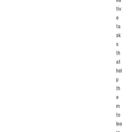
tiv
e 
ta
sk
s 
th
at 
hel
p 
th
e
m 
to 
lea