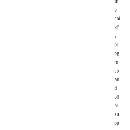
th
e 
chi
ld'
s 
pr
og
re
ss 
an
d 
off
er 
su
pp