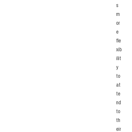
s 
m
or
e 
fle
xib
ilit
y 
to 
at
te
nd 
to 
th
eir 