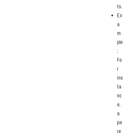
ts.
Ex
a
m
ple
: 
Fo
r 
ins
ta
nc
e, 
a 
pa
re