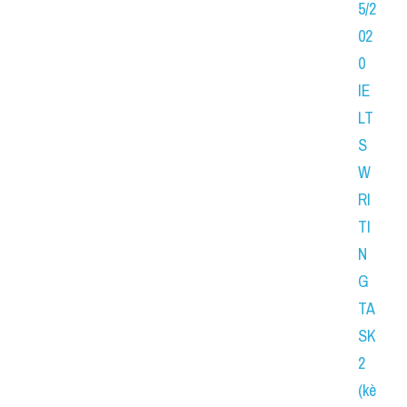
5/2
02
0 
IE
LT
S 
W
RI
TI
N
G 
TA
SK 
2 
(kè