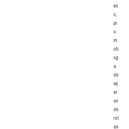
es
s, 
pr
o
m
oti
ng 
a 
de
ep
er 
un
de
rst
an