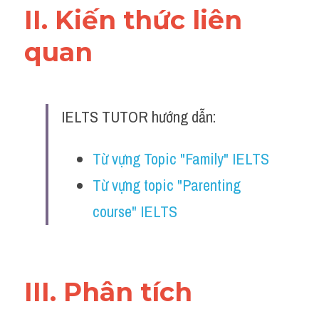
II. Kiến thức liên 
Đề thi IELTS thật
quan 
Advice
IELTS Advice
Đề thi thật Task 2
IELTS TUTOR hướng dẫn:
Listening
Từ vựng Topic "Family" IELTS 
Speaking
Từ vựng topic "Parenting 
course" IELTS
Writing
Reading
Business
III. Phân tích 