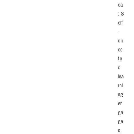
ea
: S
elf
-
dir
ec
te
d 
lea
rni
ng 
en
ga
ge
s 