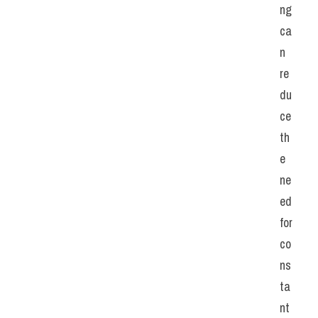
ng 
ca
n 
re
du
ce 
th
e 
ne
ed 
for 
co
ns
ta
nt 