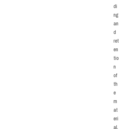
di
ng 
an
d 
ret
en
tio
n 
of 
th
e 
m
at
eri
al.