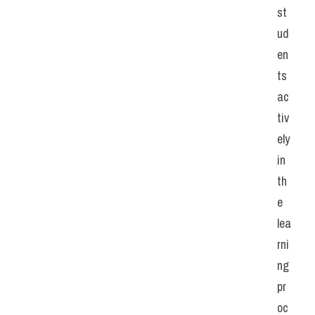
st
ud
en
ts 
ac
tiv
ely 
in 
th
e 
lea
rni
ng 
pr
oc