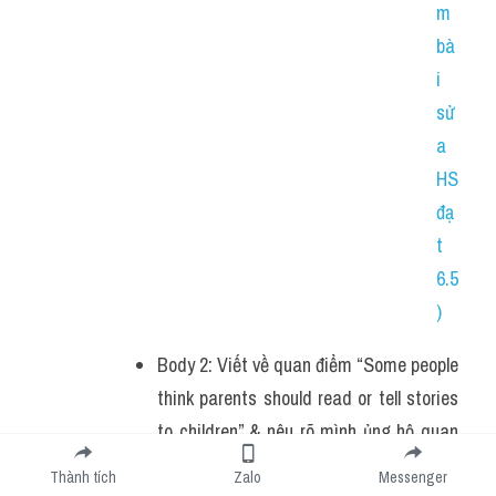
m 
bà
i 
sử
a 
HS 
đạ
t 
6.5
)
Body 2: Viết về quan điểm “Some people 
think parents should read or tell stories 
to children” & nêu rõ mình ủng hộ quan 
điểm này.
Thành tích
Zalo
Messenger