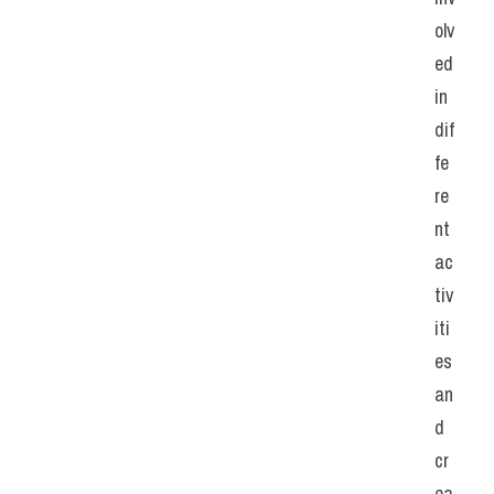
olv
ed 
in 
dif
fe
re
nt 
ac
tiv
iti
es 
an
d 
cr
ea