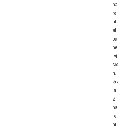
pa
re
nt
al 
su
pe
rvi
sio
n, 
giv
in
g 
pa
re
nt