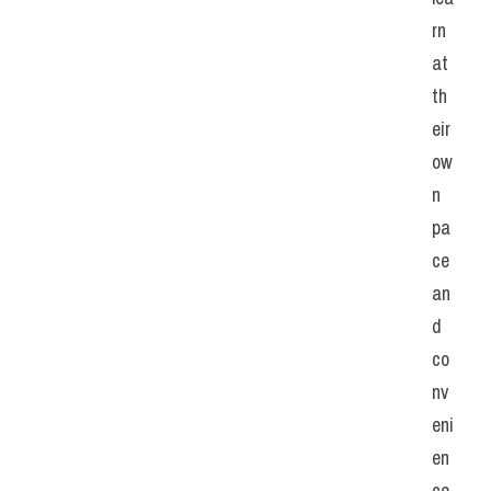
rn 
at 
th
eir 
ow
n 
pa
ce 
an
d 
co
nv
eni
en
ce. 