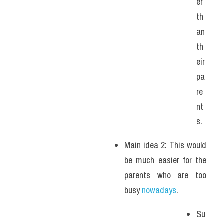
er 
th
an 
th
eir 
pa
re
nt
s.
Main idea 2: This would 
be much easier for the 
parents who are too 
busy 
nowadays
.
Su