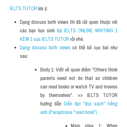
IELTS TUTOR
 lưu ý:
Dạng discuss both views thì đã rất quen thuộc với 
các bạn học sinh
 lớp IELTS ONLINE WRITING 1 
KÈM 1 của IELTS TUTOR 
rồi nhé.
Dạng discuss both views
 có thể bố cục bài như 
sau:
Body 1: Viết về quan điểm ''Others think 
parents need not do that as children 
can read books or watch TV and movies 
by themselves”. >> IELTS TUTOR 
hướng dẫn 
Diễn đạt "đọc sách" tiếng 
anh (Paraphrase "read book")
Main idea 1: When 