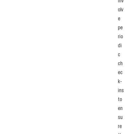
inv
olv
e 
pe
rio
di
c 
ch
ec
k-
ins 
to 
en
su
re 