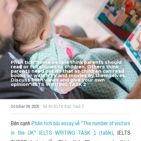
Thư Tín
Thành tích học viên
Mixed
SGK
Vocabularies
Phân tích"Some people think parents should 
read or tell stories to children. Others think 
Đề writing theo topic
parents need not do that as children can read 
books or watch TV and movies by themselves. 
Discuss both views and give your own 
opinion"IELTS WRITING TASK 2
Pie
Line graph
·
October 29, 2025
Đề thi IELTS thật,
Task 2
Bar chart
Bên cạnh 
Phân tích bài essay về "The number of visitors 
Đề thi thật IELTS GENERAL
in the UK" IELTS WRITING TASK 1 (table)
, IELTS 