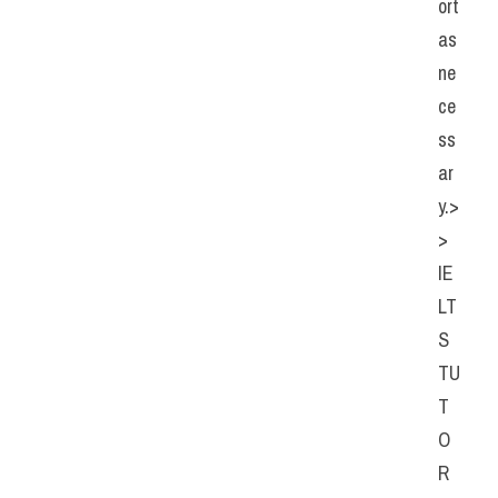
ort 
as 
ne
ce
ss
ar
y.>
> 
IE
LT
S  
TU
T
O
R  