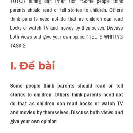
TUTOR hướng dẫn Phân tích "Some people think 
Task 2
parents should read or tell stories to children. Others 
Từ vựng theo topic
think parents need not do that as children can read 
books or watch TV and movies by themselves. Discuss 
Từ vựng theo Topic
both views and give your own opinion" IELTS WRITING 
Grammar
TASK 2.
Map
I. Đề bài 
Cam
Environment
Some people think parents should read or tell 
stories to children. Others think parents need not 
Đề thi thật Task 1
do that as children can read books or watch TV 
Process
and movies by themselves. Discuss both views and 
give your own opinion
Task 1