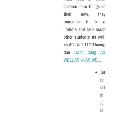
children learn things on 
their own, they 
remember it for a 
lifetime and also teach 
other students as well. 
>> IELTS TUTOR hướng 
dẫn 
Cách dùng AS 
WELL AS và AS WELL 
Su
pp
ort
in
g 
id