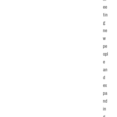
ee
tin
g 
ne
w 
pe
opl
e 
an
d 
ex
pa
nd
in
g 