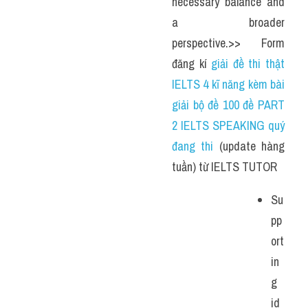
necessary balance and 
a broader 
perspective.>> Form 
đăng kí 
giải đề thi thật 
IELTS 4 kĩ năng kèm bài 
giải bộ đề 100 đề PART 
2 IELTS SPEAKING quý 
đang thi
 (update hàng 
tuần) từ IELTS TUTOR  
Su
pp
ort
in
g 
id