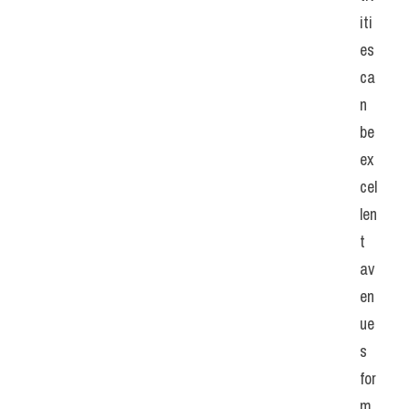
iti
es 
ca
n 
be 
ex
cel
len
t 
av
en
ue
s 
for 
m