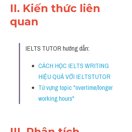
II. Kiến thức liên 
Đề thi IELTS thật
quan 
Advice
IELTS Advice
Đề thi thật Task 2
IELTS TUTOR hướng dẫn:
Listening
CÁCH HỌC IELTS WRITING 
Speaking
HIỆU QUẢ VỚI IELTSTUTOR
Từ vựng topic "overtime/longer 
Writing
working hours"
Reading
Business
III. Phân tích 