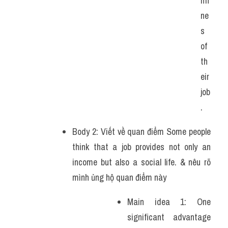
nfi
ne
s 
of 
th
eir 
job
.
Body 2: Viết về quan điểm Some people 
think that a job provides not only an 
income but also a social life. & nêu rõ 
mình ủng hộ quan điểm này 
Main idea 1: One 
significant advantage 