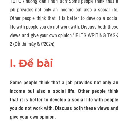
TUTOR hướng dẫn Phân tích"Some people think that a 
Task 2
job provides not only an income but also a social life. 
Từ vựng theo topic
Other people think that it is better to develop a social 
life with people you do not work with. Discuss both these 
Từ vựng theo Topic
views and give your own opinion."IELTS WRITING TASK 
Grammar
2 (Đề thi máy 6/7/2024)
Map
I. Đề bài 
Cam
Environment
Some people think that a job provides not only an 
income but also a social life. Other people think 
Đề thi thật Task 1
that it is better to develop a social life with people 
Process
you do not work with. Discuss both these views and 
give your own opinion.
Task 1