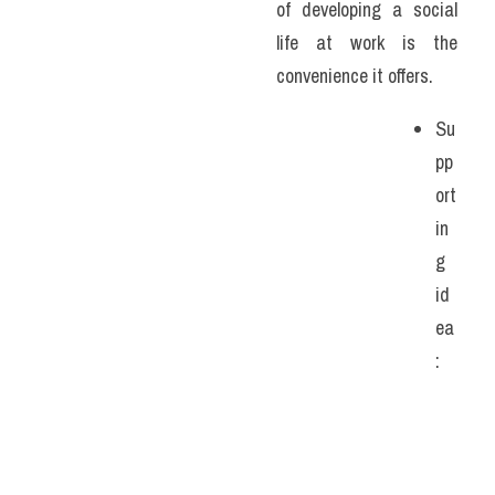
of developing a social 
life at work is the 
convenience it offers. 
Su
pp
ort
in
g 
id
ea
: