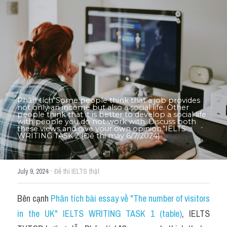
Thư Tín
Thành tích học viên
Mixed
SGK
Vocabularies
Phân tích"Some people think that a job provides 
not only an income but also a social life. Other 
Đề writing theo topic
people think that it is better to develop a social life 
with people you do not work with. Discuss both 
these views and give your own opinion."IELTS 
WRITING TASK 2 (Đề thi máy 6/7/2024)
Pie
Line graph
·
July 9, 2024
Đề thi IELTS thật
Bar chart
Bên cạnh 
Phân tích bài essay về "The number of visitors 
Đề thi thật IELTS GENERAL
in the UK" IELTS WRITING TASK 1 (table)
, IELTS 