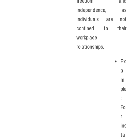
freedom and 
independence, as 
individuals are not 
confined to their 
workplace 
relationships. 
Ex
a
m
ple
: 
Fo
r 
ins
ta