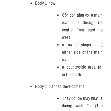
Body 1: now 
Còn đơn giản với a main 
road runs through its 
centre from east to 
west
a row of shops along 
either side of the main 
road
a countryside area far 
in the north.
Body 2: planned development
Thay đổi dễ thấy nhất là 
đường vành đai (The 