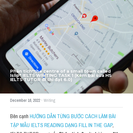
Thư Tín
Thành tích học viên
Mixed
SGK
Vocabularies
Đề writing theo topic
Phân tích"
the centre of a small town called 
Islip" IELTS WRITING TASK 1 (Kèm bài sửa HS 
IELTS TUTOR đi thi đạt 6.0)
Pie
Line graph
·
December 16, 2022
Writing
Bar chart
Bên cạnh 
HƯỚNG DẪN TỪNG BƯỚC CÁCH LÀM BÀI 
Đề thi thật IELTS GENERAL
TẬP MẪU IELTS READING DẠNG FILL IN THE GAP
, 