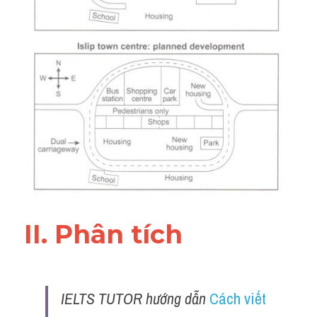
Đề thi IELTS thật
Advice
IELTS Advice
Đề thi thật Task 2
Listening
Speaking
Writing
II. Phân tích 
Reading
Business
IELTS TUTOR hướng dẫn 
Cách viết 