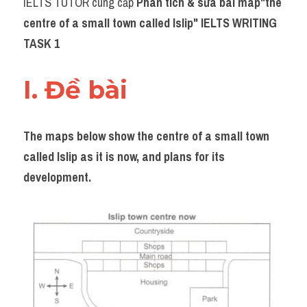
IELTS TUTOR cung cấp 
Phân tích & sửa bài map"
the 
Task 2
centre of a small town called Islip" IELTS WRITING 
Từ vựng theo topic
TASK 1
Từ vựng theo Topic
I. Đề bài 
Grammar
Map
The maps below show the centre of a small town 
called Islip as it is now, and plans for its 
Cam
development.
Environment
Đề thi thật Task 1
Process
Task 1