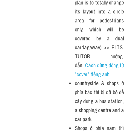
plan is to totally change 
its layout into a circle 
area for pedestrians 
only, which will be 
covered by a dual 
carriageway)  >> IELTS  
TUTOR  hướng  
dẫn  
Cách dùng động từ 
"cover" tiếng anh
countryside & shops ở 
phía bắc thì bị dỡ bỏ để 
xây dựng a bus station, 
a shopping centre and a 
car park. 
Shops ở phía nam thì 