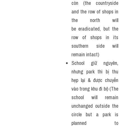
còn (the countryside 
and the row of shops in 
the north will 
be eradicated, but the 
row of shops in its 
southern side will 
remain intact)
School giữ nguyên, 
nhưng park thì bị thu 
hẹp lại & được chuyển 
vào trong khu đi bộ (The 
school will remain 
unchanged outside the 
circle but a park is 
planned to 