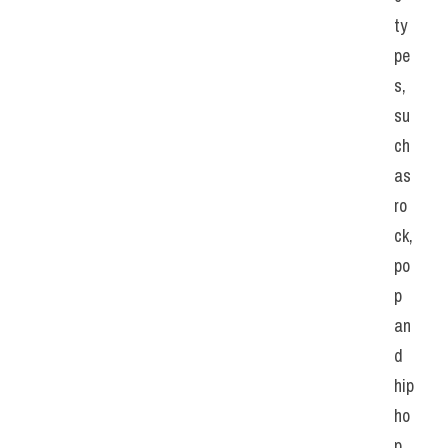
ty
pe
s, 
su
ch 
as 
ro
ck, 
po
p 
an
d 
hip 
ho
p, 