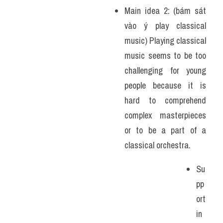
Main idea 2: (bám sát 
vào ý play classical 
music) Playing classical 
music seems to be too 
challenging for young 
people because it is 
hard to comprehend 
complex masterpieces 
or to be a part of a 
classical orchestra.
Su
pp
ort
in