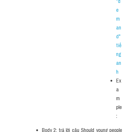
"d
e
m
an
d" 
tiế
ng 
an
h
Ex
a
m
ple
: 
Body 2: trả lời câu Should young people 