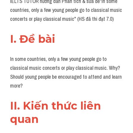
IELTS TUTOR hướng dẫn Phân tích & sửa đề"In some 
Task 2
countries, only a few young people go to classical music 
Từ vựng theo topic
concerts or play classical music" (HS đã thi đạt 7.0)
Từ vựng theo Topic
I. Đề bài
Grammar
Map
In some countries, only a few young people go to 
classical music concerts or play classical music. Why? 
Cam
Should young people be encouraged to attend and learn 
Environment
more?
Đề thi thật Task 1
II. Kiến thức liên 
Process
quan
Task 1