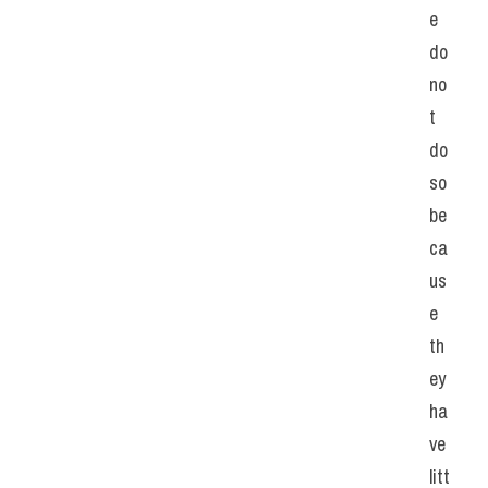
e 
do 
no
t 
do 
so 
be
ca
us
e 
th
ey 
ha
ve 
litt