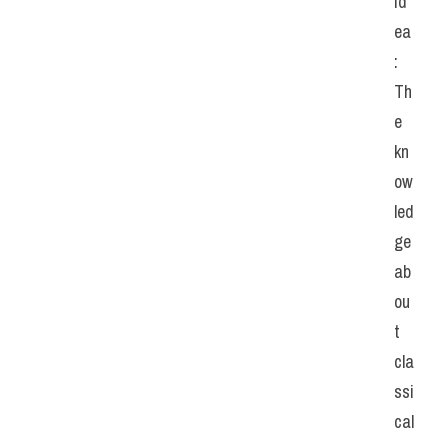
id
ea
: 
Th
e 
kn
ow
led
ge 
ab
ou
t 
cla
ssi
cal 