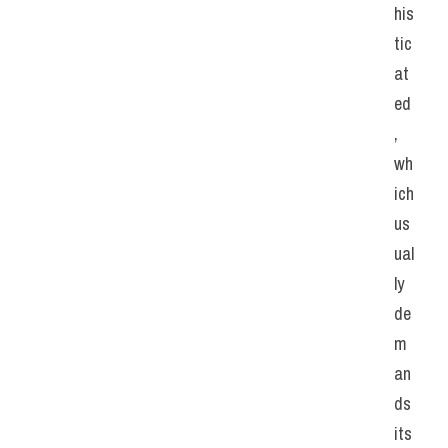
his
tic
at
ed
, 
wh
ich 
us
ual
ly 
de
m
an
ds 
its 