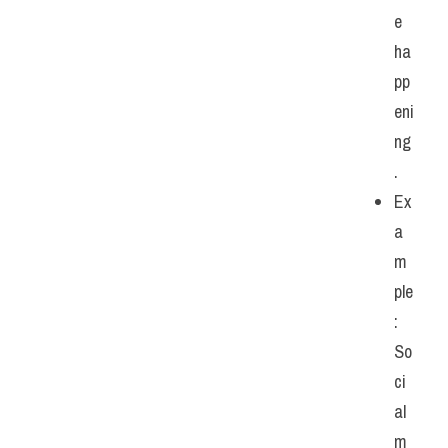
e 
ha
pp
eni
ng
. 
Ex
a
m
ple
: 
So
ci
al 
m