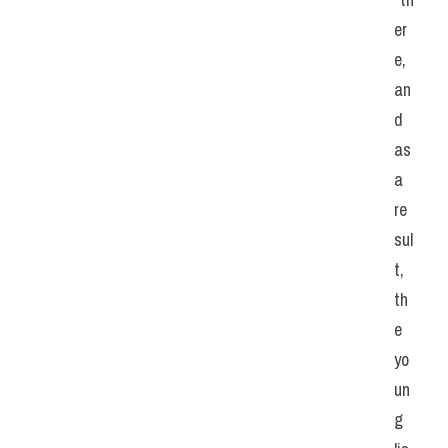
er
e, 
an
d 
as 
a 
re
sul
t, 
th
e 
yo
un
g 