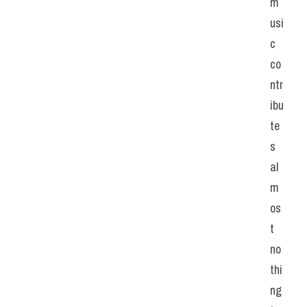
m
usi
c 
co
ntr
ibu
te
s 
al
m
os
t 
no
thi
ng 