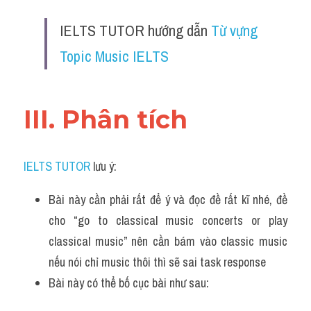
Đề thi IELTS thật
IELTS TUTOR hướng dẫn 
Từ vựng 
Advice
Topic Music IELTS
IELTS Advice
Đề thi thật Task 2
III. Phân tích 
Listening
IELTS TUTOR
 lưu ý:
Speaking
Bài này cần phải rất để ý và đọc đề rất kĩ nhé, đề 
Writing
cho “go to classical music concerts or play 
Reading
classical music” nên cần bám vào classic music 
nếu nói chỉ music thôi thì sẽ sai task response 
Business
Bài này có thể bố cục bài như sau: