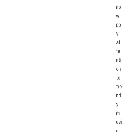
no
w 
pa
y 
at
te
nti
on 
to 
tre
nd
y 
m
usi
c 