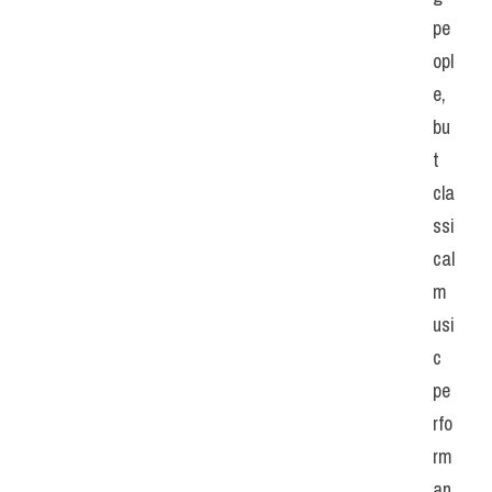
pe
opl
e, 
bu
t 
cla
ssi
cal 
m
usi
c 
pe
rfo
rm
an