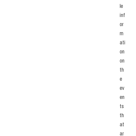
le 
inf
or
m
ati
on 
on 
th
e 
ev
en
ts 
th
at 
ar