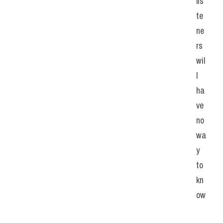
lis
te
ne
rs 
wil
l 
ha
ve 
no 
wa
y 
to 
kn
ow