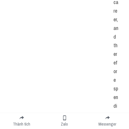
ca
re
er, 
an
d 
th
er
ef
or
e 
sp
en
di
ng 
ti
Thành tích
Zalo
Messenger