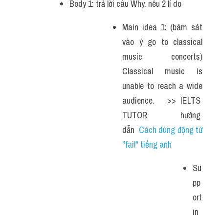
Body 1: trả lời câu Why, nêu 2 lí do 
Main idea 1: (bám sát 
vào ý go to classical 
music concerts) 
Classical music is 
unable to reach a wide 
audience.   >> IELTS  
TUTOR  hướng  
dẫn  
Cách dùng động từ 
"fail" tiếng anh
Su
pp
ort
in