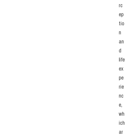
rc
ep
tio
n 
an
d 
life 
ex
pe
rie
nc
e, 
wh
ich 
ar