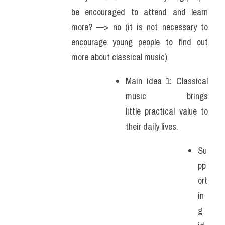
be encouraged to attend and learn 
more? —> no (it is not necessary to 
encourage young people to find out 
more about classical music) 
Main idea 1: Classical 
music brings 
little practical value to 
their daily lives. 
Su
pp
ort
in
g 