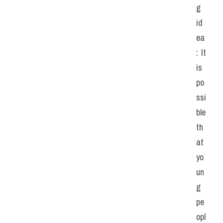
g 
id
ea
: It 
is 
po
ssi
ble 
th
at 
yo
un
g 
pe
opl