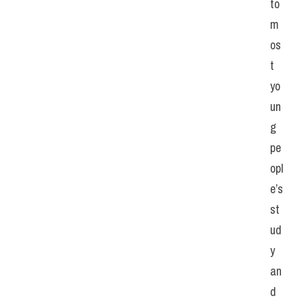
to 
m
os
t 
yo
un
g 
pe
opl
e’s 
st
ud
y 
an
d 