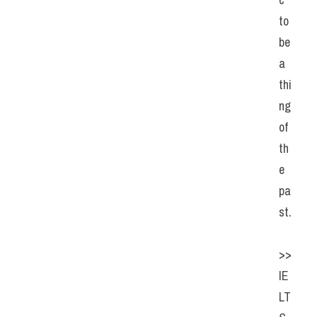
to 
be 
a 
thi
ng 
of 
th
e 
pa
st.
>> 
IE
LT