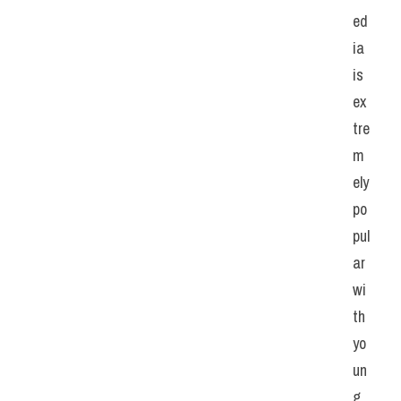
ed
ia 
is 
ex
tre
m
ely 
po
pul
ar 
wi
th 
yo
un
g 