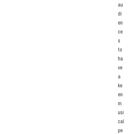
au
di
en
ce
s 
to 
ha
ve 
a 
ke
en 
m
usi
cal 
pe