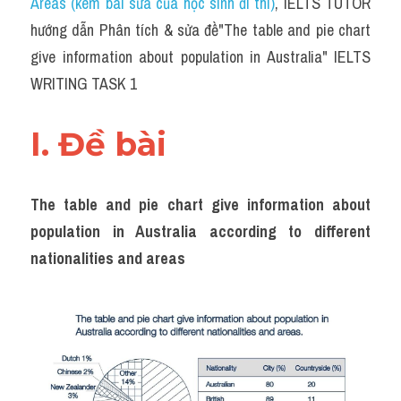
Areas (kèm bài sửa của học sinh đi thi)
, IELTS TUTOR 
Task 2
hướng dẫn Phân tích & sửa đề"The table and pie chart 
Từ vựng theo topic
give information about population in Australia" IELTS 
WRITING TASK 1
Từ vựng theo Topic
Grammar
I. Đề bài 
Map
The table and pie chart give information about 
Cam
population in Australia according to different 
Environment
nationalities and areas
Đề thi thật Task 1
Process
Task 1