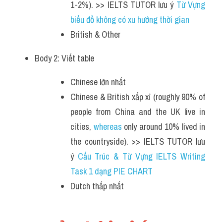
1-2%). >> IELTS TUTOR lưu ý 
Từ Vựng 
biểu đồ không có xu hướng thời gian
British & Other 
Body 2: Viết table 
Chinese lớn nhất 
Chinese & British xấp xỉ (roughly 90% of 
people from China and the UK live in 
cities, 
whereas 
only around 10% lived in 
the countryside). >> IELTS TUTOR lưu 
ý 
Cấu Trúc & Từ Vựng IELTS Writing 
Task 1 dạng PIE CHART
Dutch thấp nhất 