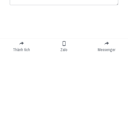
Submit
Cancel
Thành tích
Zalo
Messenger
Cookie Use
We use cookies to improve browsing experience, security, and data collection. By
accepting, you agree to the use of cookies for advertising and analytics. You can change
your cookie settings at any time.
Learn More