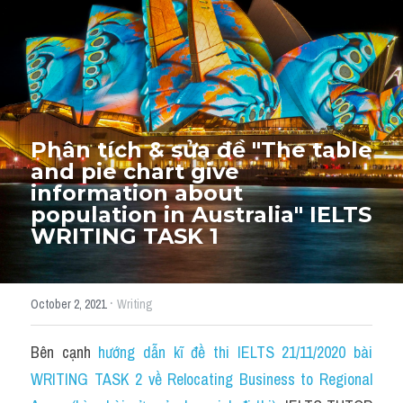
Thư Tín
Thành tích học viên
Mixed
SGK
Phân tích & sửa đề "The table 
Vocabularies
and pie chart give 
information about 
Đề writing theo topic
population in Australia" IELTS 
WRITING TASK 1
Pie
Line graph
·
October 2, 2021
Writing
Bar chart
Bên cạnh 
hướng dẫn kĩ đề thi IELTS 21/11/2020 bài 
Đề thi thật IELTS GENERAL
WRITING TASK 2 về Relocating Business to Regional 