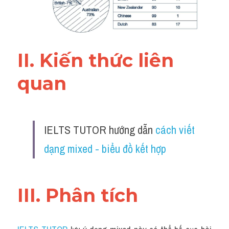
Đề thi IELTS thật
Advice
II. Kiến thức liên 
IELTS Advice
quan 
Đề thi thật Task 2
Listening
Speaking
IELTS TUTOR hướng dẫn 
cách viết 
dạng mixed - biểu đồ kết hợp
Writing
Reading
III. Phân tích 
Business