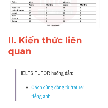
Đề thi IELTS thật
Advice
IELTS Advice
II. Kiến thức liên 
Đề thi thật Task 2
quan 
Listening
Speaking
Writing
IELTS TUTOR hướng dẫn:
Reading
Cách dùng động từ "retire" 
Business
tiếng anh