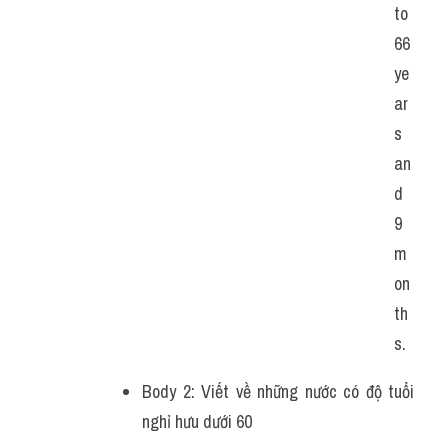
to 
66 
ye
ar
s 
an
d 
9 
m
on
th
s.
Body 2: Viết về những nước có độ tuổi 
nghỉ hưu dưới 60