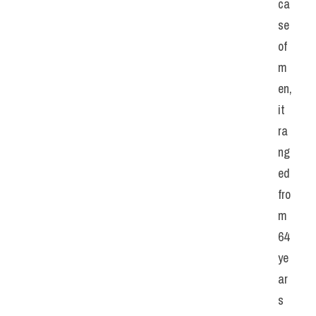
ca
se 
of 
m
en, 
it 
ra
ng
ed 
fro
m 
64 
ye
ar
s 