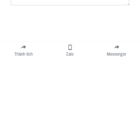
Submit
Cancel
Thành tích
Zalo
Messenger
Cookie Use
We use cookies to improve browsing experience, security, and data collection. By
accepting, you agree to the use of cookies for advertising and analytics. You can change
your cookie settings at any time.
Learn More