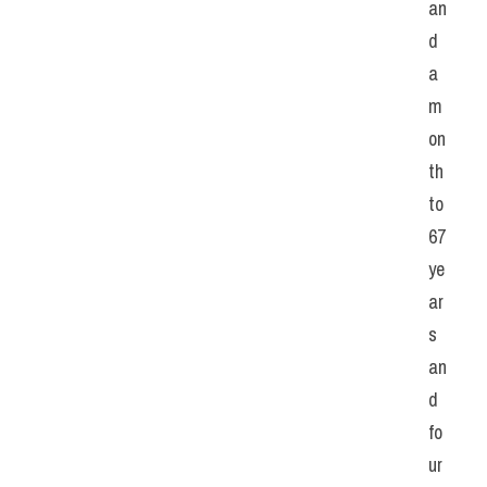
an
d 
a 
m
on
th 
to 
67 
ye
ar
s 
an
d 
fo
ur 