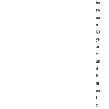
be
tw
ee
n 
63 
ye
ar
s 
an
d 
5 
m
on
th
s 