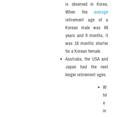
is observed in Korea. 
When the 
average
retirement age of a 
Korean male was 68 
years and 8 months, it 
was 18 months shorter 
for a Korean female. 
Australia, the USA and 
Japan had the next 
longer retirement ages. 
W
hil
e 
in 