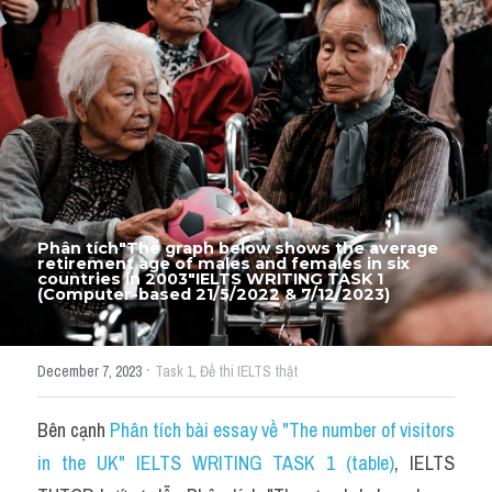
Thư Tín
Thành tích học viên
Mixed
SGK
Vocabularies
Đề writing theo topic
Phân tích"The graph below shows the average 
retirement age of males and females in six 
countries in 2003"IELTS WRITING TASK 1 
(Computer-based 21/5/2022 & 7/12/2023)
Pie
Line graph
·
December 7, 2023
Task 1,
Đề thi IELTS thật
Bar chart
Bên cạnh 
Phân tích bài essay về "The number of visitors 
Đề thi thật IELTS GENERAL
in the UK" IELTS WRITING TASK 1 (table)
, IELTS 