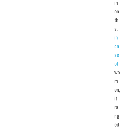
m
on
th
s, 
in 
ca
se 
of
wo
m
en, 
it 
ra
ng
ed 