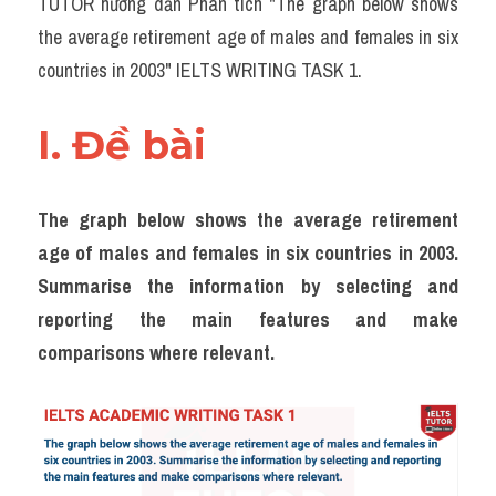
TUTOR hướng dẫn Phân tích "The graph below shows 
Task 2
the average retirement age of males and females in six 
Từ vựng theo topic
countries in 2003" IELTS WRITING TASK 1.
Từ vựng theo Topic
I. Đề bài 
Grammar
Map
The graph below shows the average retirement 
age of males and females in six countries in 2003. 
Cam
Summarise the information by selecting and 
Environment
reporting the main features and make 
comparisons where relevant.
Đề thi thật Task 1
Process
Task 1