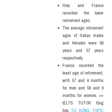
Italy and France 
recorded the lower 
retirement ages. 
The average retirement 
ages of Italian males 
and females were 58 
years and 57 years 
respectively. 
France recorded the 
least age of retirement, 
with 57 and 4 months 
for men and 56 and 9 
months for women. >> 
IELTS TUTOR tổng 
hợp 
TỪ VỰNG TOPIC 