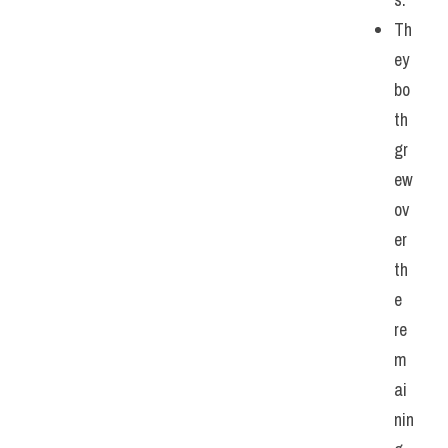
Th
ey 
bo
th 
gr
ew 
ov
er 
th
e 
re
m
ai
nin