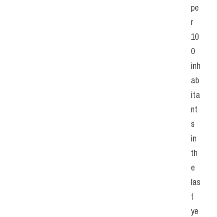
pe
r 
10
0 
inh
ab
ita
nt
s 
in 
th
e 
las
t 
ye