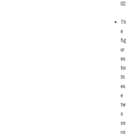
02.
Th
e 
fig
ur
es 
for 
th
es
e 
tw
o 
se
rvi