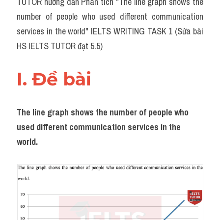
TUTOR hướng dẫn Phân tích "The line graph shows the 
Task 2
number of people who used different communication 
Từ vựng theo topic
services in the world" IELTS WRITING TASK 1 (Sửa bài 
HS IELTS TUTOR đạt 5.5)
Từ vựng theo Topic
Grammar
I. Đề bài 
Map
The line graph shows the number of people who 
Cam
used different communication services in the 
Environment
world.
Đề thi thật Task 1
Process
Task 1