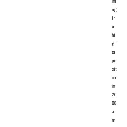
ini
ng 
th
e 
hi
gh
er 
po
sit
ion 
in 
20
08, 
at 
m