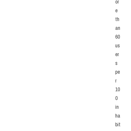
or
e 
th
an 
60 
us
er
s 
pe
r 
10
0 
in 
ha
bit