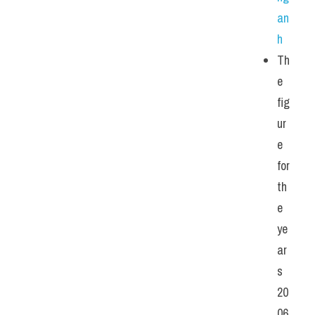
an
h
Th
e 
fig
ur
e 
for 
th
e 
ye
ar
s 
20
06