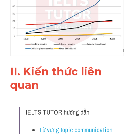
Đề thi IELTS thật
Advice
IELTS Advice
Đề thi thật Task 2
Listening
II. Kiến thức liên 
Speaking
quan 
Writing
Reading
IELTS TUTOR hướng dẫn:
Business
Từ vựng topic communication 