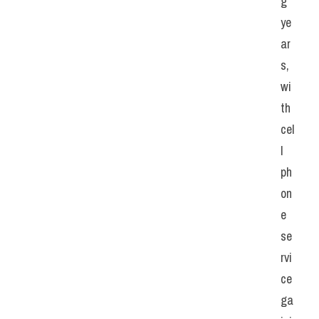
g 
ye
ar
s, 
wi
th 
cel
l 
ph
on
e 
se
rvi
ce 
ga