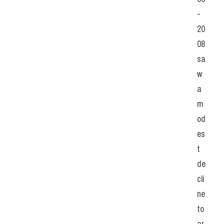
-
20
08 
sa
w 
a 
m
od
es
t 
de
cli
ne 
to 
ar