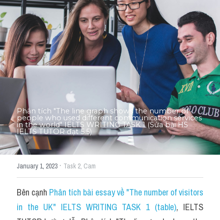
Thư Tín
Thành tích học viên
Mixed
SGK
Vocabularies
Đề writing theo topic
Phân tích "The line graph shows the number of 
people who used different communication services 
in the world" IELTS WRITING TASK 1 (Sửa bài HS 
IELTS TUTOR đạt 5.5)
Pie
Line graph
·
January 1, 2023
Task 2,
Cam
Bar chart
Bên cạnh 
Phân tích bài essay về "The number of visitors 
Đề thi thật IELTS GENERAL
in the UK" IELTS WRITING TASK 1 (table)
, IELTS 