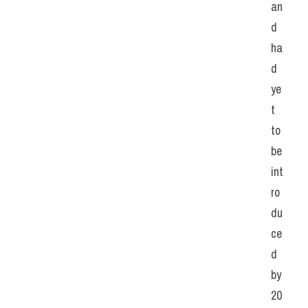
an
d 
ha
d 
ye
t 
to 
be 
int
ro
du
ce
d 
by 
20