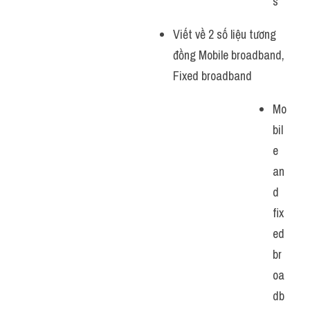
s
Viết về 2 số liệu tương 
đồng Mobile broadband, 
Fixed broadband
Mo
bil
e 
an
d 
fix
ed 
br
oa
db