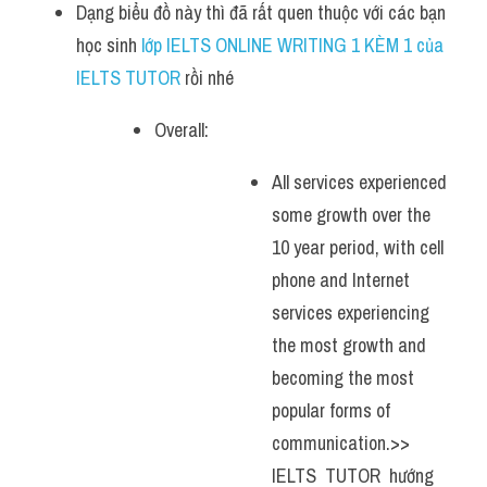
Dạng biểu đồ này thì đã rất quen thuộc với các bạn 
học sinh
 lớp IELTS ONLINE WRITING 1 KÈM 1 của 
IELTS TUTOR 
rồi nhé
Overall:
All services experienced 
some growth over the 
10 year period, with cell 
phone and Internet 
services experiencing 
the most growth and 
becoming the most 
popular forms of 
communication.>> 
IELTS  TUTOR  hướng  