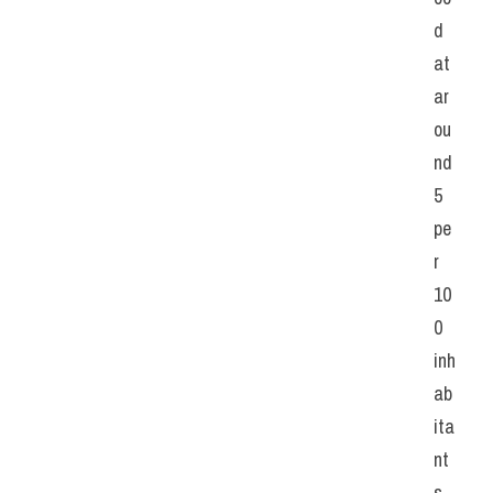
d 
at 
ar
ou
nd 
5 
pe
r 
10
0 
inh
ab
ita
nt
s. 