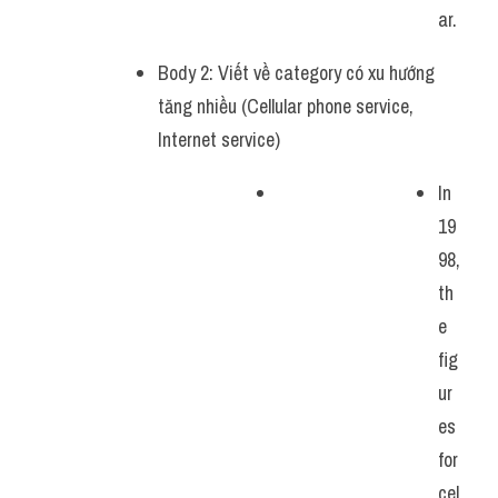
ar.
Body 2: Viết về category có xu hướng 
tăng nhiều (Cellular phone service, 
Internet service)
In 
19
98, 
th
e 
fig
ur
es 
for 
cel