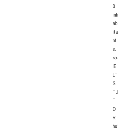
0 
inh
ab
ita
nt
s. 
>> 
IE
LT
S  
TU
T
O
R  
hư