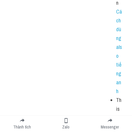
n 
Cá
ch 
dù
ng 
als
o 
tiế
ng 
an
h
Th
is 
nu
m
Thành tích
Zalo
Messenger