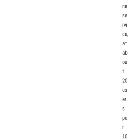
ne 
se
rvi
ce, 
at 
ab
ou
t 
20 
us
er
s 
pe
r 
10