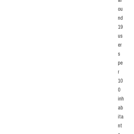
ou
nd 
19 
us
er
s 
pe
r 
10
0 
inh
ab
ita
nt