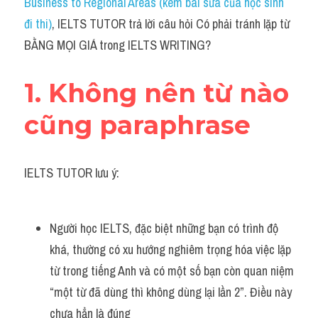
Business to Regional Areas (kèm bài sửa của học sinh 
Task 2
đi thi)
, IELTS TUTOR trả lời câu hỏi Có phải tránh lặp từ 
Từ vựng theo topic
BẰNG MỌI GIÁ trong IELTS WRITING?
Từ vựng theo Topic
1. Không nên từ nào 
Grammar
cũng paraphrase
Map
Cam
IELTS TUTOR lưu ý:
Environment
Người học IELTS, đặc biệt những bạn có trình độ 
Đề thi thật Task 1
khá, thường có xu hướng nghiêm trọng hóa việc lặp 
Process
từ trong tiếng Anh và có một số bạn còn quan niệm 
“một từ đã dùng thì không dùng lại lần 2”​. Điều này 
Task 1
chưa hẳn là đúng