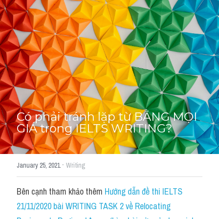
Thư Tín
Thành tích học viên
Mixed
SGK
Vocabularies
Đề writing theo topic
Có phải tránh lặp từ BẰNG MỌI 
GIÁ trong IELTS WRITING?
Pie
Line graph
·
January 25, 2021
Writing
Bar chart
Bên cạnh tham khảo thêm 
Hướng dẫn đề thi IELTS 
Đề thi thật IELTS GENERAL
21/11/2020 bài WRITING TASK 2 về Relocating 