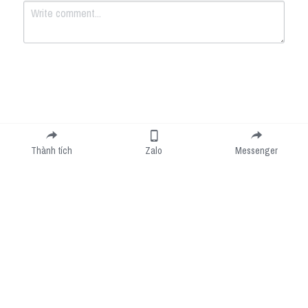
Submit
Cancel
Thành tích
Zalo
Messenger
Cookie Use
We use cookies to improve browsing experience, security, and data collection. By