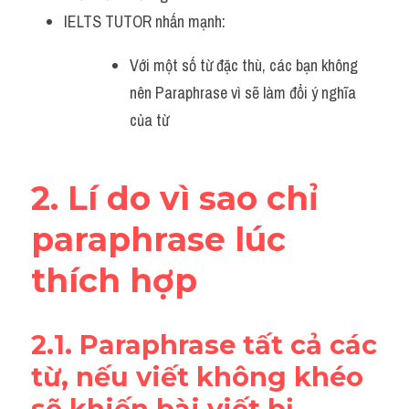
Đề thi IELTS thật
IELTS TUTOR nhấn mạnh: 
Advice
Với một số từ đặc thù, các bạn không 
nên Paraphrase vì sẽ làm đổi ý nghĩa 
IELTS Advice
của từ
Đề thi thật Task 2
Listening
2. Lí do vì sao chỉ 
Speaking
paraphrase lúc 
Writing
thích hợp
Reading
2.1. Paraphrase tất cả các 
Business
từ, nếu viết không khéo 
sẽ khiến bài viết bị 