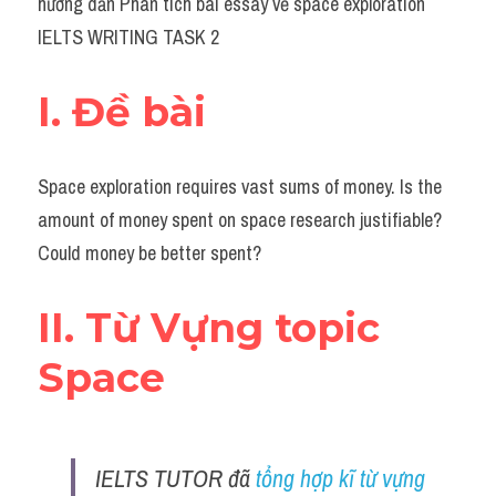
hướng dẫn Phân tích bài essay về space exploration 
Task 2
IELTS WRITING TASK 2
Từ vựng theo topic
I. Đề bài
Từ vựng theo Topic
Grammar
Space exploration requires vast sums of money. Is the 
Map
amount of money spent on space research justifiable? 
Could money be better spent?
Cam
Environment
II. Từ Vựng topic 
Đề thi thật Task 1
Space
Process
Task 1
IELTS TUTOR đã
 tổng hợp kĩ từ vựng 