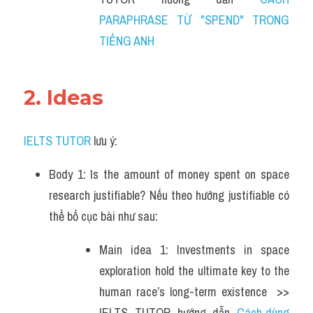
PARAPHRASE TỪ "SPEND" TRONG 
TIẾNG ANH
2. Ideas 
IELTS TUTOR
 lưu ý:
Body 1: Is the amount of money spent on space 
research justifiable? Nếu theo hướng justifiable có 
thể bố cục bài như sau:  
Main idea 1: Investments in space 
exploration hold the ultimate key to the 
human race’s long-term existence  >> 
IELTS  TUTOR  hướng  dẫn  
Cách dùng 