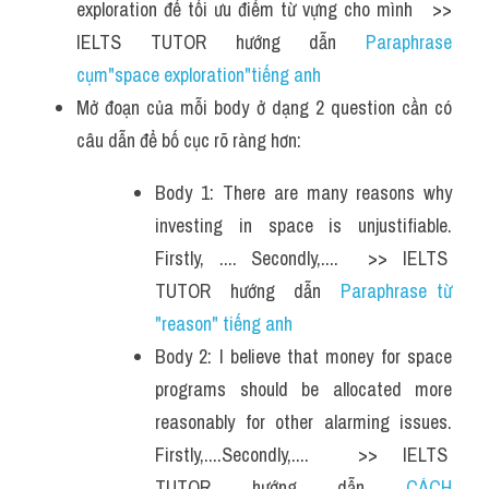
exploration để tối ưu điểm từ vựng cho mình   >> 
IELTS  TUTOR  hướng  dẫn  
Paraphrase 
cụm"space exploration"tiếng anh
Mở đoạn của mỗi body ở dạng 2 question cần có 
câu dẫn để bố cục rõ ràng hơn:
Body 1: There are many reasons why 
investing in space is unjustifiable. 
Firstly, .... Secondly,....  >> IELTS  
TUTOR  hướng  dẫn  
Paraphrase từ 
"reason" tiếng anh 
Body 2: I believe that money for space 
programs should be allocated more 
reasonably for other alarming issues. 
Firstly,....Secondly,....  >> IELTS  
TUTOR  hướng  dẫn  
CÁCH 