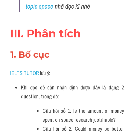
topic space
 nhớ đọc kĩ nhé 
Đề thi IELTS thật
Advice
III. Phân tích
IELTS Advice
Đề thi thật Task 2
1. Bố cục 
Listening
IELTS TUTOR
 lưu ý:
Speaking
Khi đọc đề cần nhận định được đây là dạng 2 
Writing
question, trong đó:
Reading
Câu hỏi số 1: Is the amount of money 
Business
spent on space research justifiable?
Câu hỏi số 2: Could money be better 