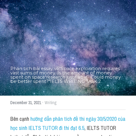
Thư Tín
Thành tích học viên
Mixed
SGK
Vocabularies
Đề writing theo topic
Phân tích bài essay về"Space exploration requires 
vast sums of money. Is the amount of money 
spent on space research justifiable? Could money 
be better spent?"IELTS WRITING TASK 2
Pie
Line graph
·
December 31, 2021
Writing
Bar chart
Bên cạnh 
hướng dẫn phân tích đề thi ngày 30/5/2020 của 
Đề thi thật IELTS GENERAL
học sinh IELTS TUTOR đi thi đạt 6.5
, IELTS TUTOR 